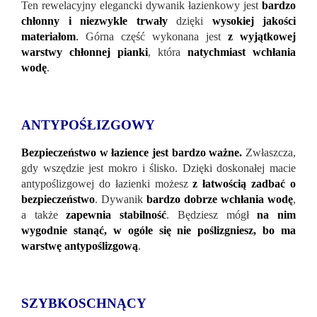
Ten rewelacyjny elegancki dywanik łazienkowy jest
bardzo
chłonny i niezwykle trwały
dzięki
wysokiej jakości
materiałom
.
Górna część wykonana jest
z wyjątkowej
warstwy chłonnej pianki
, która
natychmiast wchłania
wodę
.
ANTYPOŚŁIZGOWY
Bezpieczeństwo w łazience jest bardzo ważne.
Zwłaszcza,
gdy wszędzie jest mokro i ślisko. Dzięki doskonałej macie
antypoślizgowej do łazienki możesz
z łatwością zadbać o
bezpieczeństwo
. Dywanik
bardzo dobrze wchłania wodę
,
a także
zapewnia stabilność
. Będziesz mógł
na nim
wygodnie stanąć, w ogóle się nie poślizgniesz, bo ma
warstwę antypoślizgową
.
SZYBKOSCHNĄCY