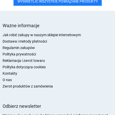
WYŚWIETLIĆ WSZYSTKIE POWIĄZANE PRODUKTY
S
t
Ważne informacje
o
p
Jak robić zakupy w naszym sklepie internetowym
k
Dostawa i metody płatności
a
Regulamin zakupów
Polityka prywatności
Reklamacja i zwrot towaru
Polityka dotycząca cookies
Kontakty
O nas
Zwrot produktów z zamówienia
Odbierz newsletter