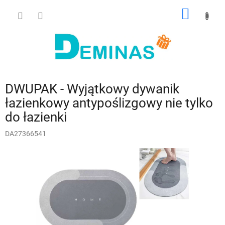
Przejść
KOSZY
do
treści
DWUPAK - Wyjątkowy dywanik
łazienkowy antypoślizgowy nie tylko
do łazienki
DA27366541