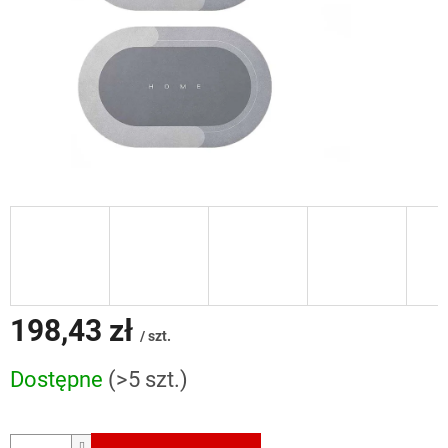
198,43 zł
/ szt.
Cena
Dostępne
(>5 szt.)
jednostkowa: