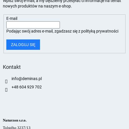
Wpisz swój e-mail, a my będziemy przesyłać ci informacje na temat
nowych produktów na naszym e-shop.
E-mail
Podając swój adres e-mail, zgadzasz się z
polityką prywatności
ZALOGUJ SIĘ
Kontakt
info
@
deminas.pl
+48 604 929 702
Naturzon s.r.o.
Tolstého 3237/13