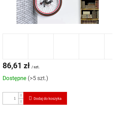
86,61 zł
/ szt.
Cena
Dostępne
(>5 szt.)
jednostkowa:
Dodaj do koszyka