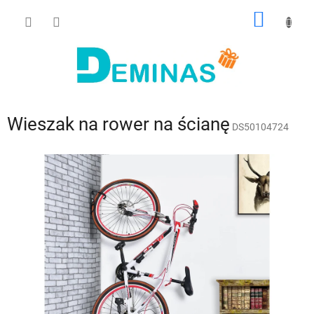
Przejść
KOSZY
do
treści
Wieszak na rower na ścianę
DS50104724