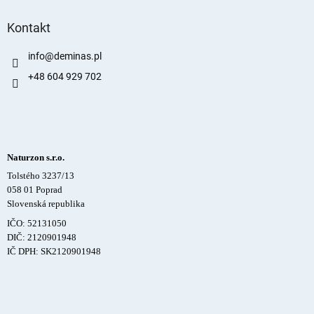
Kontakt
info
@
deminas.pl
+48 604 929 702
Naturzon s.r.o.
Tolstého 3237/13
058 01 Poprad
Slovenská republika
IČO: 52131050
DIČ: 2120901948
IČ DPH: SK2120901948