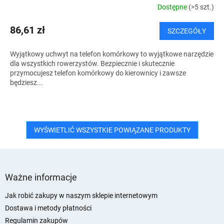
Dostępne
(>5 szt.)
86,61 zł
SZCZEGÓŁY
Wyjątkowy uchwyt na telefon komórkowy to wyjątkowe narzędzie
dla wszystkich rowerzystów. Bezpiecznie i skutecznie
przymocujesz telefon komórkowy do kierownicy i zawsze
będziesz...
WYŚWIETLIĆ WSZYSTKIE POWIĄZANE PRODUKTY
S
t
Ważne informacje
o
p
Jak robić zakupy w naszym sklepie internetowym
k
Dostawa i metody płatności
a
Regulamin zakupów