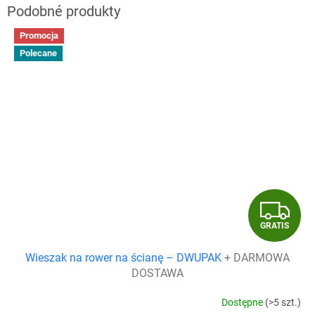
Promocja
Polecane
G
GRATIS
R
Wieszak na rower na ścianę – DWUPAK
+ DARMOWA
A
DOSTAWA
T
Dostępne
(>5 szt.)