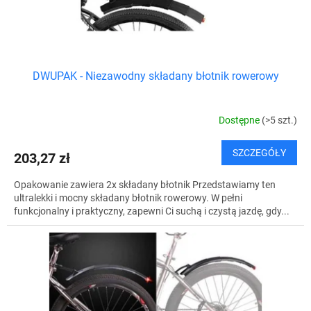
k
t
ó
w
DWUPAK - Niezawodny składany błotnik rowerowy
Dostępne
(>5 szt.)
SZCZEGÓŁY
203,27 zł
Opakowanie zawiera 2x składany błotnik Przedstawiamy ten
ultralekki i mocny składany błotnik rowerowy. W pełni
funkcjonalny i praktyczny, zapewni Ci suchą i czystą jazdę, gdy...