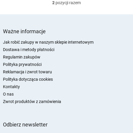
2
pozycji razem
K
o
n
t
S
r
t
Ważne informacje
o
o
l
p
Jak robić zakupy w naszym sklepie internetowym
k
k
Dostawa i metody płatności
i
a
l
Regulamin zakupów
i
Polityka prywatności
s
Reklamacja i zwrot towaru
t
y
Polityka dotycząca cookies
Kontakty
O nas
Zwrot produktów z zamówienia
Odbierz newsletter