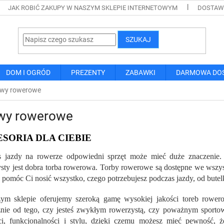
JAK ROBIĆ ZAKUPY W NASZYM SKLEPIE INTERNETOWYM
DOSTAWA
SZUKAJ
DOM I OGRÓD
PREZENTY
ZABAWKI
DARMOWA DO
wy rowerowe
wy rowerowe
SORIA DLA CIEBIE
s jazdy na rowerze odpowiedni sprzęt może mieć duże znaczenie.
sty jest dobra torba rowerowa. Torby rowerowe są dostępne we wszystk
y pomóc Ci nosić wszystko, czego potrzebujesz podczas jazdy, od butelki
ym sklepie oferujemy szeroką gamę wysokiej jakości toreb rowero
żnie od tego, czy jesteś zwykłym rowerzystą, czy poważnym sporto
ci, funkcjonalności i stylu, dzięki czemu możesz mieć pewność, 