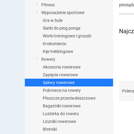
pieniąd
Fitness
Wyposażenie sportowe
Gra w bule
Siatki do ping ponga
Najcz
Worki treningowe i gruszki
Krokomierze
Kije trekkingowe
Rowery
Akcesoria rowerowe
Zapięcia rowerowe
Sakwy rowerowe
S
o
Pokrowce na rowery
Polec
r
Płaszcze przeciwdeszczowe
t
Bagażniki rowerowe
o
Lusterka do roweru
w
Liczniki rowerowe
a
L
n
Błotniki
i