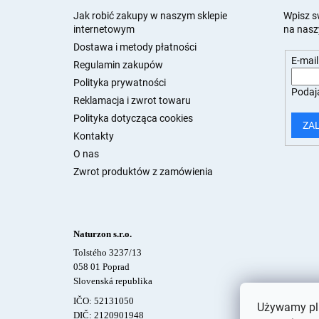
o
p
Jak robić zakupy w naszym sklepie
Wpisz s
internetowym
na nasz
k
a
Dostawa i metody płatności
E-mail
Regulamin zakupów
Polityka prywatności
Podają
Reklamacja i zwrot towaru
Polityka dotycząca cookies
ZA
Kontakty
O nas
Zwrot produktów z zamówienia
Naturzon s.r.o.
Tolstého 3237/13
058 01 Poprad
Slovenská republika
IČO: 52131050
Używamy pli
DIČ: 2120901948