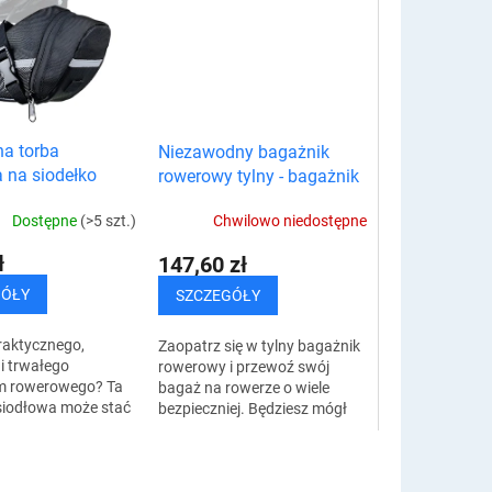
na torba
Niezawodny bagażnik
 na siodełko
rowerowy tylny - bagażnik
rowerowy na sztycę z
Dostępne
(>5 szt.)
Chwilowo niedostępne
odblaskiem
ł
147,60 zł
GÓŁY
SZCZEGÓŁY
raktycznego,
Zaopatrz się w tylny bagażnik
i trwałego
rowerowy i przewoź swój
m rowerowego? Ta
bagaż na rowerze o wiele
siodłowa może stać
bezpieczniej. Będziesz mógł
ą Twojego
cieszyć się bardziej
ia, ponieważ
komfortową jazdą na swoim
zystkie Twoje
rowerze. Unikalny...
a....