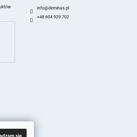
duktów
info
@
deminas.pl
+48 604 929 702
adzam się