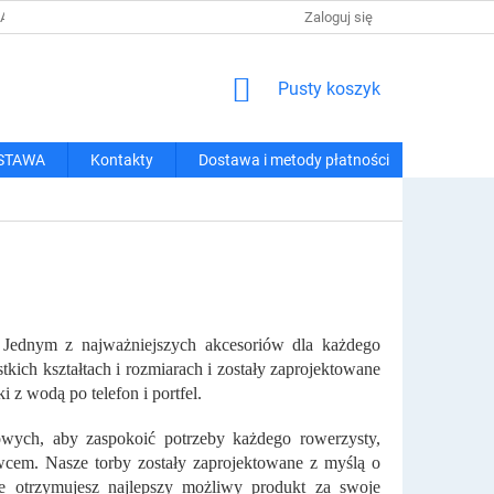
 I METODY PŁATNOŚCI
REGULAMIN ZAKUPÓW
Zaloguj się
POLITYKA PRY
KOSZYK
Pusty koszyk
STAWA
Kontakty
Dostawa i metody płatności
 Jednym z najważniejszych akcesoriów dla każdego
ich kształtach i rozmiarach i zostały zaprojektowane
 z wodą po telefon i portfel.
wych, aby zaspokoić potrzeby każdego rowerzysty,
wcem. Nasze torby zostały zaprojektowane z myślą o
że otrzymujesz najlepszy możliwy produkt za swoje