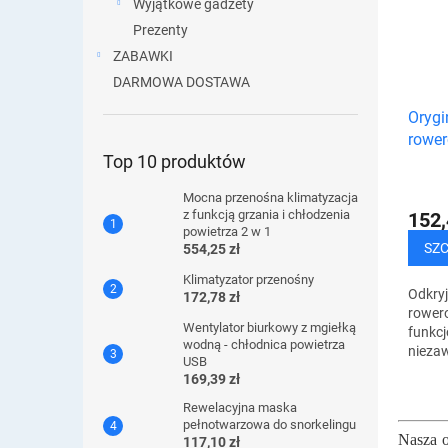
Wyjątkowe gadżety
Prezenty
ZABAWKI
DARMOWA DOSTAWA
Orygi
rower
Top 10 produktów
Mocna przenośna klimatyzacja
z funkcją grzania i chłodzenia
152,
powietrza 2 w 1
SZ
554,25 zł
Klimatyzator przenośny
Odkryj
172,78 zł
rowero
Wentylator biurkowy z mgiełką
funkcj
wodną - chłodnica powietrza
nieza
USB
tereni
169,39 zł
wodoo
Rewelacyjna maska ​​
podsi
pełnotwarzowa do snorkelingu
zaproj
Nasza o
117,10 zł