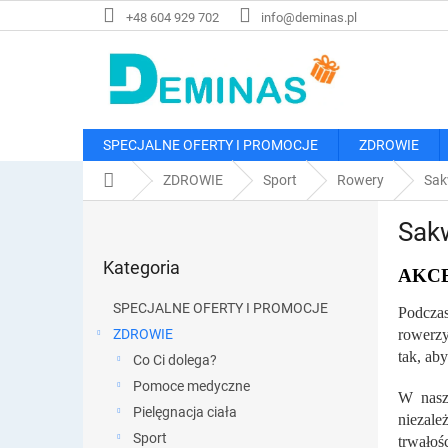
Przejść
+48 604 929 702
info@deminas.pl
do
treści
SPECJALNE OFERTY I PROMOCJE
ZDROWIE
Home
ZDROWIE
Sport
Rowery
Sak
P
Sak
a
Pominąć
s
Kategoria
kategorie
AKCE
e
k
SPECJALNE OFERTY I PROMOCJE
Podcza
b
ZDROWIE
rowerzy
o
tak, ab
Co Ci dolega?
c
z
Pomoce medyczne
W nasz
n
Pielęgnacja ciała
niezale
y
Sport
trwałoś