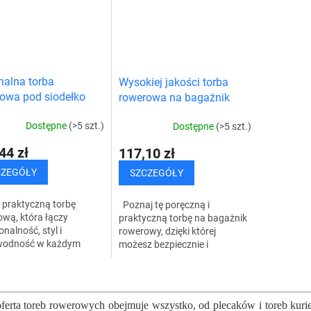
nalna torba
Wysokiej jakości torba
owa pod siodełko
rowerowa na bagażnik
Dostępne
(>5 szt.)
Dostępne
(>5 szt.)
44 zł
117,10 zł
CZEGÓŁY
SZCZEGÓŁY
 praktyczną torbę
Poznaj tę poręczną i
wą, która łączy
praktyczną torbę na bagażnik
onalność, styl i
rowerowy, dzięki której
wodność w każdym
możesz bezpiecznie i
e. Ta oryginalna,
przejrzyście przechowywać
dporna torba
swoje rzeczy. To nieocenione
K
odełkowa została
akcesorium ma...
o
ektowana dla...
n
ferta toreb rowerowych obejmuje wszystko, od plecaków i toreb kurie