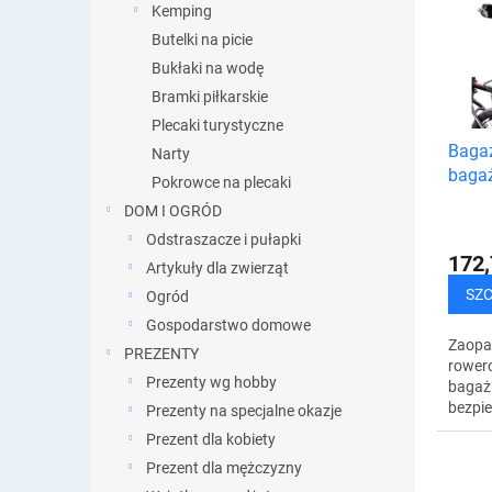
i
Kemping
s
e
Butelki na picie
t
p
a
Bukłaki na wodę
r
p
Bramki piłkarskie
o
r
Plecaki turystyczne
d
o
Bagaż
u
Narty
d
bagaż
k
Pokrowce na plecaki
u
sztyc
t
k
DOM I OGRÓD
ó
t
Odstraszacze i pułapki
w
ó
172,
Artykuły dla zwierząt
w
SZ
Ogród
Gospodarstwo domowe
Zaopat
PREZENTY
rower
Prezenty wg hobby
bagaż 
bezpie
Prezenty na specjalne okazje
cieszy
Prezent dla kobiety
komfo
Prezent dla mężczyzny
rowerz