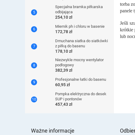
torba z
Specjalna bramka piłkarska
panele 
odbijająca
254,10 zł
Jeśli s
Miernik ph i chloru w basenie
krótkie
172,78 zł
lub noc
Dmuchana siatka do siatkówki
z piłką do basenu
178,10 zł
Niezwykle mocny wentylator
podłogowy
382,39 zł
Profesjonalne łatki do basenu
60,95 zł
Pompka elektryczna do desek
SUP i pontonów
457,43 zł
S
t
Ważne informacje
Odbier