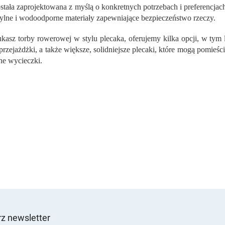
t
ostała zaprojektowana z myślą o konkretnych potrzebach i preferencjac
r
tylne i wodoodporne materiały zapewniające bezpieczeństwo rzeczy.
o
l
zukasz torby rowerowej w stylu plecaka, oferujemy kilka opcji, w tym 
k
 przejażdżki, a także większe, solidniejsze plecaki, które mogą pomieś
i
l
ne wycieczki.
i
s
t
y
z newsletter