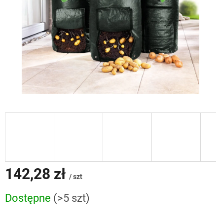
142,28 zł
/ szt
Cena
Dostępne
(>5 szt)
jednostkowa: