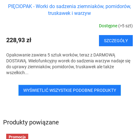
PIĘCIOPAK - Worki do sadzenia ziemniaków, pomidorów,
A
truskawek i warzyw
T
Dostępne
(>5 szt)
I
228,93 zł
SZCZEGÓŁY
S
Opakowanie zawiera 5 sztuk worków, teraz z DARMOWĄ
DOSTAWĄ. Wielofunkcyjny worek do sadzenia warzyw nadaje się
do uprawy ziemniaków, pomidorów, truskawek ale także
wszelkich...
WYŚWIETLIĆ WSZYSTKIE PODOBNE PRODUKTY
Produkty powiązane
Promocja