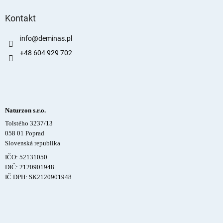
Kontakt
info
@
deminas.pl
+48 604 929 702
Naturzon s.r.o.
Tolstého 3237/13
058 01 Poprad
Slovenská republika
IČO: 52131050
DIČ: 2120901948
IČ DPH: SK2120901948