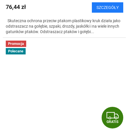
76,44 zł
SZCZEGÓŁY
Skuteczna ochrona przeciw ptakom plastikowy kruk działa jako
odstraszacz na gołębie, szpaki, drozdy, jaskółki i na wiele innych
gatunków ptaków. Odstraszacz ptaków i gołębi...
Promocja
Polecane
G
GRATIS
R