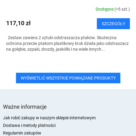
Dostępne
(>5 szt.)
117,10 zł
SZCZEGÓŁY
Zestaw zawiera 2 sztuki odstraszacza ptaków. Skuteczna
ochrona przeciw ptakom plastikowy kruk działa jako odstraszacz
na gołębie, szpaki, drozdy, jaskółki i na wiele innych...
WYŚWIETLIĆ WSZYSTKIE POWIĄZANE PRODUKTY
S
t
Ważne informacje
o
p
Jak robić zakupy w naszym sklepie internetowym
k
Dostawa i metody płatności
a
Regulamin zakupów