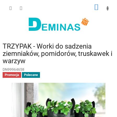
Przejść
KOSZY
do
treści
TRZYPAK - Worki do sadzenia
ziemniaków, pomidorów, truskawek i
warzyw
DN99964658
Promocja
Polecane