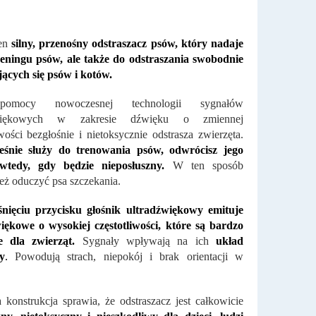
ten
silny, przenośny odstraszacz psów, który nadaje
reningu psów, ale także do odstraszania swobodnie
ących się psów i kotów.
omocy nowoczesnej technologii sygnałów
źwiękowych w zakresie dźwięku o zmiennej
iwości bezgłośnie i nietoksycznie odstrasza zwierzęta.
eśnie służy do trenowania psów, odwrócisz jego
tedy, gdy będzie nieposłuszny.
W ten sposób
eż oduczyć psa szczekania.
śnięciu przycisku głośnik ultradźwiękowy emituje
iękowe o wysokiej częstotliwości, które są bardzo
ce dla zwierząt.
Sygnały wpływają na ich
układ
y
.
Powodują strach, niepokój i brak orientacji w
 konstrukcja sprawia, że ​​odstraszacz jest całkowicie