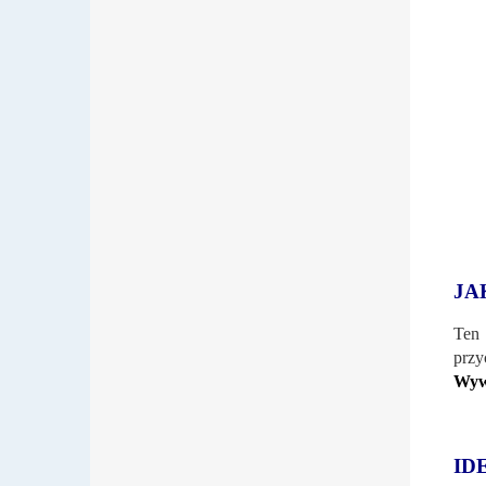
JA
Ten
przy
Wywy
ID