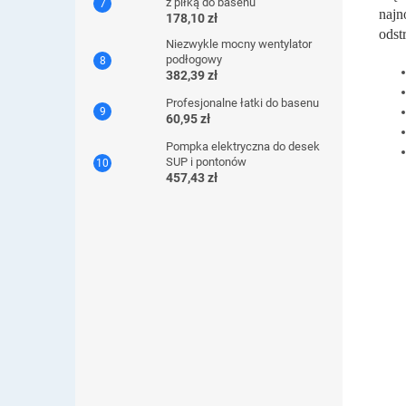
z piłką do basenu
najn
178,10 zł
odst
Niezwykle mocny wentylator
podłogowy
382,39 zł
Profesjonalne łatki do basenu
60,95 zł
Pompka elektryczna do desek
SUP i pontonów
457,43 zł