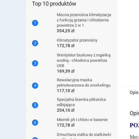
Top 10 produktów
Mocna przenośna klimatyzacja
z funkcją grzania i chłodzenia
powietrza 2 w 1
554,25 zł
Klimatyzator przenośny
172,78 zł
Wentylator biurkowy z mgiełką
wodną - chłodnica powietrza
USB
169,39 zł
Rewelacyjna maska ​​
pełnotwarzowa do snorkelingu
117,10 zł
Opis
Specjalna bramka piłkarska
odbijająca
254,10 zł
Opi
Miernik ph i chloru w basenie
PO
172,78 zł
Dmuchana siatka do siatkówki
Męc