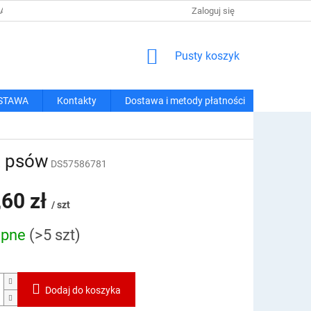
 I METODY PŁATNOŚCI
REGULAMIN ZAKUPÓW
Zaloguj się
POLITYKA PRY
KOSZYK
Pusty koszyk
STAWA
Kontakty
Dostawa i metody płatności
z psów
DS57586781
,60 zł
/ szt
ępne
(>5 szt)
owa:
Dodaj do koszyka