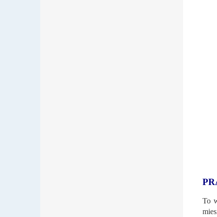
PR
To w
mies