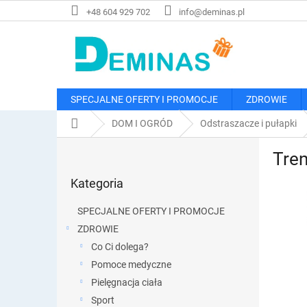
Przejść
+48 604 929 702
info@deminas.pl
do
treści
SPECJALNE OFERTY I PROMOCJE
ZDROWIE
Home
DOM I OGRÓD
Odstraszacze i pułapki
P
Tre
a
Pominąć
s
Kategoria
kategorie
e
k
SPECJALNE OFERTY I PROMOCJE
b
ZDROWIE
o
Co Ci dolega?
c
z
Pomoce medyczne
n
Pielęgnacja ciała
y
Sport