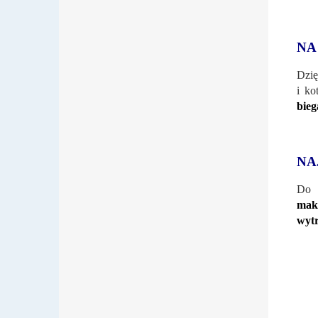
NA
Dzię
i ko
bieg
NA
Do p
mak
wyt