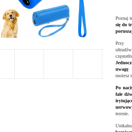
Poznaj 
się do t
poruszaj
Przy p
ultrad
częstotl
Jednocz
uwagę w
możesz t
Po naci
fale dźw
irytują
nerwow
terenie.
Unikalna