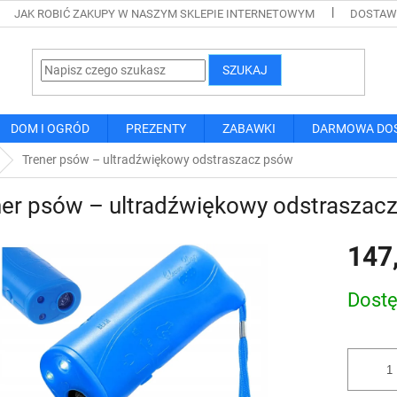
JAK ROBIĆ ZAKUPY W NASZYM SKLEPIE INTERNETOWYM
DOSTAWA
SZUKAJ
DOM I OGRÓD
PREZENTY
ZABAWKI
DARMOWA DO
Trener psów – ultradźwiękowy odstraszacz psów
ner psów – ultradźwiękowy odstraszac
147
Cena
Dost
jednostk