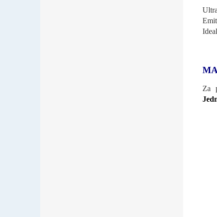
Ultr
Emit
Idea
MA
Za p
Jedn