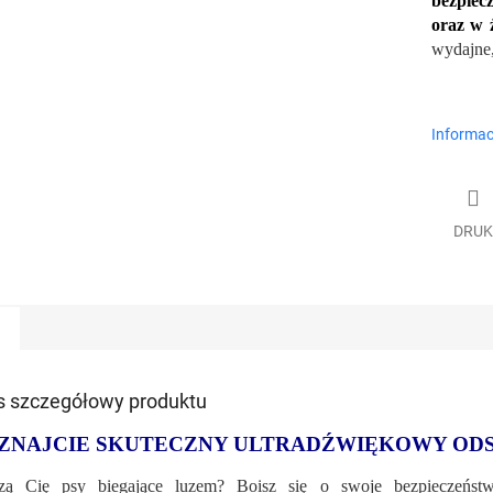
bezpiecz
oraz w 
wydajne,
Informac
DRUK
s szczegółowy produktu
ZNAJCIE SKUTECZNY ULTRADŹWIĘKOWY OD
zą Cię psy biegające luzem? Boisz się o swoje bezpieczeństw