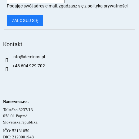
Podając swój adres e-mail, zgadzasz się z
polityką prywatności
ZALOGUJ SIĘ
Kontakt
info
@
deminas.pl
+48 604 929 702
Naturzon s.r.o.
Tolstého 3237/13
058 01 Poprad
Slovenská republika
IČO: 52131050
DIČ: 2120901948