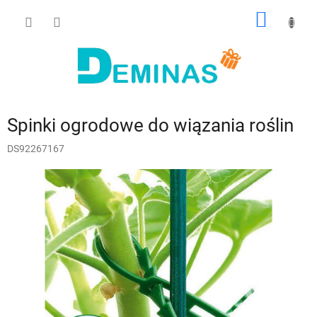
Przejść
KOSZY
do
treści
Spinki ogrodowe do wiązania roślin
DS92267167