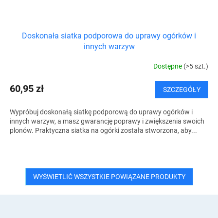
Doskonała siatka podporowa do uprawy ogórków i
innych warzyw
Dostępne
(>5 szt.)
60,95 zł
SZCZEGÓŁY
Wypróbuj doskonałą siatkę podporową do uprawy ogórków i
innych warzyw, a masz gwarancję poprawy i zwiększenia swoich
plonów. Praktyczna siatka na ogórki została stworzona, aby...
WYŚWIETLIĆ WSZYSTKIE POWIĄZANE PRODUKTY
S