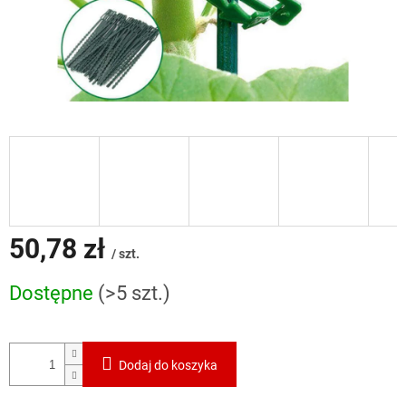
50,78 zł
/ szt.
Cena
Dostępne
(>5 szt.)
jednostkowa:
Dodaj do koszyka