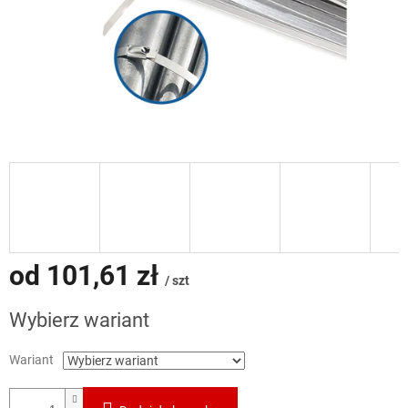
od
101,61 zł
/ szt
Cena
Wybierz wariant
jednostkowa:
Wariant