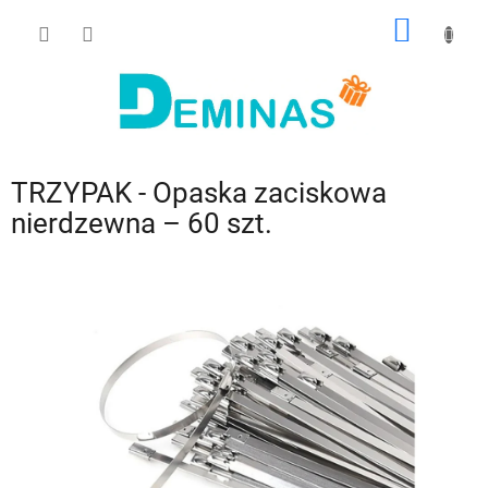
Przejść
KOSZY
do
treści
TRZYPAK - Opaska zaciskowa
nierdzewna – 60 szt.