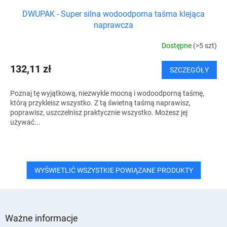
DWUPAK - Super silna wodoodporna taśma klejąca
naprawcza
Dostępne
(>5 szt)
132,11 zł
SZCZEGÓŁY
Poznaj tę wyjątkową, niezwykle mocną i wodoodporną taśmę,
którą przykleisz wszystko. Z tą świetną taśmą naprawisz,
poprawisz, uszczelnisz praktycznie wszystko. Możesz jej
używać...
WYŚWIETLIĆ WSZYSTKIE POWIĄZANE PRODUKTY
S
t
Ważne informacje
o