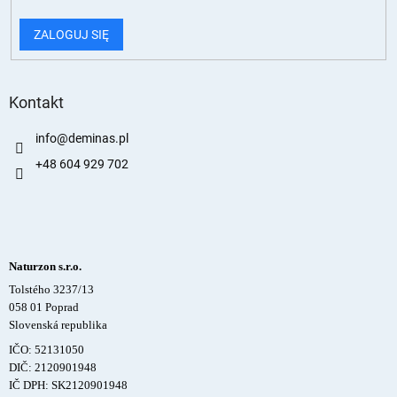
ZALOGUJ SIĘ
Kontakt
info
@
deminas.pl
+48 604 929 702
Naturzon s.r.o.
Tolstého 3237/13
058 01 Poprad
Slovenská republika
IČO: 52131050
DIČ: 2120901948
IČ DPH: SK2120901948