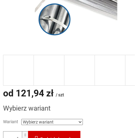
od
121,94 zł
/ szt
Cena
Wybierz wariant
jednostkowa:
Wariant