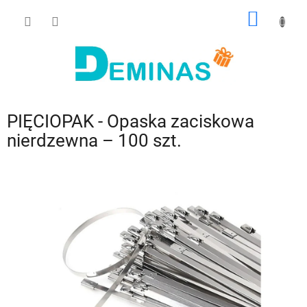
Przejść
KOSZY
do
treści
PIĘCIOPAK - Opaska zaciskowa
nierdzewna – 100 szt.