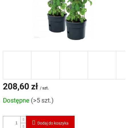
208,60 zł
/ szt.
Cena
Dostępne
(>5 szt.)
jednostkowa:
Dodaj do koszyka