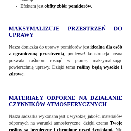
Efektem jest
obfity zbiór pomidorów.
MAKSYMALIZUJE PRZESTRZEŃ DO
UPRAWY
Nasza doniczka do uprawy pomidorów jest
idealna dla osób
z ograniczoną przestrzenią
, ponieważ
konstrukcja nośna
pozwala roślinom rosnąć w pionie, maksymalizując
powierzchnię uprawy. Dzięki temu
rośliny będą wysokie i
zdrowe.
MATERIAŁY ODPORNE NA DZIAŁANIE
CZYNNIK
ÓW ATMOSFERYCZNYCH
Nasza sadzarka wykonana jest z wysokiej jakości materiał
ów
odpornych na warunki atmosferyczne, dzięki czemu
Twoje
rośliny są bezpieczne i chronione przed żywiołami.
Nie