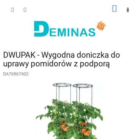
Przejść
KOSZY
do
treści
DWUPAK - Wygodna doniczka do
uprawy pomidorów z podporą
DA76867402