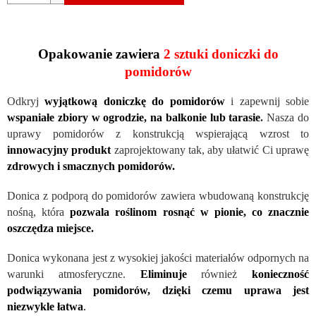
Opakowanie zawiera
2 sztuki doniczki do
pomidorów
Odkryj
wyjątkową doniczkę do pomidor
ów
i zapewnij sobie
wspaniałe zbiory w ogrodzie, na balkonie lub tarasie
.
Nasza do
uprawy pomidorów z konstrukcją wspierającą wzrost to
innowacyjny produkt
zaprojektowany tak, aby ułatwić Ci uprawę
zdrowych i smacznych pomidorów.
Donica z podporą do pomidor
ów zawiera wbudowaną konstrukcję
nośną, która
pozwala roślinom rosnąć w pionie, co znacznie
oszczędza miejsce.
Donica wykonana jest z wysokiej jakości materiał
ów odpornych na
warunki atmosferyczne.
Eliminuje
również
konieczność
podwiązywania pomidorów, dzięki czemu uprawa jest
niezwykle łatwa
.