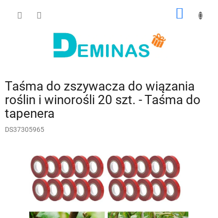
Przejść
KOSZY
do
treści
Taśma do zszywacza do wiązania
roślin i winorośli 20 szt. - Taśma do
tapenera
DS37305965