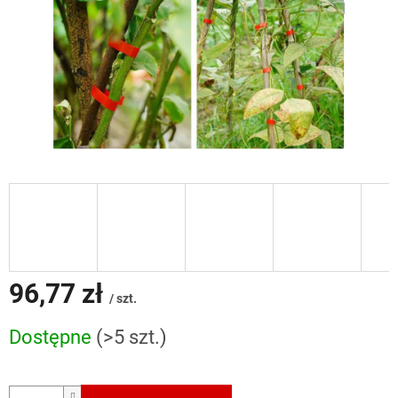
96,77 zł
/ szt.
Cena
Dostępne
(>5 szt.)
jednostkowa: