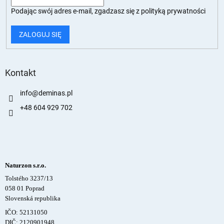
Podając swój adres e-mail, zgadzasz się z
polityką prywatności
ZALOGUJ SIĘ
Kontakt
info
@
deminas.pl
+48 604 929 702
Naturzon s.r.o.
Tolstého 3237/13
058 01 Poprad
Slovenská republika
IČO: 52131050
DIČ: 2120901948