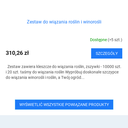
Zestaw do wiązania roślin i winorośli
Dostępne
(>5 szt.)
310,26 zł
SZCZEGÓŁY
Zestaw zawiera kleszcze do wiązania roślin, zszywki - 10000 szt.
i 20 szt. taśmy do wiązania roślin Wypróbuj doskonałe szczypce
do wiązania winorośli i roślin, a Twój ogród...
WYŚWIETLIĆ WSZYSTKIE POWIĄZANE PRODUKTY
S