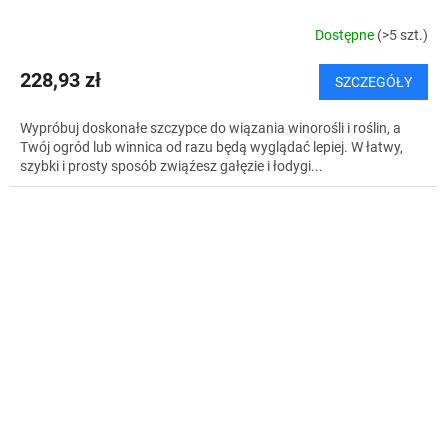
Dostępne
(>5 szt.)
228,93 zł
SZCZEGÓŁY
Wypróbuj doskonałe szczypce do wiązania winorośli i roślin, a
Twój ogród lub winnica od razu będą wyglądać lepiej. W łatwy,
szybki i prosty sposób zwiąźesz gałęzie i łodygi...