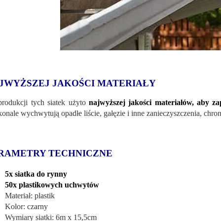
JWYŻSZEJ JAKOŚCI MATERIAŁY
rodukcji tych siatek użyto
najwyższej jakości materiałów, aby z
onale wychwytują opadłe liście, gałęzie i inne zanieczyszczenia, chr
RAMETRY TECHNICZNE
5x siatka do rynny
50x plastikowych uchwytów
Materiał: plastik
Kolor: czarny
Wymiary siatki: 6m x 15,5cm