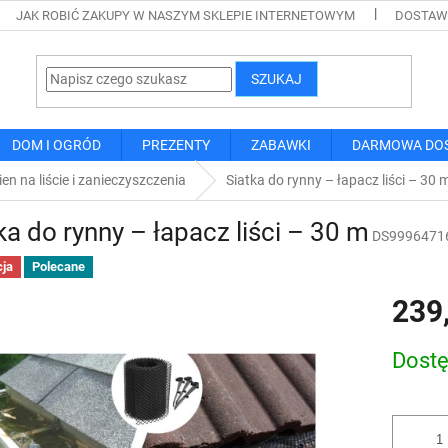
JAK ROBIĆ ZAKUPY W NASZYM SKLEPIE INTERNETOWYM
DOSTAWA
SZUKAJ
DOM I OGRÓD
PREZENTY
ZABAWKI
DARMOWA DO
ien na liście i zanieczyszczenia
Siatka do rynny – łapacz liści – 30 
ka do rynny – łapacz liści – 30 m
DS9996471
ja
Polecane
239
Cena
Dost
jednostk