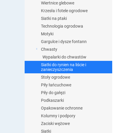
Wiertnice glebowe
Krzesła i fotele ogrodowe
Siatki na ptaki
Technologia ogrodowa
Motyki
Gargulce i dysze fontann
Chwasty
Wypalarki do chwastów
Siatki do rynien na liście i
zanieczyszczenia
Stoły ogrodowe
Piły łańcuchowe
Piły do gałęzi
Podkaszarki
Opakowanie ochronne
Kolumny i podpory
Zaciski wężowe
Siatki