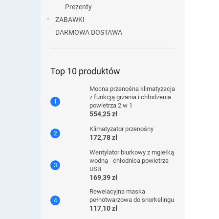
Prezenty
ZABAWKI
DARMOWA DOSTAWA
Top 10 produktów
Mocna przenośna klimatyzacja
z funkcją grzania i chłodzenia
powietrza 2 w 1
554,25 zł
Klimatyzator przenośny
172,78 zł
Wentylator biurkowy z mgiełką
wodną - chłodnica powietrza
USB
169,39 zł
Rewelacyjna maska ​​
pełnotwarzowa do snorkelingu
117,10 zł