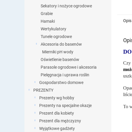
Sekatory i nożyce ogrodowe
Grabie
Opis
Hamaki
Wertykulatory
Tunele ogrodowe
Opi
Akcesoria do basenów
DO
Mierniki pH wody
Oświetlenie basenów
Czy 
Parasole ogrodowe i akcesoria
moż
Pielęgnacja i uprawa roślin
uszk
Gospodarstwo domowe
Opad
PREZENTY
liśc
Prezenty wg hobby
Prezenty na specjalne okazje
To w
Prezent dla kobiety
Prezent dla mężczyzny
Wyjątkowe gadżety