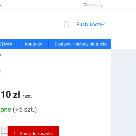
 I METODY PŁATNOŚCI
REGULAMIN ZAKUPÓW
Zaloguj się
POLITYKA PRY
KOSZYK
Pusty koszyk
STAWA
Kontakty
Dostawa i metody płatności
m
6
,10 zł
/ szt.
ępne
(>5 szt.)
owa:
Dodaj do koszyka