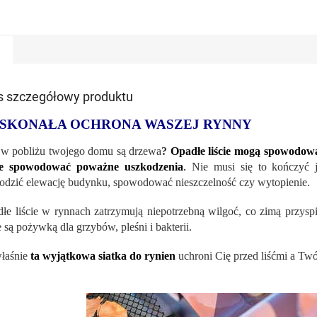
s szczegółowy produktu
SKONAŁA OCHRONA WASZEJ RYNNY
w pobliżu twojego domu są drzewa
?
Opadłe liście mogą spowodować
e spowodować poważne uszkodzenia
.
Nie musi się to kończyć 
odzić elewację budynku, spowodować nieszczelność czy wytopienie.
łe liście w rynnach zatrzymują niepotrzebną wilgoć, co zimą przyspie
ie są pożywką dla grzybów, pleśni i bakterii.
łaśnie
ta wyjątkowa siatka do rynien
uchroni Cię przed liśćmi a Tw