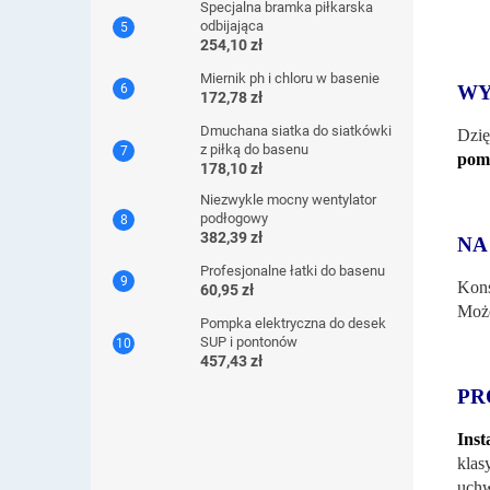
Specjalna bramka piłkarska
odbijająca
254,10 zł
Miernik ph i chloru w basenie
WY
172,78 zł
Dmuchana siatka do siatkówki
Dzię
z piłką do basenu
poma
178,10 zł
Niezwykle mocny wentylator
podłogowy
382,39 zł
NA
Profesjonalne łatki do basenu
Kons
60,95 zł
Może
Pompka elektryczna do desek
SUP i pontonów
457,43 zł
PR
Inst
klas
uchw