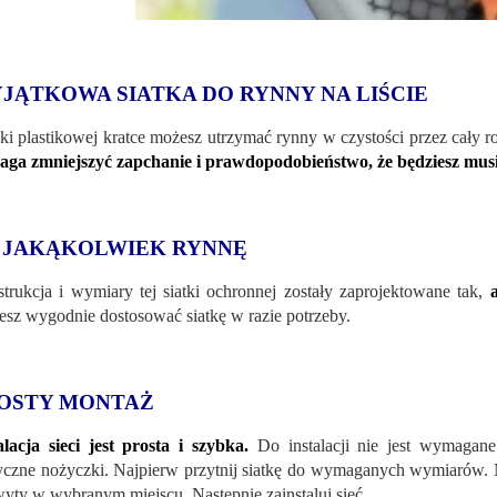
JĄTKOWA SIATKA DO RYNNY NA LIŚCIE
ki plastikowej kratce możesz utrzymać rynny w czystości przez cały rok
ga zmniejszyć zapchanie i prawdopodobieństwo, że będziesz musi
 JAKĄKOLWIEK RYNNĘ
trukcja i wymiary tej siatki ochronnej zostały zaprojektowane tak,
sz wygodnie dostosować siatkę w razie potrzeby.
OSTY MONTAŻ
alacja sieci jest prosta i szybka.
Do instalacji nie jest wymagane
yczne nożyczki. Najpierw przytnij siatkę do wymaganych wymiarów. Na
yty w wybranym miejscu. Następnie zainstaluj sieć.