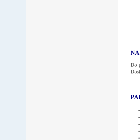
NA
Do p
Dosk
PA