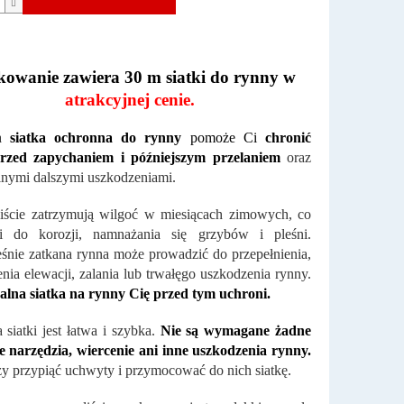
owanie zawiera 30 m siatki do rynny w
atrakcyjnej cenie
.
na
siatka ochronna do rynny
pomoże Ci
chronić
rzed zapychaniem i późniejszym przelaniem
oraz
nymi dalszymi uszkodzeniami.
iście zatrzymują wilgoć w miesiącach zimowych, co
i do korozji, namnażania się grzybów i pleśni.
śnie zatkana rynna może prowadzić do przepełnienia,
nia elewacji, zalania lub trwałęgo uszkodzenia rynny.
alna siatka na rynny Cię przed tym uchroni.
a siatki jest łatwa i szybka.
Nie są wymagane żadne
e narzędzia, wiercenie ani inne uszkodzenia rynny.
y przypiąć uchwyty i przymocować do nich siatkę.