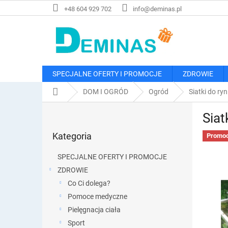
Przejść
+48 604 929 702
info@deminas.pl
do
treści
SPECJALNE OFERTY I PROMOCJE
ZDROWIE
Home
DOM I OGRÓD
Ogród
Siatki do ryn
P
Siat
a
Pominąć
s
Kategoria
kategorie
Promoc
e
k
SPECJALNE OFERTY I PROMOCJE
b
ZDROWIE
o
Co Ci dolega?
c
z
Pomoce medyczne
n
Pielęgnacja ciała
y
Sport