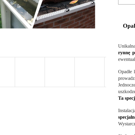
Opak
Unikal
rynnę p
ewentual
Opadłe l
prowadz
Jednocze
uszkodze
Ta specj
Instalacj
specjaln
Wystarcz