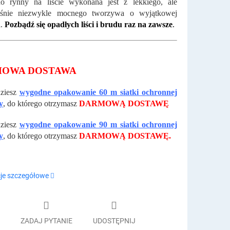
do rynny na liście wykonana jest z lekkiego, ale
eśnie niezwykle mocnego tworzywa o wyjątkowej
i.
Pozbądź się opadłych liści i brudu raz na zawsze
.
OWA DOSTAWA
dziesz
wygodne opakowanie 60 m siatki ochronnej
y
, do którego otrzymasz
DARMOWĄ DOSTAWĘ
dziesz
wygodne opakowanie 90 m siatki ochronnej
y
, do którego otrzymasz
DARMOWĄ DOSTAWĘ.
je szczegółowe
ZADAJ PYTANIE
UDOSTĘPNIJ