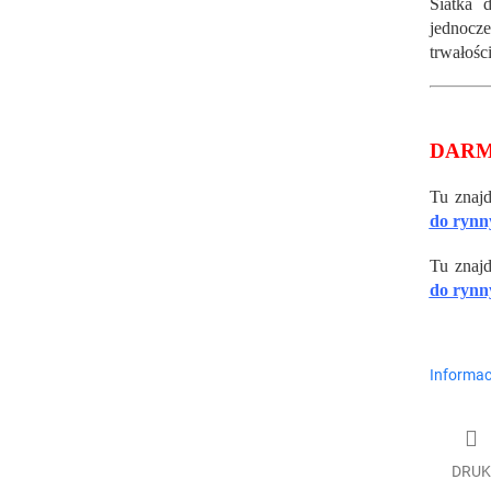
Siatka 
jednocz
trwałośc
DARM
Tu znaj
do rynn
Tu znaj
do rynn
Informac
DRUK