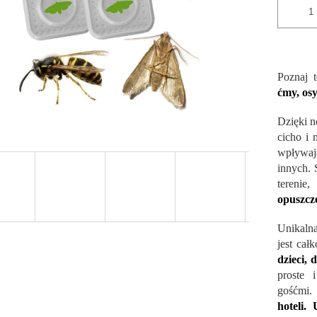
Poznaj 
ćmy, osy
Dzięki n
cicho i 
wpływaj
innych. 
terenie
opuszcz
Unikalna
jest cał
dzieci, 
proste 
gośćmi
hoteli.