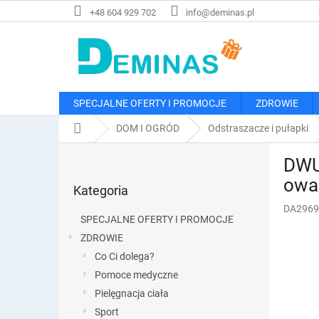
Przejść
+48 604 929 702
info@deminas.pl
do
treści
SPECJALNE OFERTY I PROMOCJE
ZDROWIE
Home
DOM I OGRÓD
Odstraszacze i pułapki
P
DWUP
a
Pominąć
s
owa
Kategoria
kategorie
e
DA2969
k
SPECJALNE OFERTY I PROMOCJE
b
ZDROWIE
o
Co Ci dolega?
c
z
Pomoce medyczne
n
Pielęgnacja ciała
y
Sport