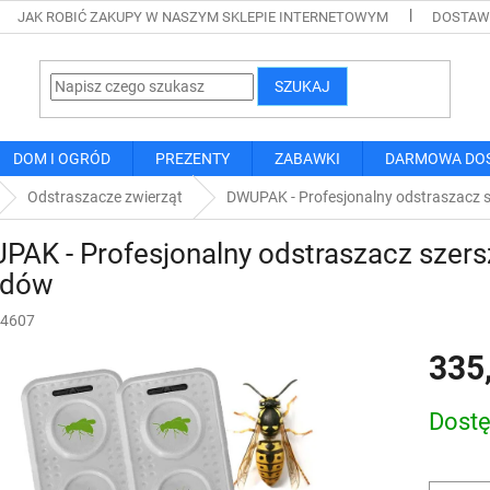
JAK ROBIĆ ZAKUPY W NASZYM SKLEPIE INTERNETOWYM
DOSTAWA
SZUKAJ
DOM I OGRÓD
PREZENTY
ZABAWKI
DARMOWA DO
Odstraszacze zwierząt
DWUPAK - Profesjonalny odstraszacz sz
AK - Profesjonalny odstraszacz szersze
dów
4607
335
Cena
Dost
jednostk