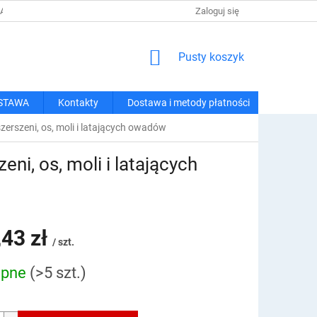
 I METODY PŁATNOŚCI
REGULAMIN ZAKUPÓW
Zaloguj się
POLITYKA PRY
KOSZYK
Pusty koszyk
STAWA
Kontakty
Dostawa i metody płatności
erszeni, os, moli i latających owadów
ni, os, moli i latających
,43 zł
/ szt.
ępne
(>5 szt.)
owa: