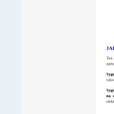
JA
Ten
niet
Syg
szko
Sygn
na o
elek