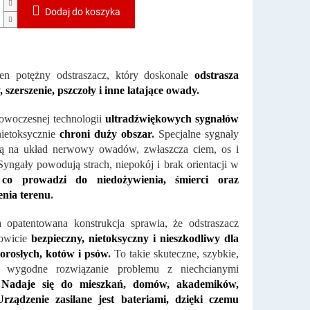
Dodaj do koszyka
ten potężny odstraszacz, który doskonale
odstrasza
, szerszenie, pszczoły i inne latające owady
.
owoczesnej technologii
ultradźwiękowych sygnałów
nietoksycznie
chroni duży obszar
.
Specjalne sygnały
ą na układ nerwowy owadów, zwłaszcza ciem, os i
Syngały powodują strach, niepokój i brak orientacji w
,
co prowadzi do niedożywienia, śmierci oraz
enia terenu
.
 opatentowana konstrukcja sprawia, że ​​odstraszacz
kowicie
bezpieczny, nietoksyczny i nieszkodliwy dla
dorosłych, kotów i psów
.
To takie skuteczne, szybkie,
i wygodne rozwiązanie problemu z niechcianymi
.
Nadaje się do mieszkań, domów, akademików,
 Urządzenie zasilane jest bateriami, dzięki czemu