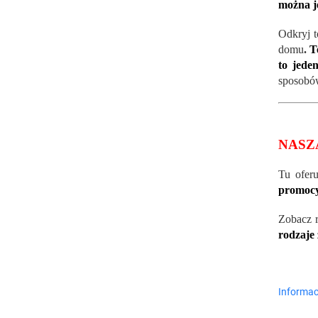
można j
Odkryj t
domu
.
Te
to jede
sposobów
NASZ
Tu ofer
promocy
Zobacz 
rodzaje
Informac