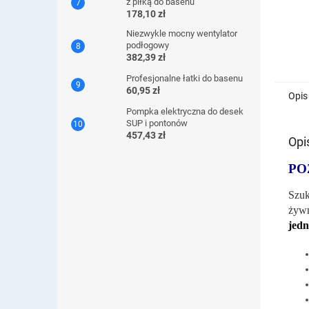
z piłką do basenu
178,10 zł
Niezwykle mocny wentylator
podłogowy
382,39 zł
Profesjonalne łatki do basenu
60,95 zł
Opis
Pompka elektryczna do desek
SUP i pontonów
457,43 zł
Opi
PO
Szuk
żyw
jedn