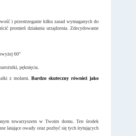
liwość i przestrzeganie kilku zasad wymaganych do
ścić promień działania urządzenia. Zdecydowanie
powyżej 60°
arożniki, pęknięcia.
walki z molami.
Bardzo skuteczny również jako
jemnym towarzyszem w Twoim domu. Ten środek
nne latające owady oraz pozbyć się tych irytujących