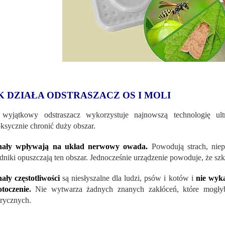
K DZIAŁA ODSTRASZACZ OS I MOLI
 wyjątkowy odstraszacz wykorzystuje najnowszą technologię ul
oksycznie chronić duży obszar.
nały wpływają na układ nerwowy owada.
Powodują strach, niep
dniki opuszczają ten obszar. Jednocześnie urządzenie powoduje, że sz
ały częstotliwości
są niesłyszalne dla ludzi, psów i kotów i
nie wyk
toczenie
.
Nie wytwarza żadnych znanych zakłóceń, które mogłyby
trycznych.