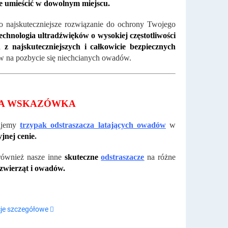
e umieścić w dowolnym miejscu.
o najskuteczniejsze rozwiązanie do ochrony Twojego
chnologia ultradźwięków o wysokiej częstotliwości
n z najskuteczniejszych i całkowicie bezpiecznych
 na pozbycie się niechcianych owadów.
A WSKAZÓWKA
ujemy
trzypak odstraszacza latających owadów
w
jnej cenie
.
również nasze inne
skuteczne
odstraszacze
na różne
 zwierząt i owadów.
je szczegółowe