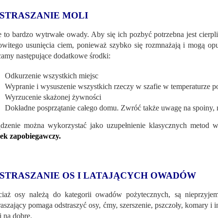
STRASZANIE MOLI
 to bardzo wytrwałe owady. Aby się ich pozbyć potrzebna jest cierp
owitego usunięcia ciem, ponieważ szybko się rozmnażają i mogą opu
camy następujące dodatkowe środki:
Odkurzenie wszystkich miejsc
Wypranie i wysuszenie wszystkich rzeczy w szafie w temperaturze 
Wyrzucenie skażonej żywności
Dokładne posprzątanie całego domu. Zwróć także uwagę na spoiny, n
dzenie można wykorzystać jako uzupełnienie klasycznych metod 
ek zapobiegawczy.
STRASZANIE OS I LATAJĄCYCH OWADÓW
ciaż osy należą do kategorii owadów pożytecznych, są nieprzy
raszający pomaga odstraszyć osy, ćmy, szerszenie, pszczoły, komary i i
i na dobre.