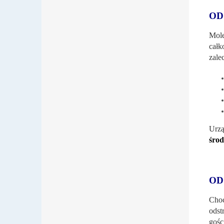
OD
Mole
całk
zale
Urzą
środ
OD
Cho
odst
gośc