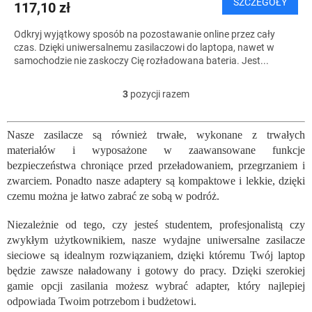
SZCZEGÓŁY
117,10 zł
Odkryj wyjątkowy sposób na pozostawanie online przez cały
czas. Dzięki uniwersalnemu zasilaczowi do laptopa, nawet w
samochodzie nie zaskoczy Cię rozładowana bateria. Jest...
3
pozycji razem
K
o
n
Nasze zasilacze są również trwałe, wykonane z trwałych
t
materiałów i wyposażone w zaawansowane funkcje
r
o
bezpieczeństwa chroniące przed przeładowaniem, przegrzaniem i
l
zwarciem. Ponadto nasze adaptery są kompaktowe i lekkie, dzięki
k
czemu można je łatwo zabrać ze sobą w podróż.
i
l
Niezależnie od tego, czy jesteś studentem, profesjonalistą czy
i
zwykłym użytkownikiem, nasze wydajne uniwersalne zasilacze
s
sieciowe są idealnym rozwiązaniem, dzięki któremu Twój laptop
t
będzie zawsze naładowany i gotowy do pracy. Dzięki szerokiej
y
gamie opcji zasilania możesz wybrać adapter, który najlepiej
odpowiada Twoim potrzebom i budżetowi.