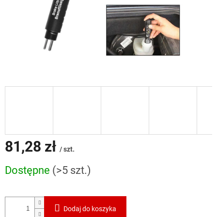
81,28 zł
/ szt.
Cena
Dostępne
(>5 szt.)
jednostkowa:
Dodaj do koszyka