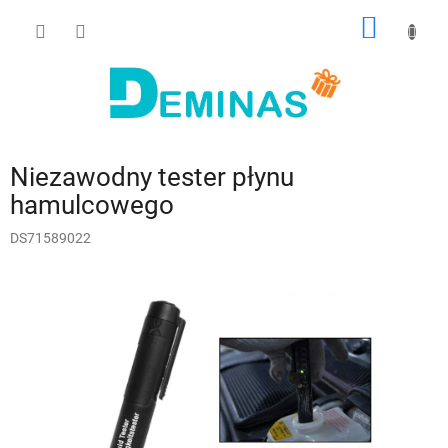
Przejść
KOSZY
do
treści
Niezawodny tester płynu
hamulcowego
DS71589022