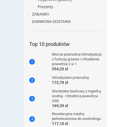
Prezenty
ZABAWKI
DARMOWA DOSTAWA
Top 10 produktów
Mocna przenośna klimatyzacja
z funkcją grzania i chłodzenia
powietrza 2 w 1
554,25 zł
Klimatyzator przenośny
172,78 zł
Wentylator biurkowy z mgiełką
wodną - chłodnica powietrza
USB
169,39 zł
Rewelacyjna maska ​​
pełnotwarzowa do snorkelingu
117,10 zł