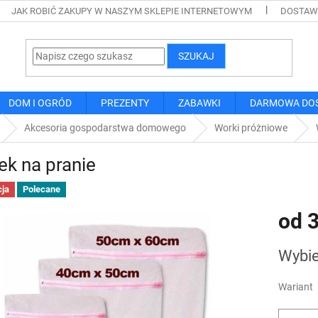
JAK ROBIĆ ZAKUPY W NASZYM SKLEPIE INTERNETOWYM
DOSTAWA
SZUKAJ
DOM I OGRÓD
PREZENTY
ZABAWKI
DARMOWA DO
Akcesoria gospodarstwa domowego
Worki próżniowe
k na pranie
ja
Polecane
od
3
Cena
Wybie
jednostk
Wariant