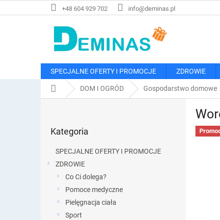
Przejść
+48 604 929 702
info@deminas.pl
do
treści
SPECJALNE OFERTY I PROMOCJE
ZDROWIE
Home
DOM I OGRÓD
Gospodarstwo domowe
P
Wore
a
Pominąć
s
Kategoria
kategorie
Promoc
e
k
SPECJALNE OFERTY I PROMOCJE
b
ZDROWIE
o
Co Ci dolega?
c
z
Pomoce medyczne
n
Pielęgnacja ciała
y
Sport