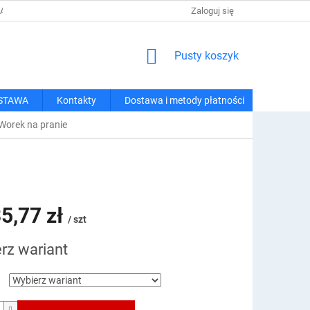
 I METODY PŁATNOŚCI
REGULAMIN ZAKUPÓW
Zaloguj się
POLITYKA PRY
KOSZYK
Pusty koszyk
STAWA
Kontakty
Dostawa i metody płatności
Worek na pranie
5,77 zł
/ szt
rz wariant
owa: