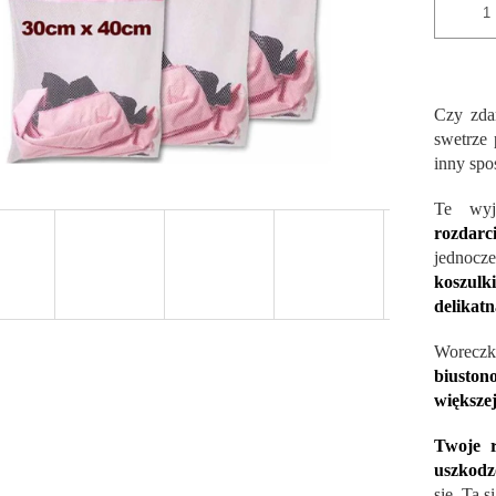
Czy zdar
swetrze 
inny spo
Te wy
rozdar
jednocz
koszulk
delikatn
Worecz
biustono
większej
Twoje r
uszkodz
się. Ta s