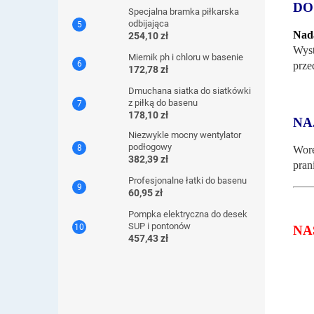
DO
Specjalna bramka piłkarska
odbijająca
Nada
254,10 zł
Wyst
Miernik ph i chloru w basenie
prze
172,78 zł
Dmuchana siatka do siatkówki
z piłką do basenu
178,10 zł
NA
Niezwykle mocny wentylator
podłogowy
Wore
382,39 zł
pran
Profesjonalne łatki do basenu
60,95 zł
Pompka elektryczna do desek
SUP i pontonów
NA
457,43 zł