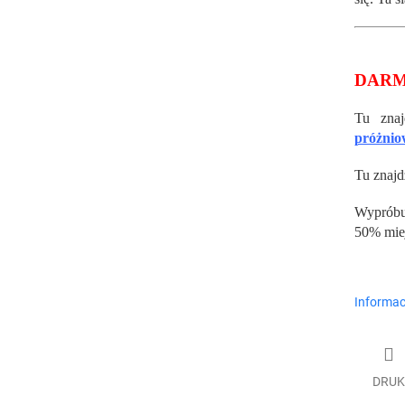
DARM
Tu zna
próżnio
Tu znajd
Wypróbu
50% miej
Informac
DRUK