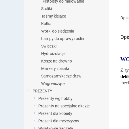
Pistolety do malowania
Stoliki
Taśmy klejące
Opis
Kółka
Worki do siedzenia
Opi
Lampy do uprawy roślin
Świeczki
Hydroizolacje
WO
Kosze na drewno
Markery i pisaki
Z t
Samozamykacze drzwi
del
mech
Wagi wiszące
PREZENTY
Prezenty wg hobby
Prezenty na specjalne okazje
Prezent dla kobiety
Prezent dla mężczyzny
Wyjątkowe gadżety