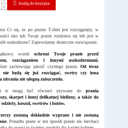
Dodaj do koszyka
za Ci się, że po praniu T-shirt jest rozciągnięty, w
puści oko lub Twoje pranie rozdziera się lub jest w
sób uszkodzone? Zapewniamy skuteczne rozwiązanie.
jątkowy worek
ochroni Twoje pranie przed
ciem, rozciąganiem i innymi uszkodzeniami
,
eśnie zachowując jakość czystego prania.
Od teraz
i nie będą się już rozciągać, swetry czy inna
a ubrania nie ulegną zniszczeniu.
ki te mogą być również używane do
prania
szy, skarpet i innej delikatnej bielizny, a także do
 odzieży, koszul, swetrów i butów.
zeczy zostaną dokładnie wyprane i nie zostaną
one
.
Ponadto prane w ten sposób pranie nie mechaci
iatka do prania to świetny produkt dla każdej kobiety.