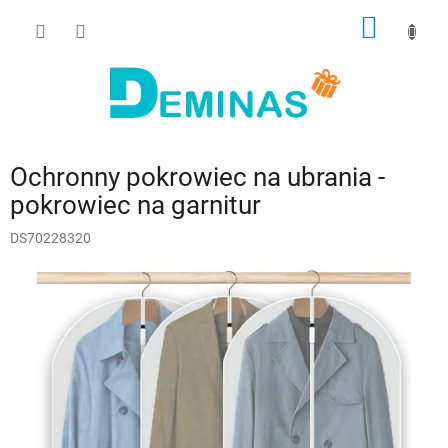
Przejść
KOSZY
do
treści
Ochronny pokrowiec na ubrania -
pokrowiec na garnitur
DS70228320