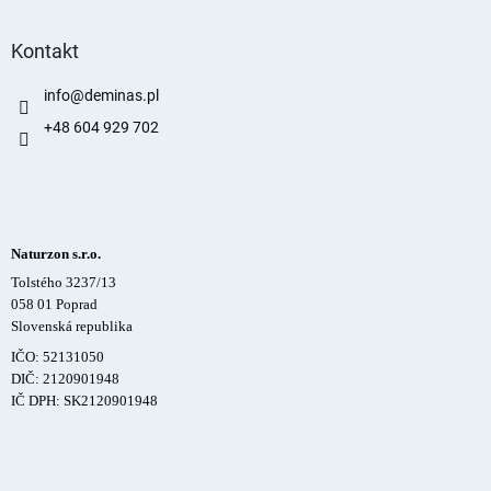
Kontakt
info
@
deminas.pl
+48 604 929 702
Naturzon s.r.o.
Tolstého 3237/13
058 01 Poprad
Slovenská republika
IČO: 52131050
DIČ: 2120901948
IČ DPH: SK2120901948