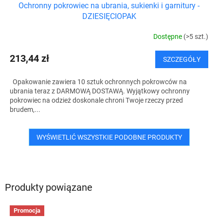
Ochronny pokrowiec na ubrania, sukienki i garnitury -
A
DZIESIĘCIOPAK
T
Dostępne
(>5 szt.)
I
213,44 zł
SZCZEGÓŁY
S
Opakowanie zawiera 10 sztuk ochronnych pokrowców na
ubrania teraz z DARMOWĄ DOSTAWĄ. Wyjątkowy ochronny
pokrowiec na odzież doskonale chroni Twoje rzeczy przed
brudem,...
WYŚWIETLIĆ WSZYSTKIE PODOBNE PRODUKTY
Produkty powiązane
Promocja