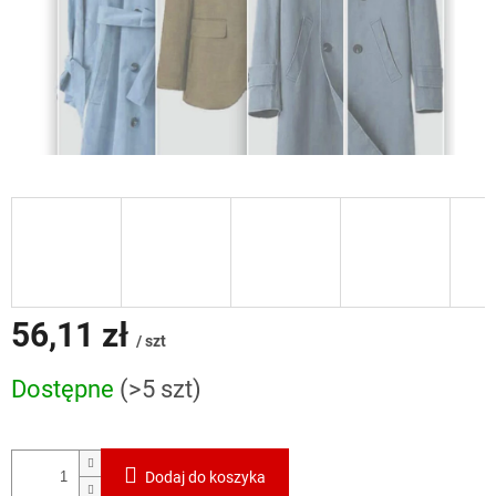
56,11 zł
/ szt
Cena
Dostępne
(>5 szt)
jednostkowa:
Dodaj do koszyka