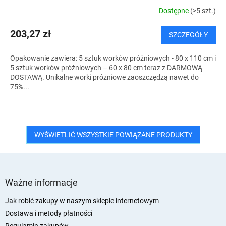
T
Dostępne
(>5 szt.)
I
203,27 zł
SZCZEGÓŁY
S
Opakowanie zawiera: 5 sztuk worków próżniowych - 80 x 110 cm i
5 sztuk worków próżniowych – 60 x 80 cm teraz z DARMOWĄ
DOSTAWĄ. Unikalne worki próżniowe zaoszczędzą nawet do
75%...
WYŚWIETLIĆ WSZYSTKIE POWIĄZANE PRODUKTY
S
t
Ważne informacje
o
p
Jak robić zakupy w naszym sklepie internetowym
k
Dostawa i metody płatności
a
Regulamin zakupów