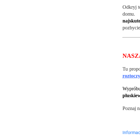
Odkryj t
domu.
S
najskute
pozbycie
NASZ
Tu pro
roztocz
Wyprób
pluskiew
Poznaj n
Informac