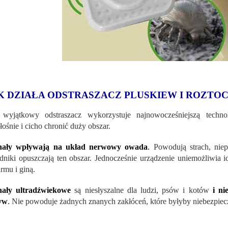
K DZIAŁA ODSTRASZACZ PLUSKIEW I ROZTO
 wyjątkowy odstraszacz wykorzystuje najnowocześniejszą techn
łośnie i cicho chronić duży obszar.
nały wpływają na układ nerwowy owada
.
Powodują strach, niepo
dniki opuszczają ten obszar. Jednocześnie urządzenie uniemożliwia id
rmu i giną.
nały ultradźwiekowe
są niesłyszalne dla ludzi, psów i kotów
i n
yw
.
Nie powoduje żadnych znanych zakłóceń, które byłyby niebezpieczn