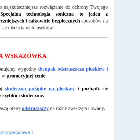
o najskuteczniejsze rozwiązanie do ochrony Twojego
pecjalna technologia soniczna to jeden z
czniejszych i całkowicie bezpiecznych
sposobów na
 się niechcianych insektów.
A WSKAZÓWKA
ponujemy wygodny
dwupak odstraszacza pluskiew i
y
w
promocyjnej cenie.
uj
skuteczną pułapkę na pluskwy
i
pozbądź się
 szybko i skutecznie.
aszą ofertę
odstraszaczy
na różne zwierzęta i owady.
je szczegółowe