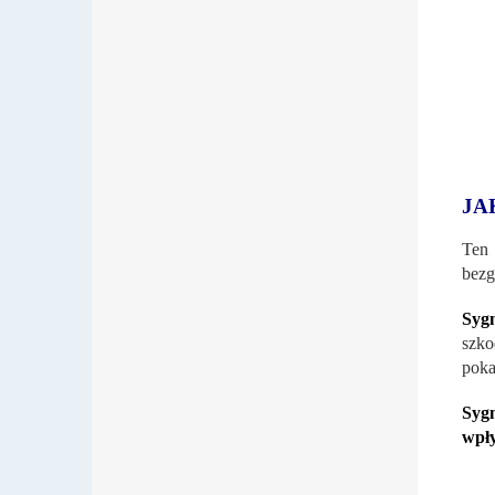
JA
Ten
bezg
Syg
szko
poka
Syg
wpł