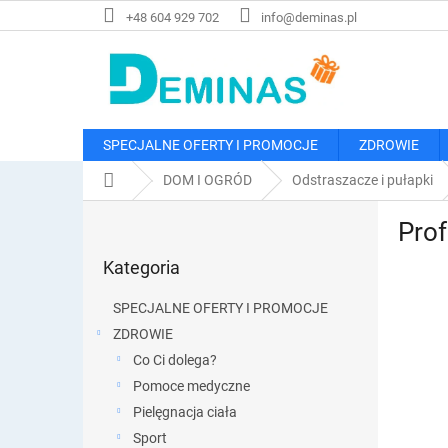
Przejść
+48 604 929 702
info@deminas.pl
do
treści
SPECJALNE OFERTY I PROMOCJE
ZDROWIE
Home
DOM I OGRÓD
Odstraszacze i pułapki
P
Prof
a
Pominąć
s
Kategoria
kategorie
e
k
SPECJALNE OFERTY I PROMOCJE
b
ZDROWIE
o
Co Ci dolega?
c
z
Pomoce medyczne
n
Pielęgnacja ciała
y
Sport