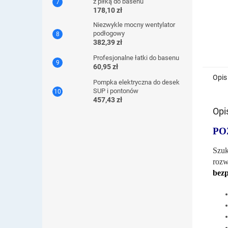
z piłką do basenu
178,10 zł
Niezwykle mocny wentylator
podłogowy
382,39 zł
Profesjonalne łatki do basenu
60,95 zł
Opis
Pompka elektryczna do desek
SUP i pontonów
457,43 zł
Opi
PO
Szuk
roz
bezp