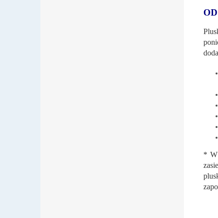
OD
Plus
poni
doda
* W 
zasi
plus
zapo