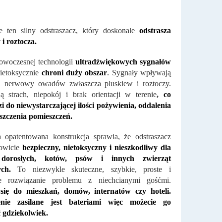
e ten silny odstraszacz, który doskonale
odstrasza
i roztocza.
owoczesnej technologii
ultradźwiękowych sygnałów
nietoksycznie
chroni duży obszar
.
Sygnały wpływają
d nerwowy owadów zwłaszcza pluskiew i roztoczy.
 strach, niepokój i brak orientacji w terenie
,
co
 do niewystarczającej ilości pożywienia, oddalenia
uszczenia pomieszczeń.
 opatentowana konstrukcja sprawia, że ​​odstraszacz
kowicie
bezpieczny, nietoksyczny i nieszkodliwy dla
, dorosłych, kotów, psów i innych zwierząt
ch.
To niezwykle skuteczne, szybkie, proste i
 rozwiązanie problemu z niechcianymi gośćmi.
się do mieszkań, domów, internatów czy hoteli.
nie zasilane jest bateriami więc możecie go
 gdziekolwiek.