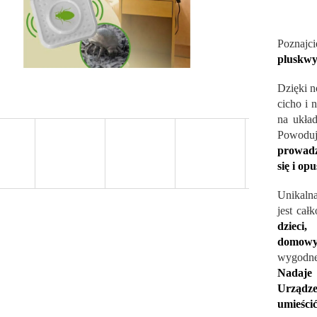
Poznajci
pluskwy 
Dzięki n
cicho i 
na ukła
Powodują
prowadzi
się i op
Unikalna
jest cał
dzieci
domowy
wygodne
Nadaje 
Urządze
umieścić