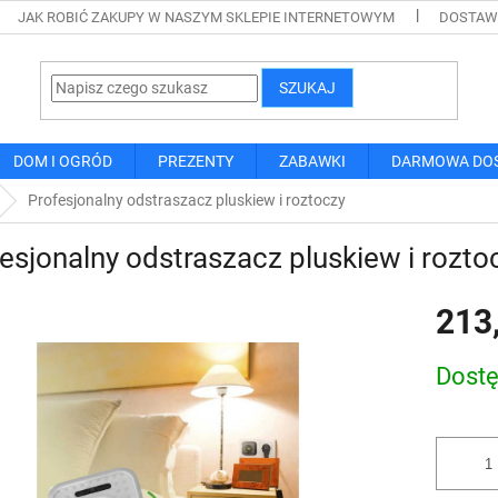
JAK ROBIĆ ZAKUPY W NASZYM SKLEPIE INTERNETOWYM
DOSTAWA
SZUKAJ
DOM I OGRÓD
PREZENTY
ZABAWKI
DARMOWA DO
Profesjonalny odstraszacz pluskiew i roztoczy
esjonalny odstraszacz pluskiew i rozto
213
Cena
Dost
jednostk