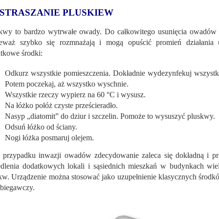
STRASZANIE PLUSKIEW
kwy to bardzo wytrwałe owady. Do całkowitego usunięcia owadów wy
eważ szybko się rozmnażają i mogą opuścić promień działania 
tkowe środki:
Odkurz wszystkie pomieszczenia. Dokładnie wydezynfekuj wszystki
Potem poczekaj, aż wszystko wyschnie.
Wszystkie rzeczy wypierz na 60 °C i wysusz.
Na łóżko połóż czyste prześcieradło.
Nasyp „diatomit” do dziur i szczelin. Pomoże to wysuszyć pluskwy.
Odsuń łóżko od ściany.
Nogi łóżka posmaruj olejem.
przypadku inwazji owadów zdecydowanie zaleca się dokładną i pro
edlenia dodatkowych lokali i sąsiednich mieszkań w budynkach wiel
kw. Urządzenie można stosować jako uzupełnienie klasycznych środk
biegawczy.