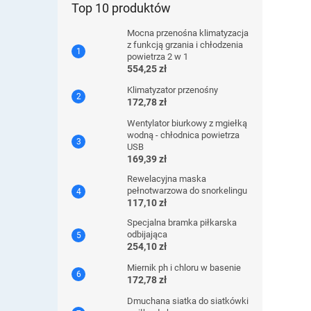
Top 10 produktów
Mocna przenośna klimatyzacja
z funkcją grzania i chłodzenia
powietrza 2 w 1
554,25 zł
Klimatyzator przenośny
172,78 zł
Wentylator biurkowy z mgiełką
wodną - chłodnica powietrza
USB
169,39 zł
Rewelacyjna maska ​​
pełnotwarzowa do snorkelingu
117,10 zł
Specjalna bramka piłkarska
odbijająca
254,10 zł
Miernik ph i chloru w basenie
172,78 zł
Dmuchana siatka do siatkówki