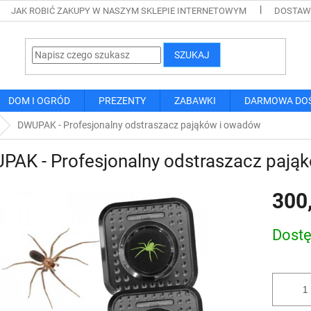
JAK ROBIĆ ZAKUPY W NASZYM SKLEPIE INTERNETOWYM
DOSTAWA
SZUKAJ
DOM I OGRÓD
PREZENTY
ZABAWKI
DARMOWA DO
DWUPAK - Profesjonalny odstraszacz pająków i owadów
PAK - Profesjonalny odstraszacz pają
300
Cena
Dost
jednostk