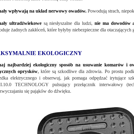
nały wpływają na układ nerwowy owadów.
Powodują strach, niepokój
nały ultradźwiekowe
są niesłyszalne dla ludzi,
nie ma dowodów a
duje żadnych zakłóceń, które byłyby niebezpieczne dla otaczających 
KSYMALNIE EKOLOGICZNY
naj najbardziej ekologiczny sposób na usuwanie komarów i
sycznych oprysków
,
które są szkodliwe dla zdrowia. Po prostu podł
zdka elektrycznego i obserwuj, jak pomaga odpędzać irytujące sz
I.10.0 TECHNOLOGY pulsujący przełącznik interwałowy (technol
zwyczajaniu się pająków do dźwięku.