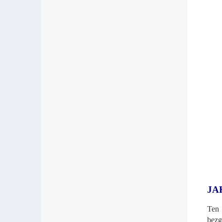
JA
Ten 
bezg