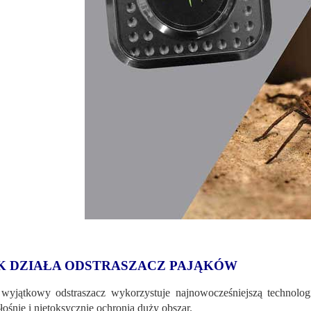
K DZIAŁA ODSTRASZACZ PAJĄKÓW
wyjątkowy odstraszacz wykorzystuje najnowocześniejszą technolog
łośnie i nietoksycznie ochronią duży obszar.