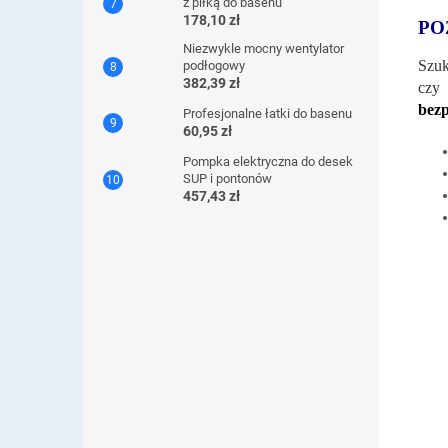
z piłką do basenu
178,10 zł
PO
Niezwykle mocny wentylator
Szuk
podłogowy
382,39 zł
czy 
bezp
Profesjonalne łatki do basenu
60,95 zł
Pompka elektryczna do desek
SUP i pontonów
457,43 zł