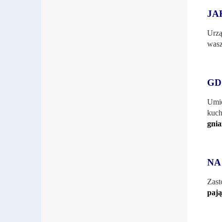
JA
Urzą
was
GD
Umie
kuch
gni
NA
Zast
pają