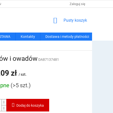
 I METODY PŁATNOŚCI
REGULAMIN ZAKUPÓW
Zaloguj się
POLITYKA PRY
KOSZYK
Pusty koszyk
STAWA
Kontakty
Dostawa i metody płatności
ków i owadów
DA87137481
,09 zł
/ szt.
ępne
(>5 szt.)
owa:
Dodaj do koszyka