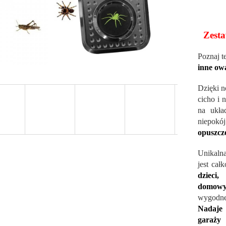
Zesta
Poznaj t
inne ow
Dzięki n
cicho i 
na ukła
niepokó
opuszcz
Unikalna
jest cał
dzieci
domowy
wygodne
Nadaje 
garaży 