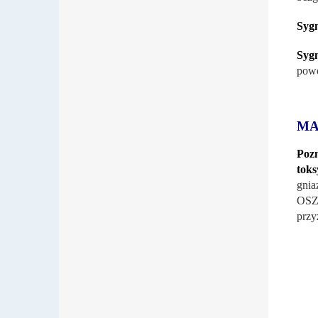
Syg
Syg
powo
MA
Poz
tok
gnia
OSZ
przy