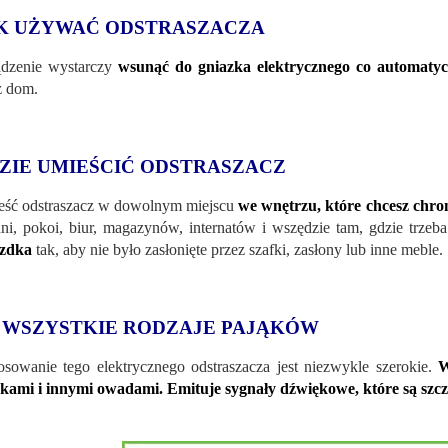
K UŻYWAĆ ODSTRASZACZA
dzenie wystarczy
wsunąć do gniazka elektrycznego co automaty
z dom.
ZIE UMIEŚCIĆ ODSTRASZACZ
ść odstraszacz w dowolnym miejscu
we wnętrzu, które chcesz chron
ni, pokoi, biur, magazynów, internatów i wszędzie tam, gdzie trze
azdka
tak, aby nie było zasłonięte przez szafki, zasłony lub inne meble.
 WSZYSTKIE RODZAJE PAJĄKÓW
osowanie tego elektrycznego odstraszacza jest niezwykle szerokie.
W
kami i innymi owadami. Emituje sygnały dźwiękowe, które są szcze