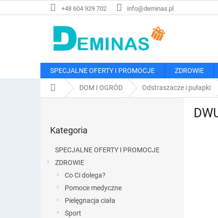
Przejść
+48 604 929 702
info@deminas.pl
do
treści
SPECJALNE OFERTY I PROMOCJE
ZDROWIE
Home
DOM I OGRÓD
Odstraszacze i pułapki
P
DWU
a
Pominąć
s
Kategoria
kategorie
e
k
SPECJALNE OFERTY I PROMOCJE
b
ZDROWIE
o
Co Ci dolega?
c
z
Pomoce medyczne
n
Pielęgnacja ciała
y
Sport