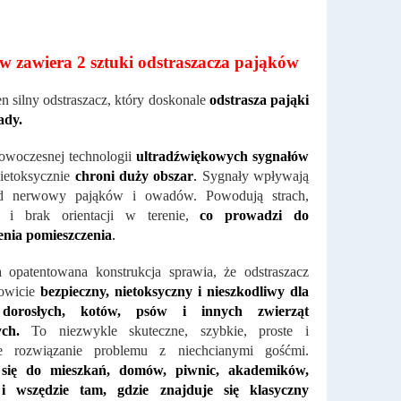
w zawiera 2 sztuki odstraszacza pająków
en silny odstraszacz, który doskonale
odstrasza pająki
ady.
owoczesnej technologii
ultradźwiękowych sygnałów
nietoksycznie
chroni duży obszar
.
Sygnały wpływają
d nerwowy pająków i owadów. Powodują strach,
j i brak orientacji w terenie,
co prowadzi do
enia pomieszczenia
.
 opatentowana konstrukcja sprawia, że ​​odstraszacz
kowicie
bezpieczny, nietoksyczny i nieszkodliwy dla
, dorosłych, kotów, psów i innych zwierząt
ch.
To niezwykle skuteczne, szybkie, proste i
 rozwiązanie problemu z niechcianymi gośćmi.
się do mieszkań, domów, piwnic, akademików,
i wszędzie tam, gdzie znajduje się klasyczny