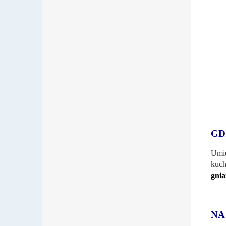
GD
Umie
kuch
gni
NA