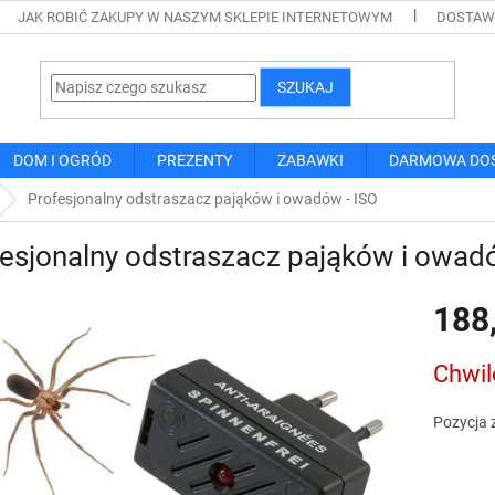
JAK ROBIĆ ZAKUPY W NASZYM SKLEPIE INTERNETOWYM
DOSTAWA
SZUKAJ
DOM I OGRÓD
PREZENTY
ZABAWKI
DARMOWA DO
Profesjonalny odstraszacz pająków i owadów - ISO
esjonalny odstraszacz pająków i owadó
188
Cena
Chwil
jednostk
Pozycja 