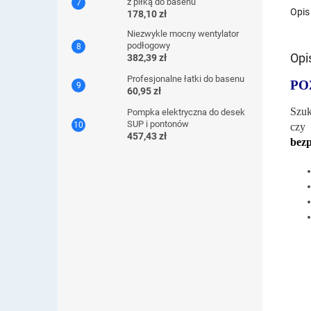
z piłką do basenu
Opis
178,10 zł
Niezwykle mocny wentylator
podłogowy
Opi
382,39 zł
Profesjonalne łatki do basenu
PO
60,95 zł
Szuk
Pompka elektryczna do desek
SUP i pontonów
czy 
457,43 zł
bezp