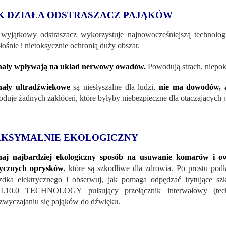
K DZIAŁA ODSTRASZACZ PAJĄKÓW
wyjątkowy odstraszacz wykorzystuje najnowocześniejszą technolog
łośnie i nietoksycznie ochronią duży obszar.
nały wpływają na układ nerwowy owadów.
Powodują strach, niepokój
nały ultradźwiekowe
są niesłyszalne dla ludzi,
nie ma dowodów, 
duje żadnych zakłóceń, które byłyby niebezpieczne dla otaczających 
KSYMALNIE EKOLOGICZNY
naj najbardziej ekologiczny sposób na usuwanie komarów i
sycznych oprysków
,
które są szkodliwe dla zdrowia. Po prostu podł
zdka elektrycznego i obserwuj, jak pomaga odpędzać irytujące sz
I.10.0 TECHNOLOGY pulsujący przełącznik interwałowy (technol
zwyczajaniu się pająków do dźwięku.