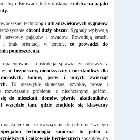
en silny odstraszacz, który doskonale
odstrasza pająki
ady.
owoczesnej technologii
ultradźwiękowych sygnałów
nietoksycznie
chroni duży obszar
.
Sygnały wpływają
d nerwowy pająków i owadów. Powodują strach,
j i brak orientacji w terenie,
co prowadzi do
enia pomieszczenia
.
 opatentowana konstrukcja sprawia, że ​​odstraszacz
kowicie
bezpieczny, nietoksyczny i nieszkodliwy dla
, dorosłych, kotów, psów i innych zwierząt
ch.
To niezwykle skuteczne, szybkie, proste i
 rozwiązanie problemu z niechcianymi gośćmi.
się do mieszkań, domów, piwnic, akademików,
i wszędzie tam, gdzie znajduje się klasyczny
.
o najskuteczniejsze rozwiązanie do ochrony Twojego
pecjalna technologia soniczna to jeden z
czniejszych i całkowicie bezpiecznych
sposobów na