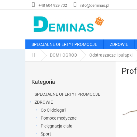
Przejść
+48 604 929 702
info@deminas.pl
do
treści
SPECJALNE OFERTY I PROMOCJE
ZDROWIE
Home
DOM I OGRÓD
Odstraszacze i pułapki
P
Prof
a
Pominąć
s
Kategoria
kategorie
e
k
SPECJALNE OFERTY I PROMOCJE
b
ZDROWIE
o
Co Ci dolega?
c
z
Pomoce medyczne
n
Pielęgnacja ciała
y
Sport