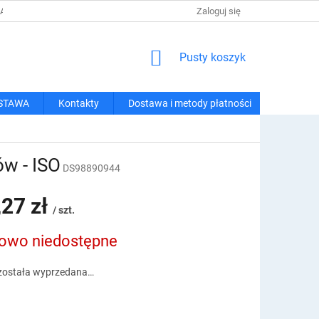
 I METODY PŁATNOŚCI
REGULAMIN ZAKUPÓW
Zaloguj się
POLITYKA PRY
KOSZYK
Pusty koszyk
STAWA
Kontakty
Dostawa i metody płatności
w - ISO
DS98890944
,27 zł
/ szt.
owo niedostępne
owa:
została wyprzedana…