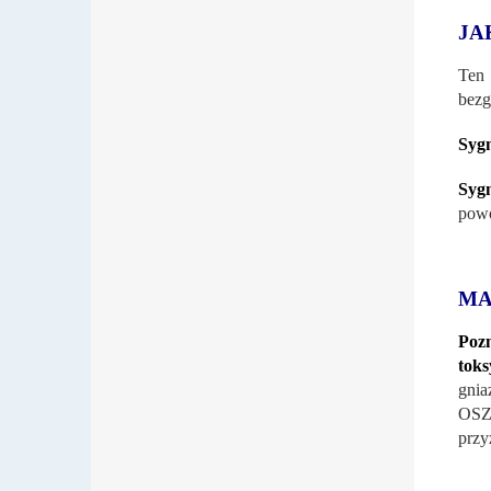
JA
Ten 
bezg
Syg
Syg
powo
MA
Poz
tok
gnia
OSZ
przy