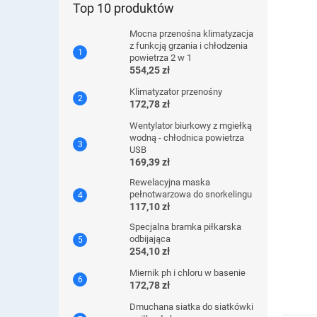
Top 10 produktów
Mocna przenośna klimatyzacja
z funkcją grzania i chłodzenia
powietrza 2 w 1
554,25 zł
Klimatyzator przenośny
172,78 zł
Wentylator biurkowy z mgiełką
wodną - chłodnica powietrza
USB
169,39 zł
Rewelacyjna maska ​​
pełnotwarzowa do snorkelingu
117,10 zł
Specjalna bramka piłkarska
odbijająca
254,10 zł
Miernik ph i chloru w basenie
172,78 zł
Dmuchana siatka do siatkówki