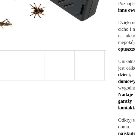
Poznaj t
inne ow
Dzięki n
cicho i 
na ukła
niepokó
opuszcz
Unikalna
jest cał
dzieci
domowy
wygodne
Nadaje 
garaży 
kontakt
Odkryj t
domu.
S
najskute