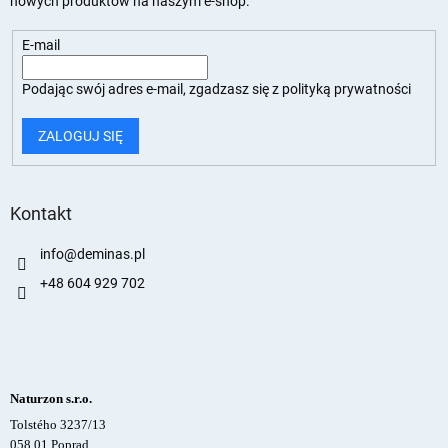
nowych produktów na naszym e-shop.
E-mail
Podając swój adres e-mail, zgadzasz się z
polityką prywatności
ZALOGUJ SIĘ
Kontakt
info
@
deminas.pl
+48 604 929 702
Naturzon s.r.o.
Tolstého 3237/13
058 01 Poprad