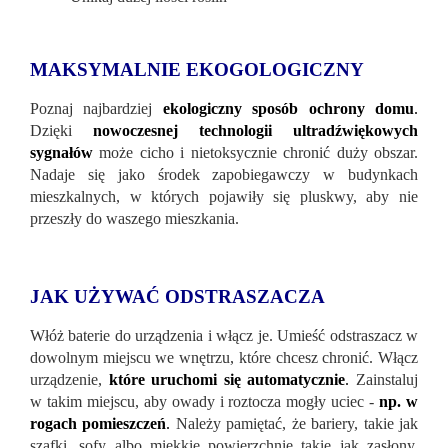
MAKSYMALNIE EKOGOLOGICZNY
Poznaj najbardziej
ekologiczny sposób ochrony domu
.
Dzięki
nowoczesnej technologii ultradźwiękowych
sygnałów
może cicho i nietoksycznie chronić duży obszar.
Nadaje się jako środek zapobiegawczy w budynkach
mieszkalnych, w których pojawiły się pluskwy, aby nie
przeszły do waszego mieszkania.
JAK UŻYWAĆ ODSTRASZACZA
Włóż baterie do urządzenia i włącz je. Umieść odstraszacz w
dowolnym miejscu we wnętrzu, które chcesz chronić. Włącz
urządzenie,
które uruchomi się automatycznie
.
Zainstaluj
w takim miejscu, aby owady i roztocza mogły uciec -
np. w
rogach pomieszczeń
.
Należy pamiętać, że bariery, takie jak
szafki, sofy albo miękkie powierzchnie takie jak zasłony,