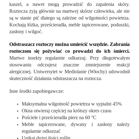
kaszel, a nawet mogą prowadzić do zapalenia skóry.
Roztocza żyją głównie na martwej skórze człowieka, ale nie
są w stanie pić dlatego są zależne od wilgotności powietrza.
Kochają łóżka, prześcieradła, meble tapicerowane, poduszki,
zasłony i wilgoć.
Odstraszacz roztoczy można umieścić wszędzie. Zabrania
roztoczom się pożywiać co prowadzi do ich śmierci.
Martwe insekty regularnie odkurzaj. Przy długotrwałym
stosowaniu odczujesz znaczne zmniejszenie reakcji
alergicznej. Uniwersytet w Mediolanie (Włochy) udowodnił
skuteczność działania odstraszacza na roztocza.
Inne środki zapobiegawcze:
Maksymalna wilgotność powietrza w sypialni 45%
Okna otwieraj częściej na krótszy okres czasu
Pościele i prześcieradła pierz na 60 °C
Meble tapicerowane, dywany i zasłony należy
regularnie odkurzać
Unikaj dużej ilości roślin