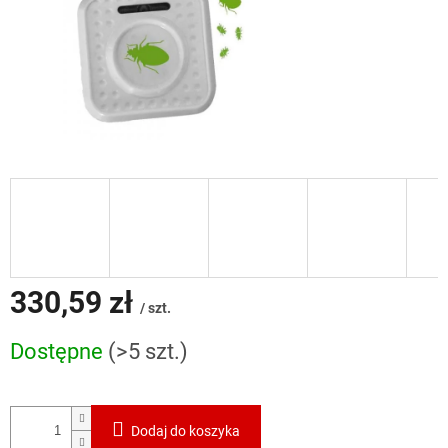
330,59 zł
/ szt.
Cena
Dostępne
(>5 szt.)
jednostkowa:
Dodaj do koszyka