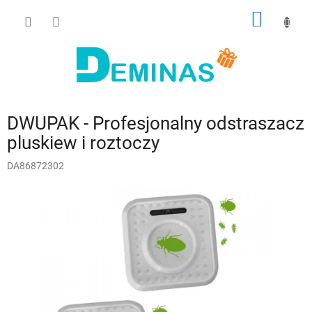
Przejść
KOSZY
do
treści
DWUPAK - Profesjonalny odstraszacz
pluskiew i roztoczy
DA86872302