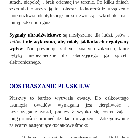
strach, niepokój i brak orientacji w terenie. Po kilku dniach
szkodniki opuszczają ten obszar. Jednocześnie urządzenie
uniemożliwia identyfikację ludzi i zwierząt, szkodniki mają
mniej pokarmu i giną.
Sygnały ultradźwiekowe
są niesłyszalne dla ludzi, psów i
kotów
i nie wykazano, aby miały jakikolwiek negatywny
wpływ
.
Nie powoduje żadnych znanych zakłóceń, które
byłyby niebezpieczne dla otaczającego go sprzętu
elektronicznego.
ODSTRASZANIE PLUSKIEW
Pluskwy to bardzo wytrwałe owady. Do całkowitego
usunięcia owadów wymagana jest cierpliwość i
przestrzeganie zasad, ponieważ szybko się rozmnażają i
mogą opuścić promień działania urządzenia. Zdecydowanie
zalecamy następujące dodatkowe środki:
Odkurz wszystkie pomieszczenia. Dokładnie