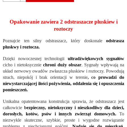
Opakowanie zawiera 2 odstraszacze pluskiew i
roztoczy
Poznajcie ten silny odstraszacz, który doskonale
odstrasza
pluskwy i roztocza.
Dzięki nowoczesnej technologii
ultradźwiękowych sygnałów
cicho i nietoksycznie
chroni duży obszar
.
Sygnały wpływają na
układ nerwowy owadów zwłaszcza pluskiew i roztoczy. Powodują
strach, niepokój i brak orientacji w terenie
, co
prowadzi do
niewystarczającej ilości pożywienia, oddalenia się i opuszczenia
pomieszczeń.
Unikalna opatentowana konstrukcja sprawia, że ​​odstraszacz jest
całkowicie
b
ezpieczny, nietoksyczny i nieszkodliwy dla dzieci,
dorosłych, kotów, psów i innych zwierząt domowych.
To
niezwykle skuteczne, szybkie, proste i wygodne rozwiązanie
problemu z niechcianymi gośćmi.
Nadaje się do mieszkań,