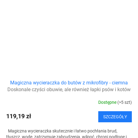
Magiczna wycieraczka do butów z mikrofibry - ciemna
Doskonale czyści obuwie, ale również łapki psów i kotów
Dostępne
(>5 szt)
119,19 zł
SZCZEGÓŁY
Magiczna wycieraczka skutecznie i łatwo pochłania brud,
tłuszcz, wodę, zatrzymuje zabrudzenia, wilgoć, chroni podłogę i