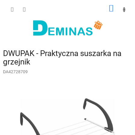
Przejść
KOSZY
do
treści
DWUPAK - Praktyczna suszarka na
grzejnik
DA42728709