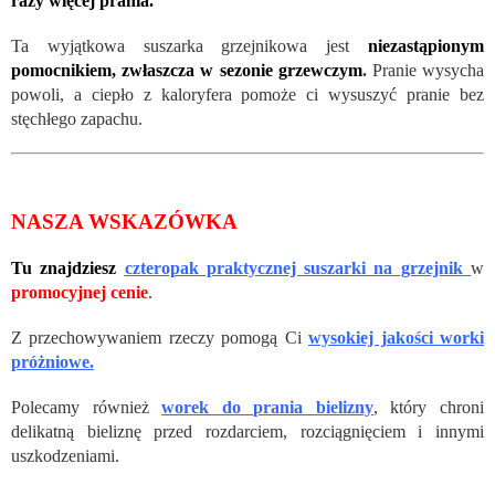
razy więcej prania.
Ta wyjątkowa suszarka grzejnikowa jest
niezastąpionym
pomocnikiem, zwłaszcza w sezonie grzewczym
.
Pranie wysycha
powoli, a ciepło z kaloryfera pomoże ci wysuszyć pranie bez
stęchłego zapachu.
NASZA WSKAZÓWKA
Tu znajdziesz
czteropak praktycznej suszarki na grzejnik
w
promocyjnej cenie
.
Z przechowywaniem rzeczy pomogą Ci
wysokiej jakości worki
próżniowe.
Polecamy również
worek do prania bielizny
, który chroni
delikatną bieliznę przed rozdarciem, rozciągnięciem i innymi
uszkodzeniami.