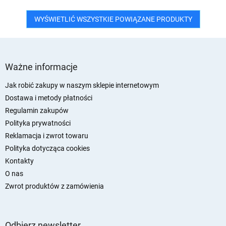
WYŚWIETLIĆ WSZYSTKIE POWIĄZANE PRODUKTY
S
t
Ważne informacje
o
p
Jak robić zakupy w naszym sklepie internetowym
k
Dostawa i metody płatności
a
Regulamin zakupów
Polityka prywatności
Reklamacja i zwrot towaru
Polityka dotycząca cookies
Kontakty
O nas
Zwrot produktów z zamówienia
Odbierz newsletter