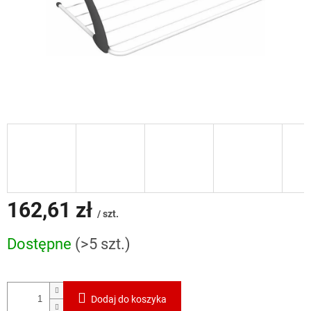
162,61 zł
/ szt.
Cena
Dostępne
(>5 szt.)
jednostkowa:
Dodaj do koszyka