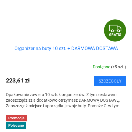
G
GRATIS
R
Organizer na buty 10 szt. + DARMOWA DOSTAWA
A
T
Dostępne
(>5 szt.)
I
223,61 zł
SZCZEGÓŁY
S
Opakowanie zawiera 10 sztuk organizerów. Z tym zestawem
zaoszczędzisz a dodatkowo otrzymasz DARMOWĄ DOSTAWĘ.
Zaoszczędź miejsce i uporządkuj swoje buty. Pomoże Ci w tym...
Promocja
Polecane