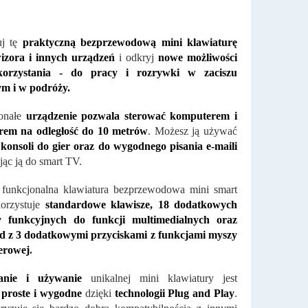
j tę
praktyczną bezprzewodową mini klawiaturę
wizora i innych urządzeń
i odkryj
nowe możliwości
korzystania - do pracy i rozrywki w zaciszu
 i w podróży.
onałe
urządzenie pozwala sterować komputerem i
orem na odległość do 10 metrów
. Możesz ją używać
o
konsoli do gier oraz do wygodnego pisania e-maili
jąc ją do smart TV.
 funkcjonalna klawiatura bezprzewodowa mini smart
orzystuje
standardowe klawisze, 18 dodatkowych
y funkcyjnych do funkcji multimedialnych oraz
d z 3 dodatkowymi przyciskami z funkcjami myszy
erowej
.
anie i używanie
unikalnej mini klawiatury jest
, proste i wygodne
dzięki
technologii Plug and Play
.