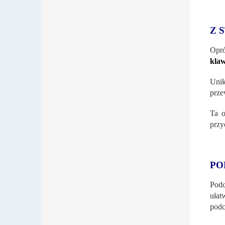
Z 
Opr
klaw
Uni
prze
Ta o
przy
PO
Pod
ułat
podc