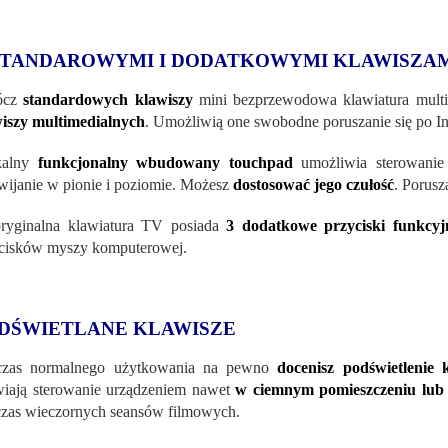
STANDAROWYMI I DODATKOWYMI KLAWISZA
ócz
standardowych klawiszy
mini bezprzewodowa klawiatura multi
iszy multimedialnych
. Umożliwią one swobodne poruszanie się po In
kalny
funkcjonalny wbudowany touchpad
umożliwia sterowanie 
wijanie w pionie i poziomie. Możesz
dostosować jego czułość
. Porusz
ryginalna klawiatura TV posiada
3 dodatkowe przyciski funkcyj
cisków myszy komputerowej.
DŚWIETLANE KLAWISZE
czas normalnego użytkowania na pewno
docenisz podświetlenie 
wiają sterowanie urządzeniem nawet
w ciemnym pomieszczeniu lub
zas wieczornych seansów filmowych.