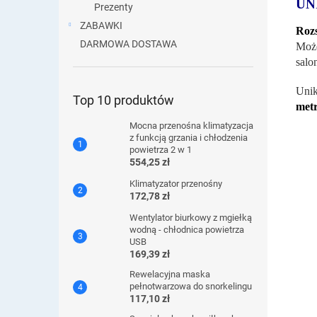
UN
Prezenty
ZABAWKI
Rozs
DARMOWA DOSTAWA
Może
salo
Unik
Top 10 produktów
met
Mocna przenośna klimatyzacja
z funkcją grzania i chłodzenia
powietrza 2 w 1
554,25 zł
Klimatyzator przenośny
172,78 zł
Wentylator biurkowy z mgiełką
wodną - chłodnica powietrza
USB
169,39 zł
Rewelacyjna maska ​​
pełnotwarzowa do snorkelingu
117,10 zł