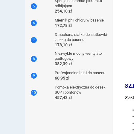
Specjalna bramka piłkarska
odbijająca
254,10 zł
Miernik ph i chloru w basenie
172,78 zł
Dmuchana siatka do siatkówki
z piłką do basenu
178,10 zł
Niezwykle mocny wentylator
podłogowy
382,39 zł
Profesjonalne łatki do basenu
60,95 zł
SZ
Pompka elektryczna do desek
SUP i pontonów
Zast
457,43 zł