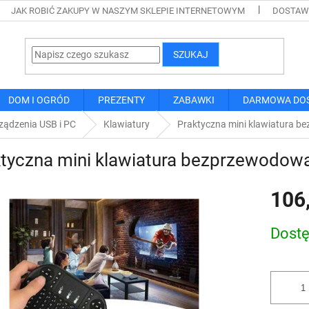
JAK ROBIĆ ZAKUPY W NASZYM SKLEPIE INTERNETOWYM
DOSTAWA
SZUKAJ
DOM I OGRÓD
PREZENTY
ZABAWKI
DARMOWA DO
ządzenia USB i PC
Klawiatury
Praktyczna mini klawiatura 
ktyczna mini klawiatura bezprzewodow
106
Cena
Dost
jednostk