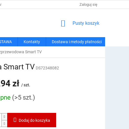
 I METODY PŁATNOŚCI
REGULAMIN ZAKUPÓW
Zaloguj się
POLITYKA PRY
KOSZYK
Pusty koszyk
STAWA
Kontakty
Dostawa i metody płatności
bezprzewodowa Smart TV
a Smart TV
DS72348082
,94 zł
/ szt.
ępne
(>5 szt.)
owa:
Dodaj do koszyka