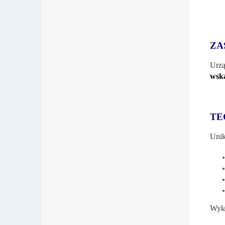
ZA
Urzą
wska
TE
Unik
Wyłą