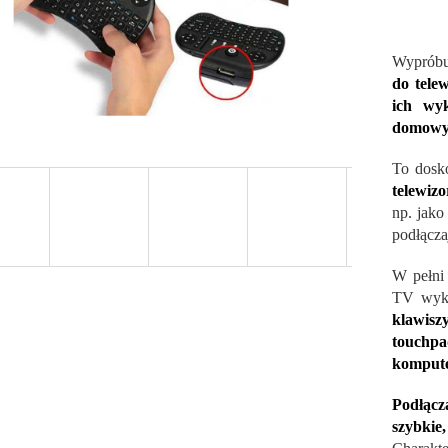
Wypróbu
do tele
ich wy
domowym
To dosk
telewiz
np. jak
podłącza
W pełni
TV wyk
klawisz
touchpa
komput
Podłącz
szybkie