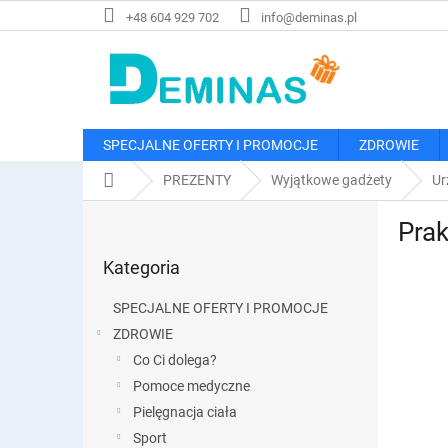
Przejść
+48 604 929 702
info@deminas.pl
do
treści
SPECJALNE OFERTY I PROMOCJE
ZDROWIE
Home
PREZENTY
Wyjątkowe gadżety
Ur
P
Pra
a
Pominąć
s
Kategoria
kategorie
e
k
SPECJALNE OFERTY I PROMOCJE
b
ZDROWIE
o
Co Ci dolega?
c
z
Pomoce medyczne
n
Pielęgnacja ciała
y
Sport