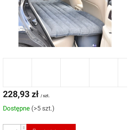
228,93 zł
/ szt.
Cena
Dostępne
(>5 szt.)
jednostkowa: