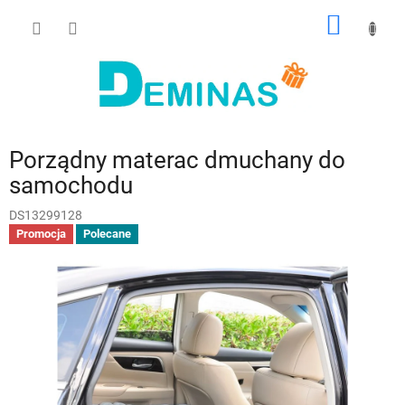
Przejść
KOSZY
do
treści
Porządny materac dmuchany do
samochodu
DS13299128
Promocja
Polecane