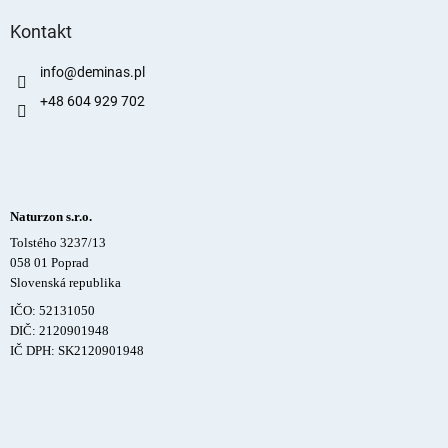
Kontakt
info
@
deminas.pl
+48 604 929 702
Naturzon s.r.o.
Tolstého 3237/13
058 01 Poprad
Slovenská republika
IČO: 52131050
DIČ: 2120901948
IČ DPH: SK2120901948