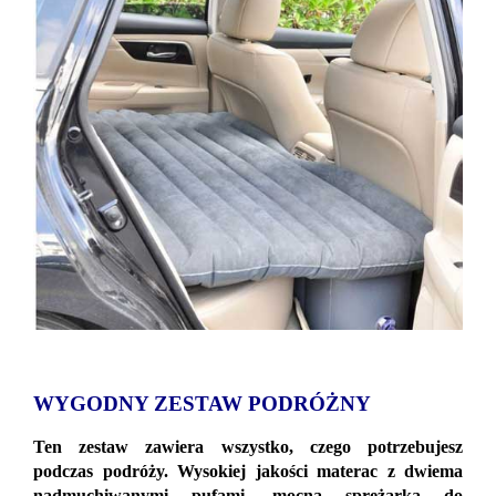
WYGODNY ZESTAW PODRÓŻNY
Ten zestaw zawiera wszystko, czego potrzebujesz
podczas podróży. Wysokiej jakości materac z dwiema
nadmuchiwanymi pufami, mocną sprężarką do