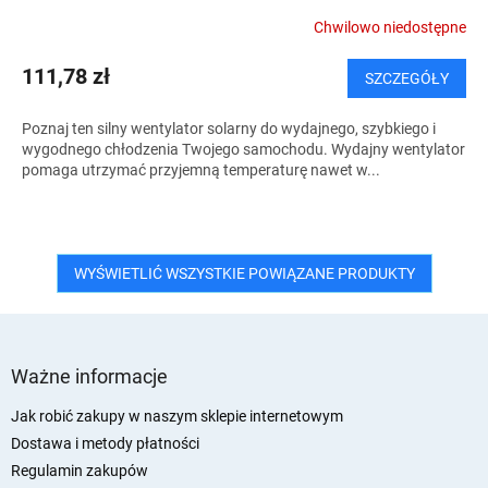
Chwilowo niedostępne
111,78 zł
SZCZEGÓŁY
Poznaj ten silny wentylator solarny do wydajnego, szybkiego i
wygodnego chłodzenia Twojego samochodu. Wydajny wentylator
pomaga utrzymać przyjemną temperaturę nawet w...
WYŚWIETLIĆ WSZYSTKIE POWIĄZANE PRODUKTY
S
t
Ważne informacje
o
p
Jak robić zakupy w naszym sklepie internetowym
k
Dostawa i metody płatności
a
Regulamin zakupów