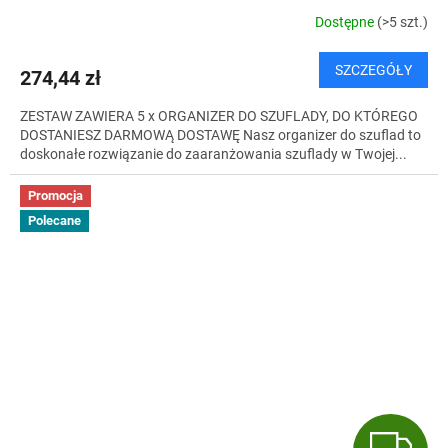
T
Dostępne
(>5 szt.)
I
SZCZEGÓŁY
274,44 zł
S
ZESTAW ZAWIERA 5 x ORGANIZER DO SZUFLADY, DO KTÓREGO
DOSTANIESZ DARMOWĄ DOSTAWĘ Nasz organizer do szuflad to
doskonałe rozwiązanie do zaaranżowania szuflady w Twojej...
Promocja
Polecane
G