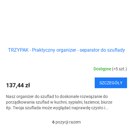
TRZYPAK - Praktyczny organizer - separator do szuflady
Dostępne
(>5 szt.)
SZCZEGÓŁY
137,44 zł
Nasz organizer do szuflad to doskonałe rozwiązanie do
porządkowania szuflad w kuchni, sypialni, łazience, biurze
itp. Twoja szuflada może wyglądać naprawdę czysto i...
6
pozycji razem
K
o