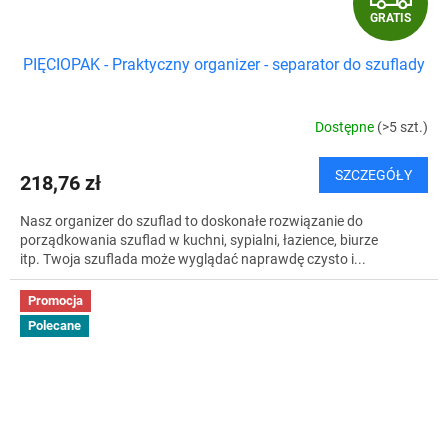
GRATIS
R
PIĘCIOPAK - Praktyczny organizer - separator do szuflady
A
T
Dostępne
(>5 szt.)
I
SZCZEGÓŁY
218,76 zł
S
Nasz organizer do szuflad to doskonałe rozwiązanie do
porządkowania szuflad w kuchni, sypialni, łazience, biurze
itp. Twoja szuflada może wyglądać naprawdę czysto i...
Promocja
Polecane