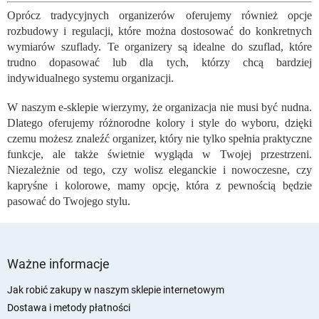
n
Oprócz tradycyjnych organizerów oferujemy również opcje
t
rozbudowy i regulacji, które można dostosować do konkretnych
r
o
wymiarów szuflady. Te organizery są idealne do szuflad, które
l
trudno dopasować lub dla tych, którzy chcą bardziej
k
indywidualnego systemu organizacji.
i
l
W naszym e-sklepie wierzymy, że organizacja nie musi być nudna.
i
Dlatego oferujemy różnorodne kolory i style do wyboru, dzięki
s
czemu możesz znaleźć organizer, który nie tylko spełnia praktyczne
t
funkcje, ale także świetnie wygląda w Twojej przestrzeni.
y
Niezależnie od tego, czy wolisz eleganckie i nowoczesne, czy
kapryśne i kolorowe, mamy opcję, która z pewnością będzie
pasować do Twojego stylu.
S
t
Ważne informacje
o
p
Jak robić zakupy w naszym sklepie internetowym
k
Dostawa i metody płatności