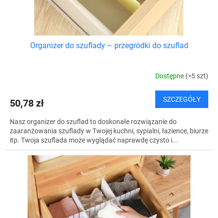
t
ó
w
Organizer do szuflady – przegródki do szuflad
Dostępne
(>5 szt)
SZCZEGÓŁY
50,78 zł
Nasz organizer do szuflad to doskonałe rozwiązanie do
zaaranżowania szuflady w Twojej kuchni, sypialni, łazience, biurze
itp. Twoja szuflada może wyglądać naprawdę czysto i...