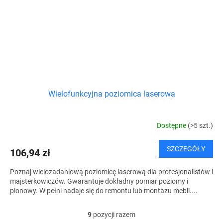
Wielofunkcyjna poziomica laserowa
Dostępne
(>5 szt.)
SZCZEGÓŁY
106,94 zł
Poznaj wielozadaniową poziomicę laserową dla profesjonalistów i
majsterkowiczów. Gwarantuje dokładny pomiar poziomy i
pionowy. W pełni nadaje się do remontu lub montażu mebli....
9
pozycji razem
K