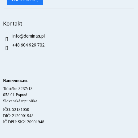
Kontakt
info
@
deminas.pl
+48 604 929 702
Naturzon s.r.o.
Tolstého 3237/13
058 01 Poprad
Slovenská republika
IČO: 52131050
DIČ: 2120901948
IČ DPH: SK2120901948