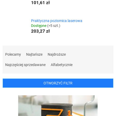
101,61 zł
Praktyczna poziomica laserowa
Dostępne
(>5 szt.)
203,27 zł
S
o
Polecamy
Najtańsze
Najdroższe
r
t
Najczęściej sprzedawane
Alfabetycznie
o
w
a
OTWORZYĆ FILTR
n
i
L
e
i
p
s
r
t