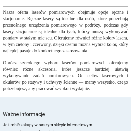
o
n
Nasza oferta laserów pomiarowych obejmuje opcje ręczne i
t
stacjonarne. Ręczne lasery są idealne dla osób, które potrzebują
r
o
przenośnego urządzenia pomiarowego w podróży, podczas gdy
l
lasery stacjonarne są idealne dla tych, którzy muszą wykonywać
k
pomiary w stałym miejscu. Oferujemy również różne kolory lasera,
i
w tym zielony i czerwony, dzięki czemu można wybrać kolor, który
l
najlepiej pasuje do konkretnego zastosowania.
i
s
Oprócz szerokiego wyboru laserów pomiarowych oferujemy
t
również różne akcesoria, które jeszcze bardziej ułatwią
y
wykonywanie zadań pomiarowych. Od celów laserowych i
okularów po statywy i uchwyty ścienne — mamy wszystko, czego
potrzebujesz, aby pracować szybko i wydajnie.
S
t
Ważne informacje
o
p
Jak robić zakupy w naszym sklepie internetowym