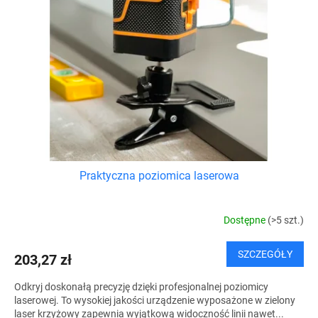
o
a
d
p
u
r
k
o
t
d
ó
u
w
k
t
ó
w
Praktyczna poziomica laserowa
Dostępne
(>5 szt.)
SZCZEGÓŁY
203,27 zł
Odkryj doskonałą precyzję dzięki profesjonalnej poziomicy
laserowej. To wysokiej jakości urządzenie wyposażone w zielony
laser krzyżowy zapewnia wyjątkową widoczność linii nawet...