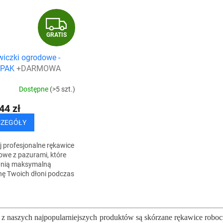
G
GRATIS
R
iczki ogrodowe -
A
YPAK
+DARMOWA
TAWA
T
Dostępne
(>5 szt.)
I
44 zł
S
CZEGÓŁY
 profesjonalne rękawice
we z pazurami, które
nią maksymalną
nę Twoich dłoni podczas
i ułatwią Ci pracę w
ie. Dzięki specjalnym
K
ałom i...
o
n
z naszych najpopularniejszych produktów są skórzane rękawice roboc