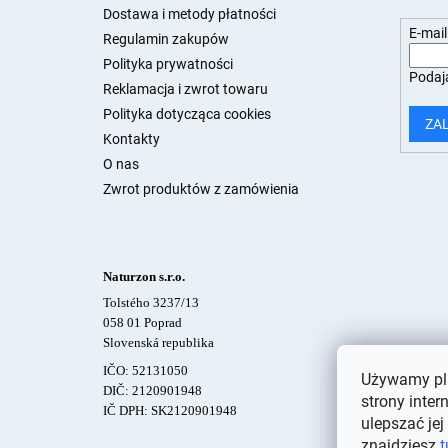
a
Dostawa i metody płatności
E-mail
Regulamin zakupów
Polityka prywatności
Podają
Reklamacja i zwrot towaru
Polityka dotycząca cookies
ZA
Kontakty
O nas
Zwrot produktów z zamówienia
Naturzon s.r.o.
Tolstého 3237/13
058 01 Poprad
Slovenská republika
IČO: 52131050
Używamy pli
DIČ: 2120901948
strony inter
IČ DPH: SK2120901948
ulepszać jej
znajdziesz
t