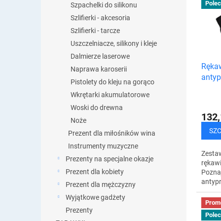
i
Pole
Szpachelki do silikonu
s
e
t
Szlifierki - akcesoria
p
a
Szlifierki - tarcze
r
p
Uszczelniacze, silikony i kleje
o
r
d
Dalmierze laserowe
o
Ręka
u
Naprawa karoserii
d
antyp
k
u
Pistolety do kleju na gorąco
rękaw
t
k
Wkrętarki akumulatorowe
ochr
ó
t
Woski do drewna
w
ó
132,
Noże
w
SZ
Prezent dla miłośników wina
Instrumenty muzyczne
Zestaw
Prezenty na specjalne okazje
rękaw
Prezent dla kobiety
Poznaj
antypr
Prezent dla mężczyzny
zapew
Wyjątkowe gadżety
ochro
Prom
pracy. 
Prezenty
Pole