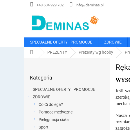
Przejść
+48 604 929 702
info@deminas.pl
do
treści
SPECJALNE OFERTY I PROMOCJE
ZDROWIE
Home
PREZENTY
Prezenty wg hobby
Pr
P
Ręk
a
Pominąć
s
Kategoria
kategorie
WYSO
e
k
SPECJALNE OFERTY I PROMOCJE
Jeśli s
b
ZDROWIE
szeroką
o
mechani
Co Ci dolega?
c
z
Pomoce medyczne
Nasza o
n
Pielęgnacja ciała
rozmiar
y
Sport
zagroże