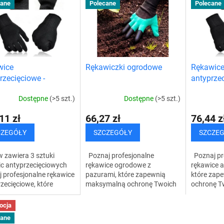
cane
Polecane
Polecane
wice
Rękawiczki ogrodowe
Rękawic
rzecięciowe -
antyprzec
ice robocze
rękawice
Dostępne
(>5 szt.)
Dostępne
(>5 szt.)
onne - TRZYPAK
ochronne
11 zł
66,27 zł
76,44 z
CZEGÓŁY
SZCZEGÓŁY
SZCZE
 zawiera 3 sztuki
Poznaj profesjonalne
Poznaj pr
ic antyprzecięciowych
rękawice ogrodowe z
rękawice a
 profesjonalne rękawice
pazurami, które zapewnią
które zap
zecięciowe, które
maksymalną ochronę Twoich
ochronę T
nią maksymalną
dłoni podczas pracy i ułatwią
pracy. Dzi
nę Twoich dłoni podczas
Ci pracę w ogrodzie. Dzięki
materiało
ocja
Dzięki...
specjalnym materiałom i...
metodzie p
cane