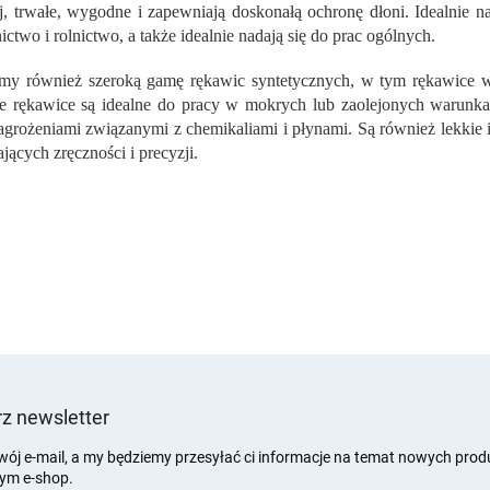
t
j, trwałe, wygodne i zapewniają doskonałą ochronę dłoni. Idealnie n
r
ctwo i rolnictwo, a także idealnie nadają się do prac ogólnych.
o
l
my również szeroką gamę rękawic syntetycznych, w tym rękawice w
k
 rękawice są idealne do pracy w mokrych lub zaolejonych warunka
i
l
agrożeniami związanymi z chemikaliami i płynami. Są również lekkie i 
i
ących zręczności i precyzji.
s
t
y
z newsletter
wój e-mail, a my będziemy przesyłać ci informacje na temat nowych pro
ym e-shop.