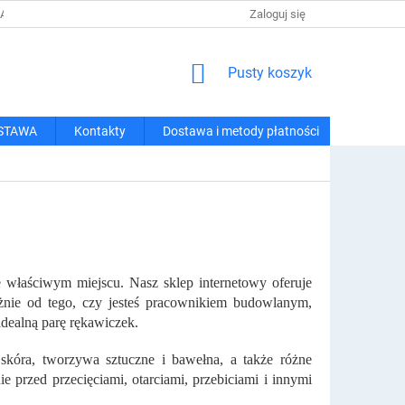
 I METODY PŁATNOŚCI
REGULAMIN ZAKUPÓW
Zaloguj się
POLITYKA PRY
KOSZYK
Pusty koszyk
STAWA
Kontakty
Dostawa i metody płatności
e właściwym miejscu. Nasz sklep internetowy oferuje
żnie od tego, czy jesteś pracownikiem budowlanym,
dealną parę rękawiczek.
 skóra, tworzywa sztuczne i bawełna, a także różne
e przed przecięciami, otarciami, przebiciami i innymi