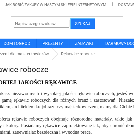
JAK ROBIĆ ZAKUPY W NASZYM SKLEPIE INTERNETOWYM
DOSTAWA
SZUKAJ
DOM I OGRÓD
PREZENTY
ZABAWKI
DARMOWA DO
ezent dla majsterkowiczów
Rękawice robocze
awice robocze
KIEJ JAKOŚCI RĘKAWICE
zukasz niezawodnych i wysokiej jakości rękawic roboczych, jesteś w
 gamę rękawic roboczych dla różnych branż i zastosowań. Niezale
kiem, architektem krajobrazu czy majsterkowiczem, mamy dla Ciebie i
ferta rękawic roboczych obejmuje różnorodne materiały, takie jak
y i kolory. Posiadamy rękawice zaprojektowane tak, aby chronić dłoni
niami, zapewniając bezpieczną i wygodną pracę.