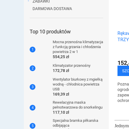
ZABAWKI
DARMOWA DOSTAWA
Top 10 produktów
Rękaw
TRZ
Mocna przenośna klimatyzacja
DOS
z funkcją grzania i chłodzenia
powietrza 2 w 1
554,25 zł
152,
Klimatyzator przenośny
172,78 zł
SZ
Wentylator biurkowy z mgiełką
Poznaj
wodną - chłodnica powietrza
USB
ogrodo
169,39 zł
zapew
ochro
Rewelacyjna maska ​​
pracy 
pełnotwarzowa do snorkelingu
ogrodz
117,10 zł
materi
Specjalna bramka piłkarska
odbijająca
Jednym 