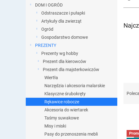
DOM I OGRÓD
Odstraszacze i pułapki
Artykuły dla zwierząt
Najcz
Ogród
Gospodarstwo domowe
PREZENTY
Prezenty wg hobby
Prezent dla kierowców
Prezent dla majsterkowiczów
Wiertła
S
Narzędzia i akcesoria malarskie
o
Polec
Klasyczne śrubokręty
r
Rękawice robocze
t
Akcesoria do wiertarek
o
Taśmy suwakowe
w
a
Misy i miski
L
n
Prom
Pasy do przenoszenia mebli
i