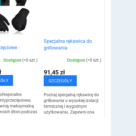
e
Specjalna rękawica do
ięciowe -
grillowania
 robocze
Dostępne
(>5 szt.)
Dostępne
(>5 szt.)
ł
91,45 zł
GÓŁY
SZCZEGÓŁY
ofesjonalne
Poznaj specjalną rękawicę do
ntyprzecięciowe,
grillowania o wysokiej izolacji
ewnią maksymalną
termicznej i wygodnym
woich dłoni podczas
użytkowaniu. Zapewni ona
ęki specjalnym
bezpieczeństwo i komfort
m i opatentowanej
podczas grillowania, a nawet
rodukcji...
podczas...