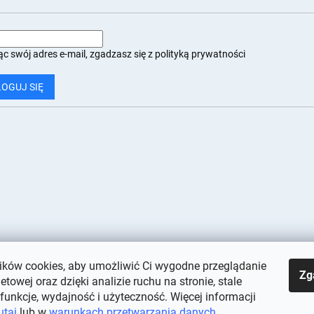
c swój adres e-mail, zgadzasz się z
polityką prywatności
LOGUJ SIĘ
ków cookies, aby umożliwić Ci wygodne przeglądanie
Zg
netowej oraz dzięki analizie ruchu na stronie, stale
 funkcje, wydajność i użyteczność. Więcej informacji
utaj
lub w
warunkach przetwarzania danych