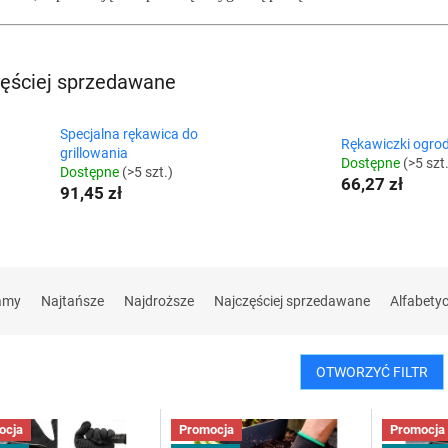
ęściej sprzedawane
Specjalna rękawica do
Rękawiczki ogro
grillowania
Dostępne
(>5 szt
Dostępne
(>5 szt.)
66,27 zł
91,45 zł
amy
Najtańsze
Najdroższe
Najczęściej sprzedawane
Alfabety
OTWORZYĆ FILTR
ocja
Promocja
Promocja