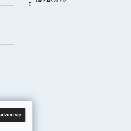
+48 604 929 702
adzam się