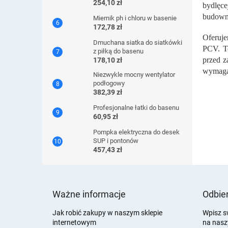
254,10 zł
bydlęce
budowni
Miernik ph i chloru w basenie
172,78 zł
Oferuje
Dmuchana siatka do siatkówki
PCV. Te
z piłką do basenu
przed z
178,10 zł
wymagaj
Niezwykle mocny wentylator
podłogowy
382,39 zł
Profesjonalne łatki do basenu
60,95 zł
Pompka elektryczna do desek
SUP i pontonów
457,43 zł
S
t
Ważne informacje
Odbier
o
p
Jak robić zakupy w naszym sklepie
Wpisz s
internetowym
na nasz
k