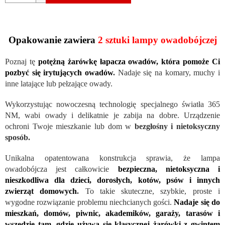
Opakowanie zawiera
2
sztuki lampy owadobójczej
Poznaj tę
potężną żarówkę łapacza owadów, która pomoże Ci
pozbyć się irytujących owadów
.
Nadaje się na komary, muchy i
inne latające lub pełzające owady.
Wykorzystując nowoczesną technologię specjalnego światła 365
NM, wabi owady i delikatnie je zabija na dobre. Urządzenie
ochroni Twoje mieszkanie lub dom w
bezgłośny i nietoksyczny
sposób.
Unikalna opatentowana konstrukcja sprawia, że ​​lampa
owadobójcza jest całkowicie
bezpieczna, nietoksyczna i
nieszkodliwa dla dzieci, dorosłych, kotów, psów i innych
zwierząt domowych
.
To takie skuteczne, szybkie, proste i
wygodne rozwiązanie problemu niechcianych gości.
Nadaje się do
mieszkań, domów, piwnic, akademików, garaży, tarasów i
wszędzie tam, gdzie używa się klasycznej żarówki z gwintem