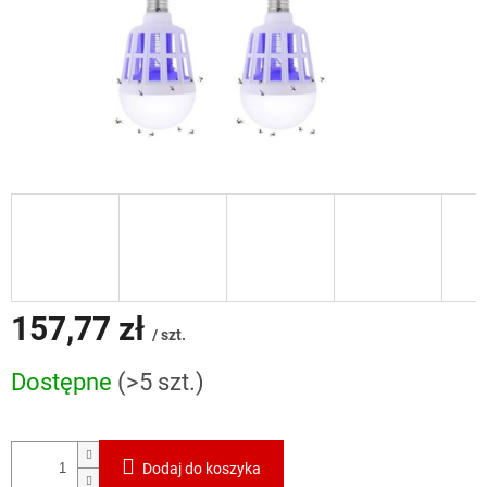
157,77 zł
/ szt.
Cena
Dostępne
(>5 szt.)
jednostkowa:
Dodaj do koszyka