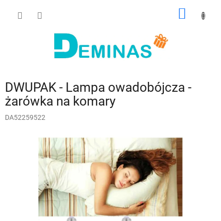
Przejść
KOSZY
do
treści
DWUPAK - Lampa owadobójcza -
żarówka na komary
DA52259522