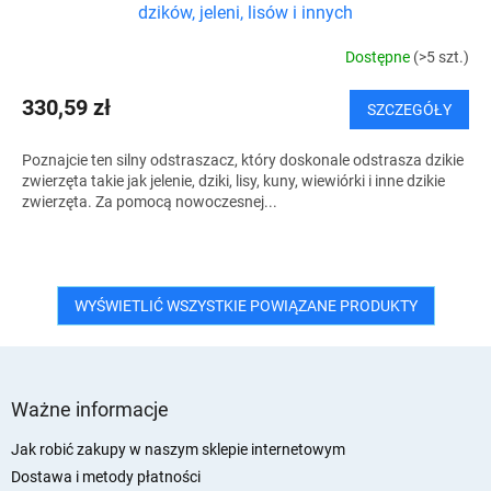
dzików, jeleni, lisów i innych
Dostępne
(>5 szt.)
330,59 zł
SZCZEGÓŁY
Poznajcie ten silny odstraszacz, który doskonale odstrasza dzikie
zwierzęta takie jak jelenie, dziki, lisy, kuny, wiewiórki i inne dzikie
zwierzęta. Za pomocą nowoczesnej...
WYŚWIETLIĆ WSZYSTKIE POWIĄZANE PRODUKTY
S
t
Ważne informacje
o
p
Jak robić zakupy w naszym sklepie internetowym
k
Dostawa i metody płatności