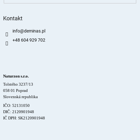
Kontakt
info
@
deminas.pl
+48 604 929 702
Naturzon s.r.o.
Tolstého 3237/13
058 01 Poprad
Slovenská republika
IČO: 52131050
DIČ: 2120901948
IČ DPH: SK2120901948