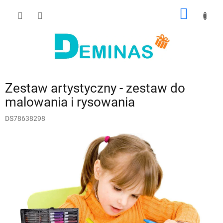
Przejść
KOSZY
do
treści
Zestaw artystyczny - zestaw do
malowania i rysowania
DS78638298