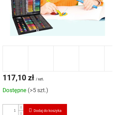
117,10 zł
/ szt.
Cena
Dostępne
(>5 szt.)
jednostkowa:
Dodaj do koszyka