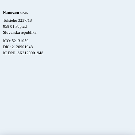
Naturzon s.r.o.
Tolstého 3237/13
058 01 Poprad
Slovenská republika
IČO: 52131050
DIČ: 2120901948
IČ DPH: SK2120901948