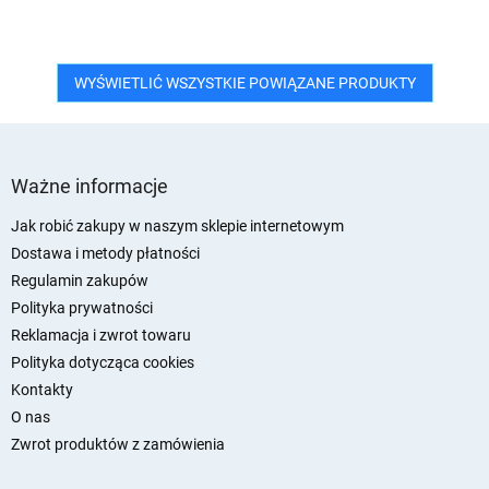
WYŚWIETLIĆ WSZYSTKIE POWIĄZANE PRODUKTY
S
t
Ważne informacje
o
p
Jak robić zakupy w naszym sklepie internetowym
k
Dostawa i metody płatności
a
Regulamin zakupów
Polityka prywatności
Reklamacja i zwrot towaru
Polityka dotycząca cookies
Kontakty
O nas
Zwrot produktów z zamówienia