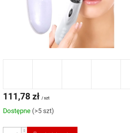
111,78 zł
/ szt
Cena
Dostępne
(>5 szt)
jednostkowa: