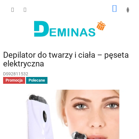
Przejść
KOSZY
do
treści
Depilator do twarzy i ciała – pęseta
elektryczna
DS92811532
Promocja
Polecane