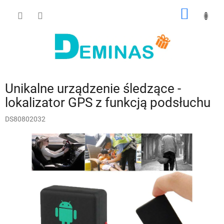
Przejść
KOSZY
do
treści
Unikalne urządzenie śledzące -
lokalizator GPS z funkcją podsłuchu
DS80802032