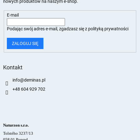
nowych produktów na naszym e-shop.
E-mail
Podając swój adres e-mail, zgadzasz się z
polityką prywatności
ZALOGUJ SIĘ
Kontakt
info
@
deminas.pl
+48 604 929 702
Naturzon s.r.o.
Tolstého 3237/13
058 01 Poprad