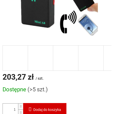
203,27 zł
/ szt.
Cena
Dostępne
(>5 szt.)
jednostkowa:
Dodaj do koszyka