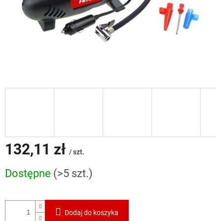
132,11 zł
/ szt.
Cena
Dostępne
(>5 szt.)
jednostkowa:
Dodaj do koszyka