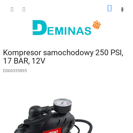
Przejść
KOSZY
do
treści
Kompresor samochodowy 250 PSI,
17 BAR, 12V
DS60355895