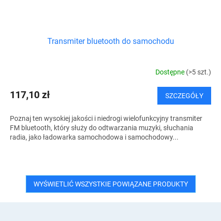
Transmiter bluetooth do samochodu
Dostępne
(>5 szt.)
117,10 zł
SZCZEGÓŁY
Poznaj ten wysokiej jakości i niedrogi wielofunkcyjny transmiter
FM bluetooth, który służy do odtwarzania muzyki, słuchania
radia, jako ładowarka samochodowa i samochodowy...
WYŚWIETLIĆ WSZYSTKIE POWIĄZANE PRODUKTY
S