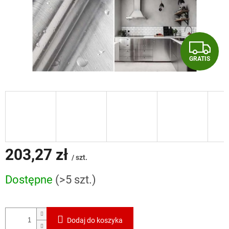
G
GRATIS
R
A
T
I
S
203,27 zł
/ szt.
Cena
Dostępne
(>5 szt.)
jednostkowa:
Dodaj do koszyka