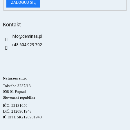
ZALOGUJ SIĘ
Kontakt
info
@
deminas.pl
+48 604 929 702
Naturzon s.r.o.
Tolstého 3237/13
058 01 Poprad
Slovenská republika
IČO: 52131050
DIČ: 2120901948
IČ DPH: SK2120901948