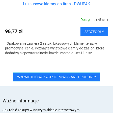
Luksusowe klamry do firan - DWUPAK
Dostępne
(>5 szt)
96,77 zł
SZCZEGÓŁY
Opakowanie zawiera 2 sztuki luksusowych klamer teraz w
promocyjnej cenie. Poznaj te wyjątkowe klamry do zasłon, które
dodadzą niepowtarzalności każdej zasłonie. Jeśli lubisz...
WYŚWIETLIĆ WSZYSTKIE POWIĄZANE PRODUKTY
S
t
Ważne informacje
o
p
Jak robić zakupy w naszym sklepie internetowym