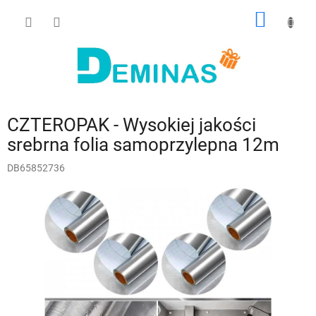
Przejść
KOSZY
do
treści
CZTEROPAK - Wysokiej jakości
srebrna folia samoprzylepna 12m
DB65852736