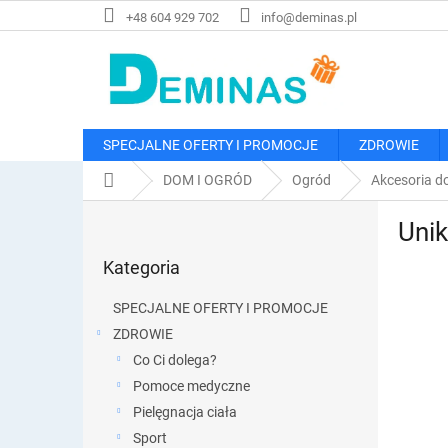
Przejść
+48 604 929 702
info@deminas.pl
do
treści
SPECJALNE OFERTY I PROMOCJE
ZDROWIE
Home
DOM I OGRÓD
Ogród
Akcesoria d
P
Unik
a
Pominąć
s
Kategoria
kategorie
e
k
SPECJALNE OFERTY I PROMOCJE
b
ZDROWIE
o
Co Ci dolega?
c
z
Pomoce medyczne
n
Pielęgnacja ciała
y
Sport