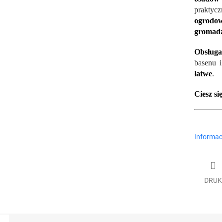
praktyc
ogrodo
gromadz
Obsługa
basenu 
łatwe
.
Ciesz si
Informac
DRUK