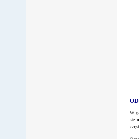
OD
W od
się
n
częs