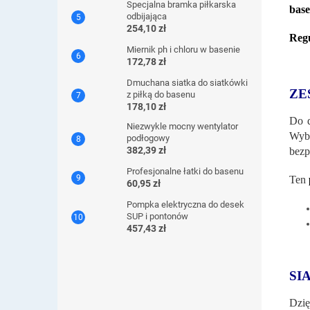
Specjalna bramka piłkarska
bas
odbijająca
254,10 zł
Regu
Miernik ph i chloru w basenie
172,78 zł
Dmuchana siatka do siatkówki
ZE
z piłką do basenu
178,10 zł
Do 
Niezwykle mocny wentylator
Wybr
podłogowy
382,39 zł
bezp
Profesjonalne łatki do basenu
Ten
60,95 zł
Pompka elektryczna do desek
SUP i pontonów
457,43 zł
SI
Dzię