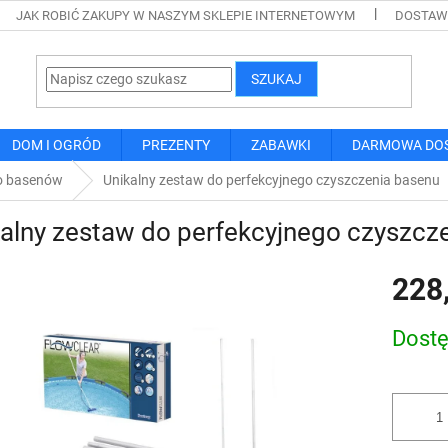
JAK ROBIĆ ZAKUPY W NASZYM SKLEPIE INTERNETOWYM
DOSTAWA
SZUKAJ
DOM I OGRÓD
PREZENTY
ZABAWKI
DARMOWA DO
o basenów
Unikalny zestaw do perfekcyjnego czyszczenia basenu
alny zestaw do perfekcyjnego czyszcz
228
Cena
Dost
jednostk