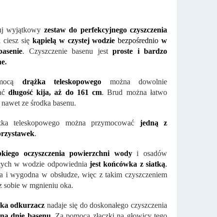
uj wyjątkowy
zestaw do perfekcyjnego czyszczenia
 ciesz się
kąpielą w czystej wodzie
bezpośrednio
w
asenie
. Czyszczenie basenu jest
proste i bardzo
ne
.
omocą
drążka teleskopowego
można dowolnie
wać
długość kija, aż do 161 cm
. Brud można łatwo
nawet ze środka basenu.
żka teleskopowego można przymocować
jedną z
rzystawek
.
kiego oczyszczenia powierzchni wody
i osadów
cych w wodzie odpowiednia
jest końcówka z siatką
.
wa i wygodna w obsłudze, więc z takim czyszczeniem
z sobie w mgnieniu oka.
ka odkurzacz
nadaje się do doskonałego czyszczenia
na dnie basenu
. Za pomocą złączki na głowicy tego