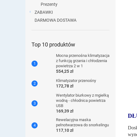
Prezenty
ZABAWKI
DARMOWA DOSTAWA
Top 10 produktów
Mocna przenośna klimatyzacja
z funkcją grzania i chłodzenia
powietrza 2 w 1
554,25 zł
Klimatyzator przenośny
172,78 zł
Wentylator biurkowy z mgiełką
wodną - chłodnica powietrza
USB
169,39 zł
DŁ
Rewelacyjna maska ​​
pełnotwarzowa do snorkelingu
Dosk
117,10 zł
wyn