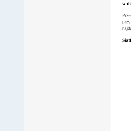
w d
Prze
przy
najd
Siat