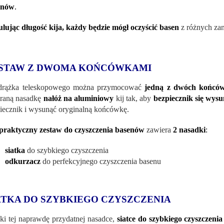
enów
.
lując długość kija, każdy będzie mógł oczyścić basen
z różnych zan
STAW Z DWOMA KOŃCÓWKAMI
drążka teleskopowego można przymocować
jedną z dwóch końcó
aną nasadkę
nałóż na aluminiowy
kij tak, aby
bezpiecznik się wysu
iecznik i wysunąć oryginalną końcówkę.
praktyczny zestaw do czyszczenia basenów
zawiera
2 nasadki
:
siatka
do szybkiego czyszczenia
odkurzacz
do perfekcyjnego czyszczenia basenu
ATKA DO SZYBKIEGO CZYSZCZENIA
ki tej naprawdę przydatnej nasadce,
siatce do szybkiego czyszczeni