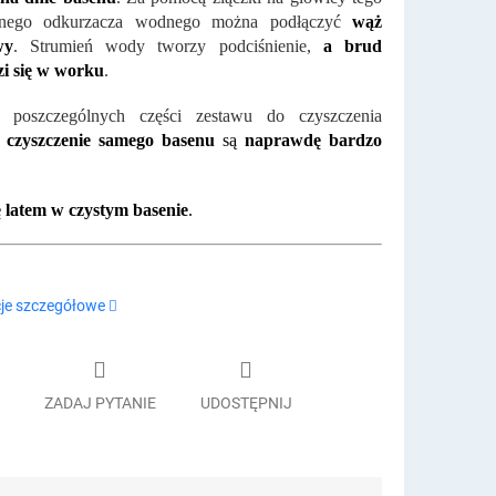
znego odkurzacza wodnego można podłączyć
wąż
wy
. Strumień wody tworzy podciśnienie,
a brud
i się w worku
.
p
oszczególnych części zestawu do czyszczenia
i
czyszczenie samego basenu
są
naprawdę bardzo
ę latem w czystym basenie
.
je szczegółowe
ZADAJ PYTANIE
UDOSTĘPNIJ