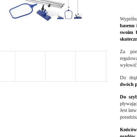
Wyprób
basenu
i
swoim b
skutecz
Za p
regulo
wyłowić 
Do drą
dwóch p
Do szyb
pływają
Jest łat
poradzis
Końców
osadów 