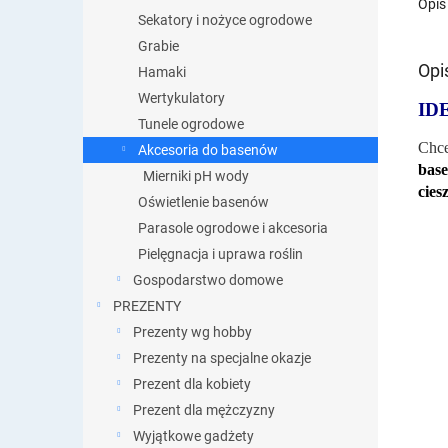
Opis
Sekatory i nożyce ogrodowe
Grabie
Opi
Hamaki
Wertykulatory
ID
Tunele ogrodowe
Chce
Akcesoria do basenów
base
Mierniki pH wody
cies
Oświetlenie basenów
Parasole ogrodowe i akcesoria
Pielęgnacja i uprawa roślin
Gospodarstwo domowe
PREZENTY
Prezenty wg hobby
Prezenty na specjalne okazje
Prezent dla kobiety
Prezent dla mężczyzny
Wyjątkowe gadżety