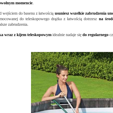
owolnym momencie
.
d wejściem do basenu z łatwością
usuniesz wszelkie zabrudzenia un
mocowanej do teleskopowego drążka z łatwością dotrzesz
na środ
alsze zabrudzenia.
ka wraz z kijem teleskopowym
idealnie nadaje się
do regularnego
cz