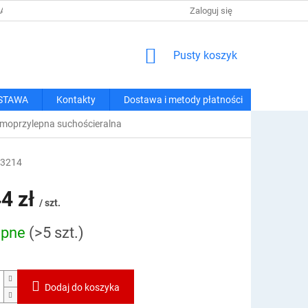
 I METODY PŁATNOŚCI
REGULAMIN ZAKUPÓW
Zaloguj się
POLITYKA PRY
KOSZYK
Pusty koszyk
STAWA
Kontakty
Dostawa i metody płatności
amoprzylepna suchościeralna
3214
4 zł
/ szt.
ępne
(>5 szt.)
owa:
Dodaj do koszyka