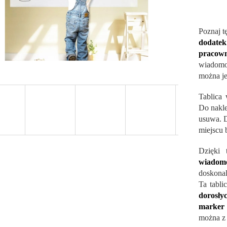
Poznaj t
dodatek
pracown
wiadomoś
można je
Tablica
Do nakle
usuwa. D
miejscu 
Dzięki 
wiadom
doskona
Ta tabl
dorosły
marker
można z 