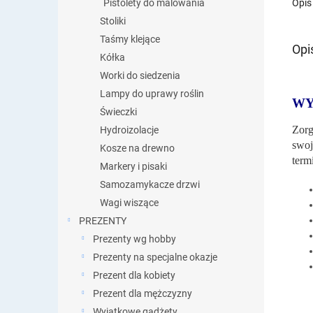
Opis
Pistolety do malowania
Stoliki
Taśmy klejące
Opi
Kółka
Worki do siedzenia
Lampy do uprawy roślin
WY
Świeczki
Zorg
Hydroizolacje
swoj
Kosze na drewno
term
Markery i pisaki
Samozamykacze drzwi
Wagi wiszące
PREZENTY
Prezenty wg hobby
Prezenty na specjalne okazje
Prezent dla kobiety
Prezent dla mężczyzny
Wyjątkowe gadżety