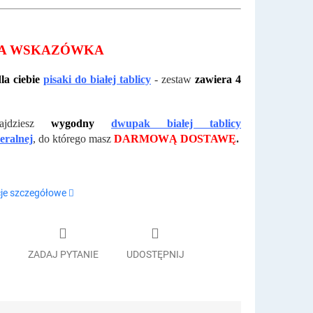
A WSKAZÓWKA
a ciebie
pisaki do białej tablicy
- zestaw
zawiera 4
ajdziesz
wygodny
dwupak białej tablicy
eralnej
,
do którego masz
DARMOWĄ DOSTAWĘ
.
je szczegółowe
ZADAJ PYTANIE
UDOSTĘPNIJ