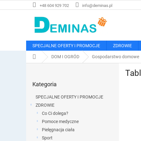
Przejść
+48 604 929 702
info@deminas.pl
do
treści
SPECJALNE OFERTY I PROMOCJE
ZDROWIE
Home
DOM I OGRÓD
Gospodarstwo domowe
P
Tabl
a
Pominąć
s
Kategoria
kategorie
e
k
SPECJALNE OFERTY I PROMOCJE
b
ZDROWIE
o
Co Ci dolega?
c
z
Pomoce medyczne
n
Pielęgnacja ciała
y
Sport