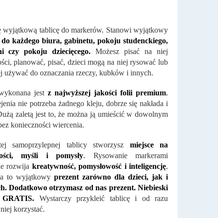
ę wyjątkową tablicę do markerów. Stanowi wyjątkowy
 do każdego biura, gabinetu, pokoju studenckiego,
i czy pokoju dziecięcego.
Możesz pisać na niej
ci, planować, pisać, dzieci mogą na niej rysować lub
j używać do oznaczania rzeczy, kubków i innych.
 wykonana jest
z najwyższej jakości folii premium
.
jenia nie potrzeba żadnego kleju, dobrze się nakłada i
użą zaletą jest to, że można ją umieścić w dowolnym
bez konieczności wiercenia.
tej samoprzylepnej tablicy stworzysz
miejsce na
ości, myśli i pomysły
.
Rysowanie markerami
le rozwija
kreatywność, pomysłowość i inteligencję
.
ica to wyjątkowy
prezent zarówno dla dzieci, jak i
ch. Dodatkowo otrzymasz od nas prezent. Niebieski
 GRATIS.
Wystarczy przykleić tablicę i od razu
niej korzystać.