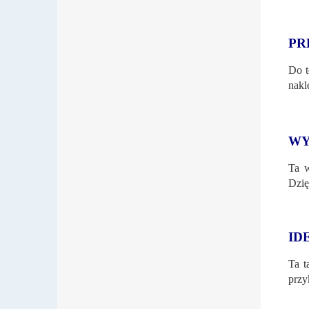
PR
Do t
nakl
WY
Ta w
Dzię
ID
Ta t
przy