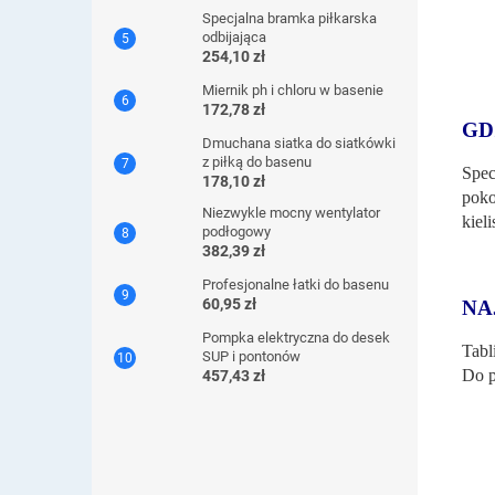
Specjalna bramka piłkarska
odbijająca
254,10 zł
Miernik ph i chloru w basenie
172,78 zł
GD
Dmuchana siatka do siatkówki
z piłką do basenu
Spec
178,10 zł
poko
Niezwykle mocny wentylator
kiel
podłogowy
382,39 zł
Profesjonalne łatki do basenu
60,95 zł
NA
Pompka elektryczna do desek
Tabl
SUP i pontonów
Do p
457,43 zł