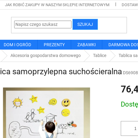
JAK ROBIĆ ZAKUPY W NASZYM SKLEPIE INTERNETOWYM
DOSTAWA
SZUKAJ
DOM I OGRÓD
PREZENTY
ZABAWKI
DARMOWA DO
Akcesoria gospodarstwa domowego
Tablice
Tablica s
ica samoprzylepna suchościeralna
DS6908
76,4
Cena
Dost
jednostk