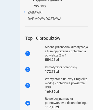
Prezenty
ZABAWKI
DARMOWA DOSTAWA
Top 10 produktów
Mocna przenośna klimatyzacja
z funkcją grzania i chłodzenia
powietrza 2 w 1
554,25 zł
Klimatyzator przenośny
172,78 zł
Wentylator biurkowy z mgiełką
wodną - chłodnica powietrza
USB
169,39 zł
Rewelacyjna maska ​​
pełnotwarzowa do snorkelingu
117,10 zł