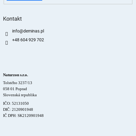
Kontakt
info
@
deminas.pl
+48 604 929 702
Naturzon s.r.o.
Tolstého 3237/13
058 01 Poprad
Slovenská republika
IČO: 52131050
DIČ: 2120901948
IČ DPH: SK2120901948