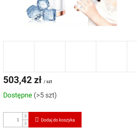
503,42 zł
/ szt
Cena
Dostępne
(>5 szt)
jednostkowa:
Dodaj do koszyka