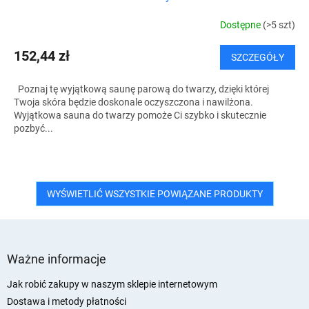
Dostępne
(>5 szt)
152,44 zł
SZCZEGÓŁY
Poznaj tę wyjątkową saunę parową do twarzy, dzięki której
Twoja skóra będzie doskonale oczyszczona i nawilżona.
Wyjątkowa sauna do twarzy pomoże Ci szybko i skutecznie
pozbyć...
WYŚWIETLIĆ WSZYSTKIE POWIĄZANE PRODUKTY
S
t
Ważne informacje
o
p
Jak robić zakupy w naszym sklepie internetowym
k
Dostawa i metody płatności