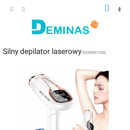
Przejść
KOSZY
do
treści
Silny depilator laserowy
DS39897380