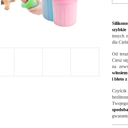
Silikon
szybkie
innych z
dla Cieb
Od teraz
Ciesz si
na zewn
włosiem 
i błoto z
Czyścik
bezlito
Twojeg
spodob
gwarantu