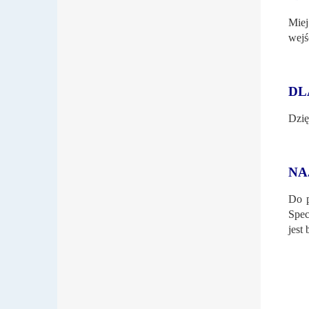
Miej
wejś
DL
Dzi
NA
Do p
Spec
jest