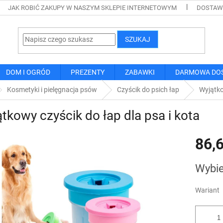
JAK ROBIĆ ZAKUPY W NASZYM SKLEPIE INTERNETOWYM
DOSTAWA
SZUKAJ
DOM I OGRÓD
PREZENTY
ZABAWKI
DARMOWA DO
Kosmetyki i pielęgnacja psów
Czyścik do psich łap
Wyjątko
tkowy czyścik do łap dla psa i kota
86,6
Cena
Wybie
jednostk
Wariant