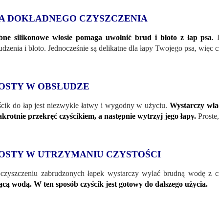
A DOKŁADNEGO CZYSZCZENIA
ne silikonowe włosie pomaga uwolnić brud i błoto z łap psa
.
D
udzenia i błoto. Jednocześnie są delikatne dla łapy Twojego psa, więc
OSTY W OBSŁUDZE
cik do łap jest niezwykle łatwy i wygodny w użyciu.
Wystarczy wlać
akrotnie przekręć czyścikiem, a następnie wytrzyj jego łapy.
Proste
OSTY W UTRZYMANIU CZYSTOŚCI
czyszczeniu zabrudzonych łapek wystarczy wylać brudną wodę z c
ącą wodą. W ten sposób czyścik jest gotowy do dalszego użycia.