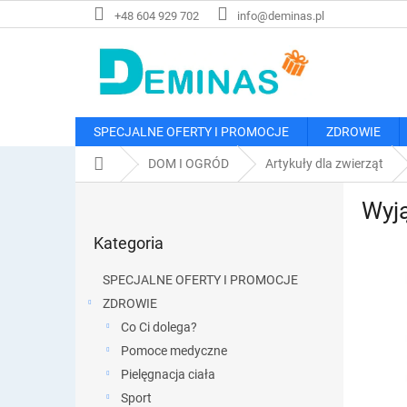
Przejść
+48 604 929 702
info@deminas.pl
do
treści
SPECJALNE OFERTY I PROMOCJE
ZDROWIE
Home
DOM I OGRÓD
Artykuły dla zwierząt
P
Wyją
a
Pominąć
s
Kategoria
kategorie
e
k
SPECJALNE OFERTY I PROMOCJE
b
ZDROWIE
o
Co Ci dolega?
c
z
Pomoce medyczne
n
Pielęgnacja ciała
y
Sport