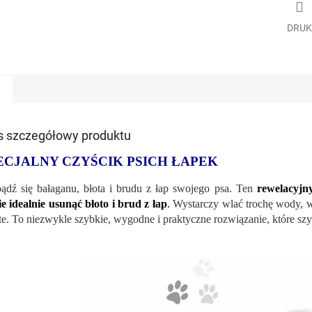
DRUK
s szczegółowy produktu
ECJALNY CZYŚCIK PSICH ŁAPEK
ądź się bałaganu, błota i brudu z łap swojego psa. Ten
rewelacyjn
ie idealnie usunąć błoto i brud z łap
.
Wystarczy wlać trochę wody, wło
te. To niezwykle szybkie, wygodne i praktyczne rozwiązanie, które sz