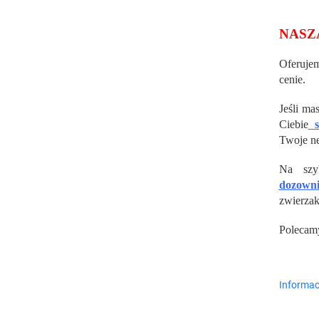
NASZ
Oferuj
cenie.
Jeśli ma
Ciebie
Twoje ne
Na szy
dozown
zwierzak
Polecam
Informac