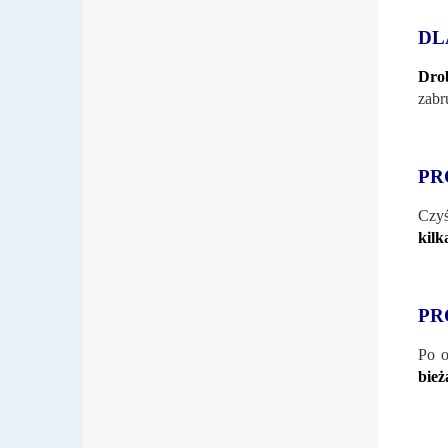
DL
Drob
zabr
PR
Czyś
kilk
PR
Po o
bież