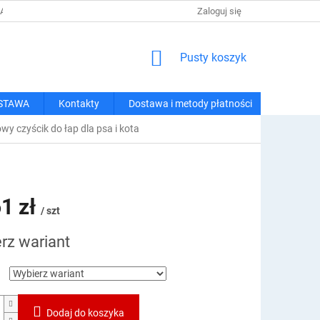
 I METODY PŁATNOŚCI
REGULAMIN ZAKUPÓW
Zaloguj się
POLITYKA PRY
KOSZYK
Pusty koszyk
STAWA
Kontakty
Dostawa i metody płatności
wy czyścik do łap dla psa i kota
1 zł
/ szt
rz wariant
owa:
Dodaj do koszyka