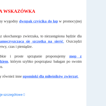
A WSKAZÓWKA
emy wygodny
dwupak czyścika do łap
w promocyjnej
sz ukochanego zwierzaka, to niezastąpiona będzie dla
samoczyszcząca się szczotka na sierść
.
Oszczędzi
rwy, czas i pieniądze.
bkie i proste sprzątanie proponujemy
mop z
ikiem
,
którym szybko posprzątasz bałagan po swoim
u.
y również inne
upominki dla miłośników zwierząt
.
je szczegółowe