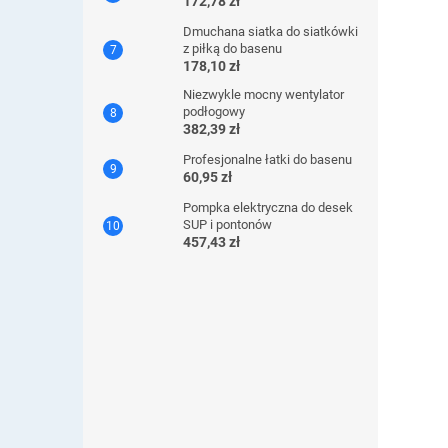
172,78 zł
Dmuchana siatka do siatkówki
z piłką do basenu
178,10 zł
Niezwykle mocny wentylator
podłogowy
382,39 zł
Profesjonalne łatki do basenu
60,95 zł
Pompka elektryczna do desek
SUP i pontonów
457,43 zł