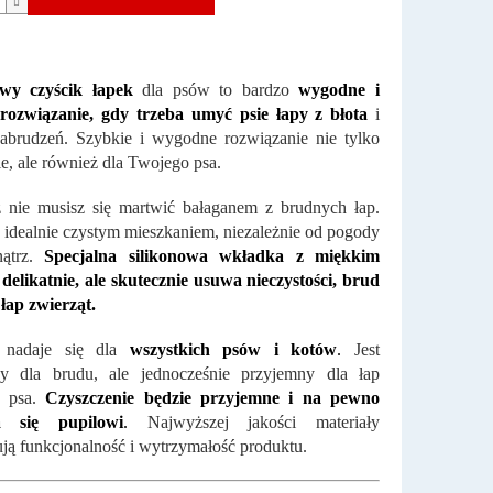
owy czyścik łapek
dla psów to bardzo
wygodne i
 rozwiązanie, gdy trzeba umyć psie łapy z błota
i
abrudzeń. Szybkie i wygodne rozwiązanie nie tylko
ie, ale również dla Twojego psa.
 nie musisz się martwić bałaganem z brudnych łap.
ę idealnie czystym mieszkaniem, niezależnie od pogody
ątrz.
Specjalna silikonowa wkładka z miękkim
delikatnie, ale skutecznie usuwa nieczystości, brud
 łap zwierząt.
 nadaje się dla
wszystkich psów i kotów
.
Jest
sny dla brudu, ale jednocześnie przyjemny dla łap
o psa.
Czyszczenie będzie przyjemne i na pewno
a się pupilowi
.
Najwyższej jakości materiały
ją funkcjonalność i wytrzymałość produktu.