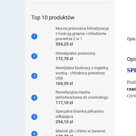
Top 10 produktów
Mocna przenośna klimatyzacja
z funkcją grzania i chłodzenia
Opis
powietrza 2 w 1
554,25 zł
Klimatyzator przenośny
Opi
172,78 zł
Wentylator biurkowy z mgiełką
SP
wodną - chłodnica powietrza
USB
Pozb
169,39 zł
czas
Rewelacyjna maska ​​
czys
pełnotwarzowa do snorkelingu
117,10 zł
Specjalna bramka piłkarska
odbijająca
254,10 zł
Miernik ph i chloru w basenie