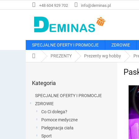
Przejść
+48 604 929 702
info@deminas.pl
do
treści
SPECJALNE OFERTY I PROMOCJE
ZDROWIE
Home
PREZENTY
Prezenty wg hobby
Pr
P
Pas
a
Pominąć
s
Kategoria
kategorie
e
k
SPECJALNE OFERTY I PROMOCJE
b
ZDROWIE
o
Co Ci dolega?
c
z
Pomoce medyczne
n
Pielęgnacja ciała
y
Sport