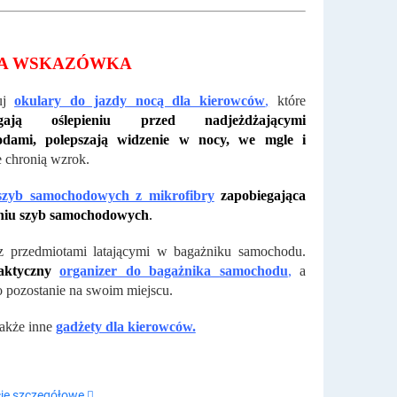
A WSKAZÓWKA
uj
okulary do jazdy nocą dla kierowców
,
które
egają oślepieniu przed nadjeżdżającymi
dami, polepszają widzenie w nocy, we mgle i
 chronią wzrok.
zyb samochodowych z mikrofibry
zapobiegająca
iu szyb samochodowych
.
z przedmiotami latającymi w bagażniku samochodu.
aktyczny
organizer do bagażnika
samochodu
,
a
 pozostanie na swoim miejscu.
akże inne
gadżety dla kierowców.
je szczegółowe