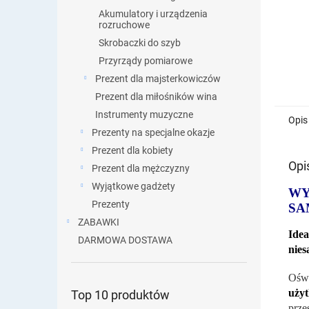
Akumulatory i urządzenia
rozruchowe
Skrobaczki do szyb
Przyrządy pomiarowe
Prezent dla majsterkowiczów
Prezent dla miłośników wina
Instrumenty muzyczne
Opis
Prezenty na specjalne okazje
Prezent dla kobiety
Opi
Prezent dla mężczyzny
Wyjątkowe gadżety
WY
Prezenty
SA
ZABAWKI
Ide
DARMOWA DOSTAWA
nies
Ośw
użyt
Top 10 produktów
prze