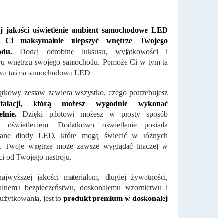
j jakości oświetlenie ambient samochodowe LED
 Ci maksymalnie ulepszyć wnętrze Twojego
odu.
Dodaj odrobinę luksusu, wyjątkowości i
eru wnętrzu swojego samochodu. Pomoże Ci w tym ta
wa taśma samochodowa LED.
tkowy zestaw zawiera wszystko, czego potrzebujesz
stalacji, którą możesz wygodnie wykonać
lnie.
Dzięki pilotowi możesz w prosty sposób
ć oświetleniem. Dodatkowo oświetlenie posiada
ane diody LED, które mogą świecić w różnych
h. Twoje wnętrze może zawsze wyglądać inaczej w
ci od Twojego nastroju.
ajwyższej jakości materiałom, długiej żywotności,
lnemu bezpieczeństwu, doskonałemu wzornictwu i
 użytkowania, jest to
produkt premium w doskonałej