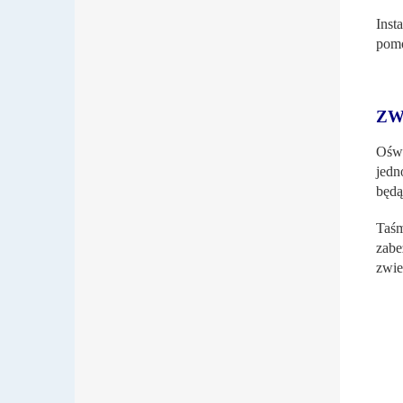
Inst
pomo
ZW
Oświ
jedn
będą
Taś
zabe
zwie