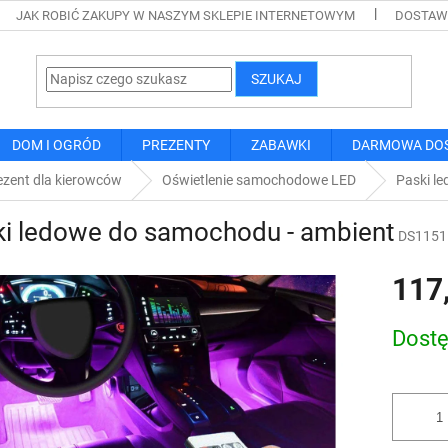
JAK ROBIĆ ZAKUPY W NASZYM SKLEPIE INTERNETOWYM
DOSTAWA
SZUKAJ
DOM I OGRÓD
PREZENTY
ZABAWKI
DARMOWA DO
ezent dla kierowców
Oświetlenie samochodowe LED
Paski l
ki ledowe do samochodu - ambient
DS1151
117
Cena
Dost
jednostk