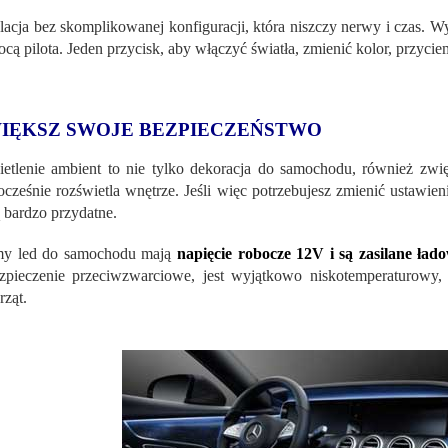
alacja bez skomplikowanej konfiguracji, która niszczy nerwy i czas. W
cą pilota. Jeden przycisk, aby włączyć światła, zmienić kolor, przyci
IĘKSZ SWOJE BEZPIECZEŃSTWO
etlenie ambient to nie tylko dekoracja do samochodu, również zwi
ocześnie rozświetla wnętrze. Jeśli więc potrzebujesz zmienić ustawie
 bardzo przydatne.
my led do samochodu mają
napięcie robocze 12V i są zasilane ł
zpieczenie przeciwzwarciowe, jest wyjątkowo niskotemperaturowy, 
rząt.