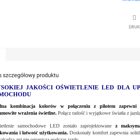
DRUK
s szczegółowy produktu
SOKIEJ JAKOŚCI OŚWIETLENIE LED DLA U
MOCHODU
alna kombinacja kolorów w połączeniu z pilotem zapewni na
amowite wrażenia świetlne.
Połącz radość i wyjątkowe światła z jaz
ietlenie samochodowe LED zostało zaprojektowane
z maksyma
kowania i łatwość użytkowania.
Doskonały komfort zapewnia solid
szkadza ani nie ogranicza podczas jazdy.