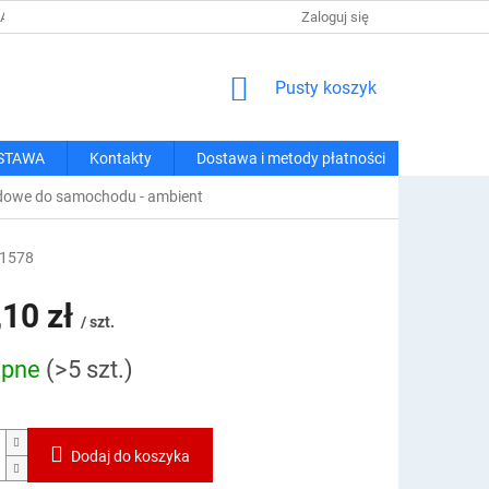
 I METODY PŁATNOŚCI
REGULAMIN ZAKUPÓW
Zaloguj się
POLITYKA PRY
KOSZYK
Pusty koszyk
STAWA
Kontakty
Dostawa i metody płatności
edowe do samochodu - ambient
1578
,10 zł
/ szt.
ępne
(>5 szt.)
owa:
Dodaj do koszyka