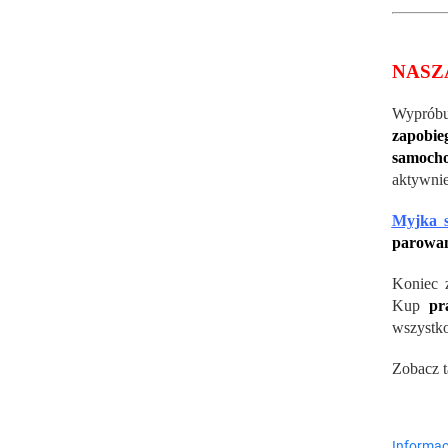
NASZ
Wyprób
zapobi
samocho
aktywnie
Myjka s
parowan
Koniec 
Kup
pr
wszystko
Zobacz t
Informac