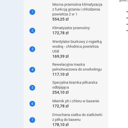
Mocna przenośna klimatyzacja
z funkcją grzania i chłodzenia
powietrza 2 w 1
554,25 zł
Klimatyzator przenośny
172,78 zł
Wentylator biurkowy z mgiełką
wodną - chłodnica powietrza
USB
169,39 zł
Rewelacyjna maska ​​
pełnotwarzowa do snorkelingu
117,10 zł
Specjalna bramka piłkarska
odbijająca
254,10 zł
Miernik ph i chloru w basenie
172,78 zł
Dmuchana siatka do siatkówki
z piłką do basenu
178,10 zł