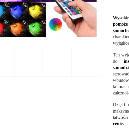
Wysokie
pomoże
samoch
charakt
wyjątko
Ten wyją
do
in
samodzie
sterowa
wbudow
kolorac
zależnoś
Dzięki n
maksyma
łatwości
cenie.