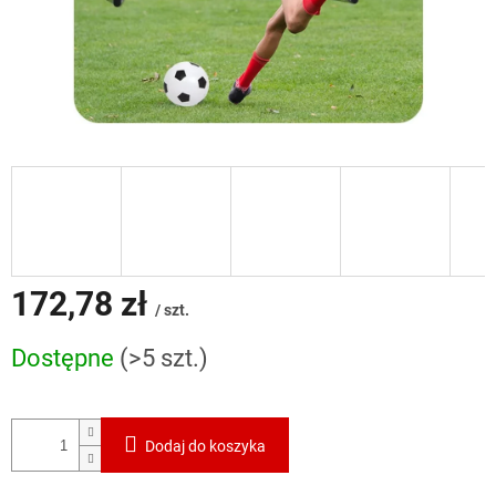
172,78 zł
/ szt.
Cena
Dostępne
(>5 szt.)
jednostkowa:
Dodaj do koszyka