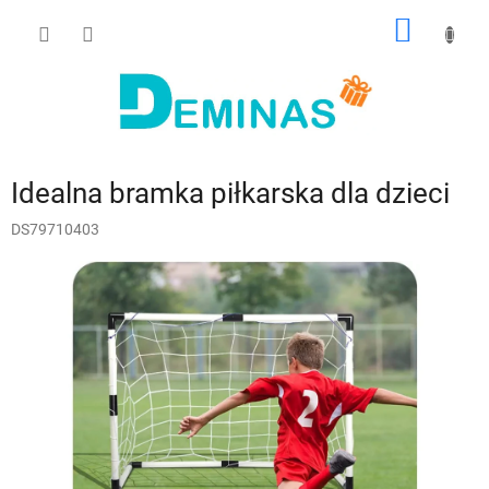
Przejść
KOSZY
do
treści
Idealna bramka piłkarska dla dzieci
DS79710403