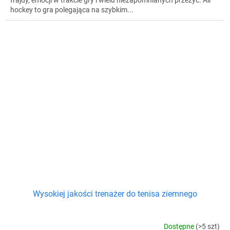
frajdy, emocji w trakcie gry i wielu niezapomnianych przeżyć. Air
hockey to gra polegająca na szybkim...
Wysokiej jakości trenażer do tenisa ziemnego
Dostępne
(>5 szt)