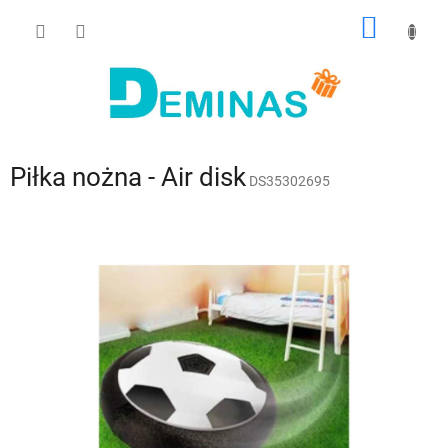
Przejść
KOSZY
do
treści
Piłka nożna - Air disk
DS35302695