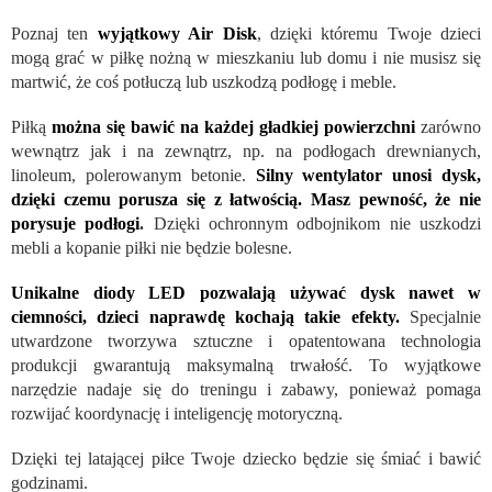
Poznaj ten
wyjątkowy Air Disk
, dzięki któremu Twoje dzieci
mogą grać w piłkę nożną w mieszkaniu lub domu i nie musisz się
martwić, że coś potłuczą lub uszkodzą podłogę i meble.
Piłką
można się bawić na każdej gładkiej powierzchni
zarówno
wewnątrz jak i na zewnątrz, np. na podłogach drewnianych,
linoleum, polerowanym betonie.
Silny wentylator unosi dysk,
dzięki czemu porusza się z łatwością. Masz pewność, że nie
porysuje podłogi
.
Dzięki ochronnym odbojnikom nie uszkodzi
mebli a kopanie piłki nie będzie bolesne.
Unikalne diody LED pozwalają używać dysk nawet w
ciemności, dzieci naprawdę kochają takie efekty.
Specjalnie
utwardzone tworzywa sztuczne i opatentowana technologia
produkcji gwarantują maksymalną trwałość. To wyjątkowe
narzędzie nadaje się do treningu i zabawy, ponieważ pomaga
rozwijać koordynację i inteligencję motoryczną.
Dzięki tej latającej piłce Twoje dziecko będzie się śmiać i bawić
godzinami.