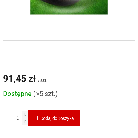
91,45 zł
/ szt.
Cena
Dostępne
(>5 szt.)
jednostkowa:
Dodaj do koszyka