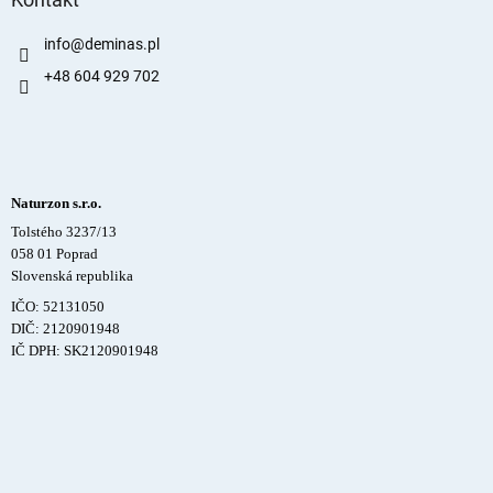
info
@
deminas.pl
+48 604 929 702
Naturzon s.r.o.
Tolstého 3237/13
058 01 Poprad
Slovenská republika
IČO: 52131050
DIČ: 2120901948
IČ DPH: SK2120901948