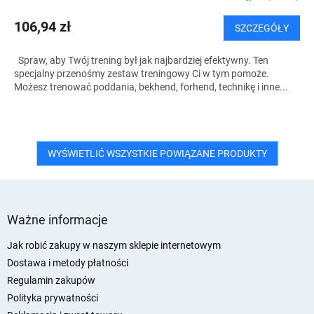
106,94 zł
SZCZEGÓŁY
Spraw, aby Twój trening był jak najbardziej efektywny. Ten
specjalny przenośmy zestaw treningowy Ci w tym pomoże.
Możesz trenować poddania, bekhend, forhend, technikę i inne...
WYŚWIETLIĆ WSZYSTKIE POWIĄZANE PRODUKTY
S
t
Ważne informacje
o
p
Jak robić zakupy w naszym sklepie internetowym
k
Dostawa i metody płatności
a
Regulamin zakupów
Polityka prywatności