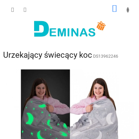
Przejść
KOSZY
do
treści
Urzekający świecący koc
DS13962246