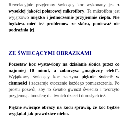
Rewelacyjnie przyjemny świecący koc wykonany jest
z
wysokiej jakości polarowej mikrofibry
. Ta mikrofibra jest
wyjątkowo
miękka i jednocześnie przyjemnie ciepła
.
Nie
będziesz mieć
też
problemów ze skórą, ponieważ nie
podrażnia jej
.
ZE ŚWIECĄCYMI OBRAZKAMI
Pozostaw koc wystawiony na działanie słońca przez co
najmniej 10 minut, a zobaczysz „magiczny efekt”
.
Wyjątkowy świecący koc zaczyna
pięknie świecić w
ciemności
i zaczaruje otoczenie każdego pomieszczenia. Po
prostu pozwól, aby to światło gwiazd świeciło i tworzyło
przyjemną atmosferę dla twoich dzieci i dorosłych też.
Piękne świecące obrazy na kocu sprawią, że koc będzie
wyglądał jak prawdziwe niebo.