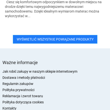
Ciesz się komfortowym odpoczynkiem w dowolnym miejscu na
drodze dzięki temu najwygodniejszemu materacowi
samochodowemu. Dzięki idealnym wymiarom materac można
wykorzystać w...
WYŚWIETLIĆ WSZYSTKIE POWIĄZANE PRODUKTY
S
t
Ważne informacje
o
p
Jak robić zakupy w naszym sklepie internetowym
k
Dostawa i metody płatności
a
Regulamin zakupów
Polityka prywatności
Reklamacja i zwrot towaru
Polityka dotycząca cookies
Kontakty