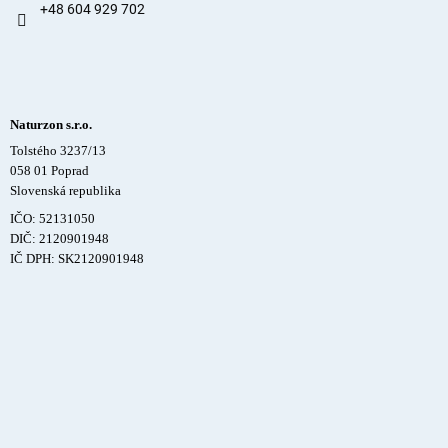
+48 604 929 702
Naturzon s.r.o.
Tolstého 3237/13
058 01 Poprad
Slovenská republika
IČO: 52131050
DIČ: 2120901948
IČ DPH: SK2120901948