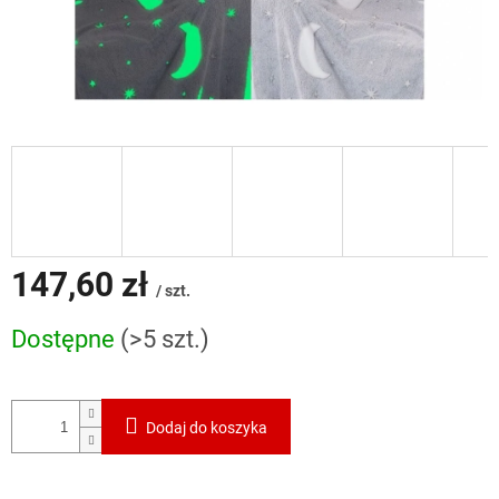
147,60 zł
/ szt.
Cena
Dostępne
(>5 szt.)
jednostkowa:
Dodaj do koszyka