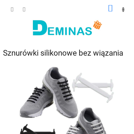
Przejść
KOSZY
do
treści
Sznurówki silikonowe bez wiązania