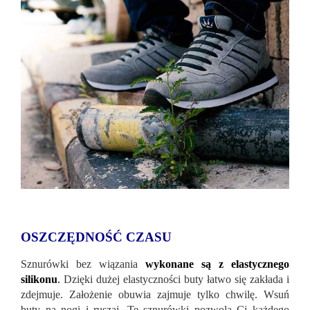
OSZCZĘDNOŚĆ CZASU
Sznurówki bez wiązania
wykonane są z elastycznego
silikonu
.
Dzięki dużej elastyczności buty łatwo się zakłada i
zdejmuje. Założenie obuwia zajmuje tylko chwilę. Wsuń
buty na nogi i ruszaj. Te sznurówki pozwolą Ci każdego