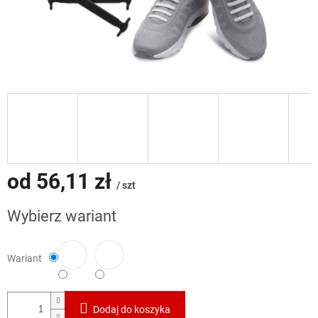
od
56,11 zł
/ szt
Cena
Wybierz wariant
jednostkowa:
Wariant
Dodaj do koszyka