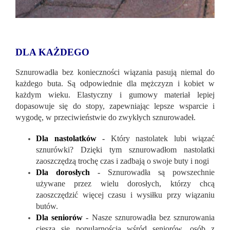
DLA KAŻDEGO
Sznurowadła bez konieczności wiązania pasują niemal do
każdego buta. Są odpowiednie dla mężczyzn i kobiet w
każdym wieku. Elastyczny i gumowy materiał lepiej
dopasowuje się do stopy, zapewniając lepsze wsparcie i
wygodę, w przeciwieństwie do zwykłych sznurowadeł.
Dla nastolatków
-
Który nastolatek lubi wiązać
sznurówki? Dzięki tym sznurowadłom nastolatki
zaoszczędzą trochę czas i zadbają o swoje buty i nogi
Dla dorosłych
-
Sznurowadła są powszechnie
używane przez wielu dorosłych, którzy chcą
zaoszczędzić więcej czasu i wysiłku przy wiązaniu
butów.
Dla seniorów
-
Nasze sznurowadła bez sznurowania
cieszą się popularnością wśród seniorów, osób z