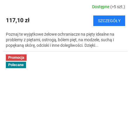
Dostępne
(>5 szt.)
117,10 zł
SZCZEGÓŁY
Poznaj te wyjątkowe żelowe ochraniacze na pięty idealne na
problemy z piętami, ostrogą, bólem pięt, na modzele, suchą i
popękaną skórę, odciski i inne dolegliwości. Dzięki...
Promocja
Polecane