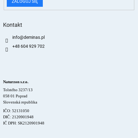
ZALOGUJ SIĘ
Kontakt
info
@
deminas.pl
+48 604 929 702
Naturzon s.r.o.
Tolstého 3237/13
058 01 Poprad
Slovenská republika
IČO: 52131050
DIČ: 2120901948
IČ DPH: SK2120901948