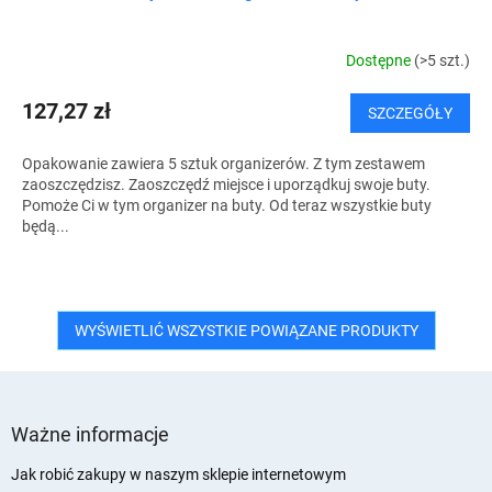
Dostępne
(>5 szt.)
127,27 zł
SZCZEGÓŁY
Opakowanie zawiera 5 sztuk organizerów. Z tym zestawem
zaoszczędzisz. Zaoszczędź miejsce i uporządkuj swoje buty.
Pomoże Ci w tym organizer na buty. Od teraz wszystkie buty
będą...
WYŚWIETLIĆ WSZYSTKIE POWIĄZANE PRODUKTY
S
t
Ważne informacje
o
p
Jak robić zakupy w naszym sklepie internetowym