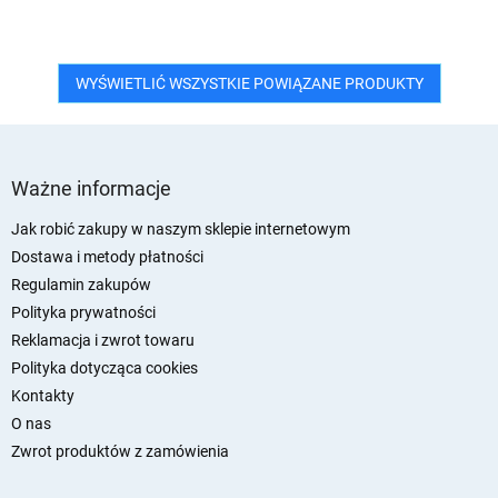
WYŚWIETLIĆ WSZYSTKIE POWIĄZANE PRODUKTY
S
t
Ważne informacje
o
p
Jak robić zakupy w naszym sklepie internetowym
k
Dostawa i metody płatności
a
Regulamin zakupów
Polityka prywatności
Reklamacja i zwrot towaru
Polityka dotycząca cookies
Kontakty
O nas
Zwrot produktów z zamówienia