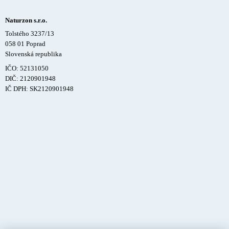
Naturzon s.r.o.
Tolstého 3237/13
058 01 Poprad
Slovenská republika
IČO: 52131050
DIČ: 2120901948
IČ DPH: SK2120901948