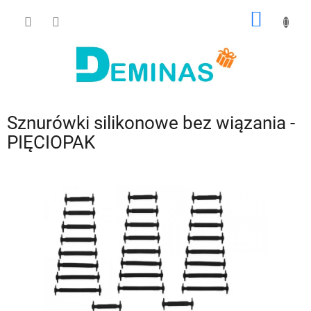
Przejść
KOSZY
do
treści
Sznurówki silikonowe bez wiązania -
PIĘCIOPAK