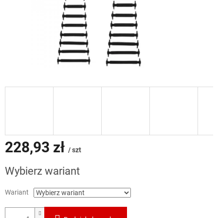
228,93 zł
/ szt
Cena
Wybierz wariant
jednostkowa:
Wariant