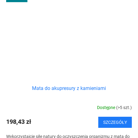
Mata do akupresury z kamieniami
Dostępne
(>5 szt.)
198,43 zł
SZCZEGÓŁY
Wykorzystajcie siłę natury do oczyszczenia organizmu z matą do