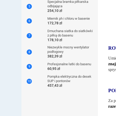
Specjalna bramka piłkarska
odbijająca
254,10 zł
Miernik ph i chloru w basenie
172,78 zł
Dmuchana siatka do siatkówki
z piłką do basenu
178,10 zł
RO
Niezwykle mocny wentylator
podłogowy
382,39 zł
Umie
znaj
Profesjonalne łatki do basenu
60,95 zł
spry
Pompka elektryczna do desek
SUP i pontonów
457,43 zł
PO
Za p
raz