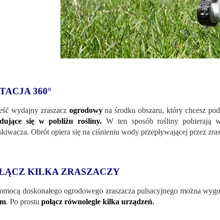
TACJA 360°
ść wydajny zraszacz
ogrodowy
na środku obszaru, który chcesz po
dujące się w pobliżu rośliny.
W ten sposób rośliny pobierają 
skiwacza. Obrót opiera się na ciśnieniu wody przepływającej przez zra
ŁĄCZ KILKA ZRASZACZY
omocą doskonałego ogrodowego zraszacza pulsacyjnego można wyg
em
. Po prostu
połącz równolegle kilka urządzeń
.