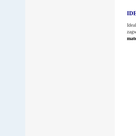
ID
Idea
zag
mat