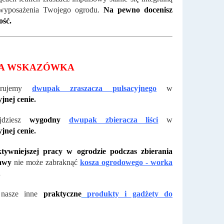
 wyposażenia Twojego ogrodu.
Na pewno docenisz
ość.
A WSKAZÓWKA
erujemy
dwupak zraszacza pulsacyjnego
w
jnej cenie
.
jdziesz
wygodny
dwupak zbieracza liści
w
jnej cenie
.
ktywniejszej pracy w ogrodzie podczas zbierania
rawy
nie może zabraknąć
kosza ogrodowego - worka
.
 nasze inne
praktyczne
produkty i gadżety do