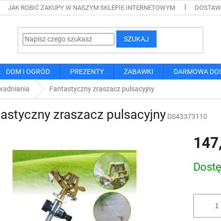
JAK ROBIĆ ZAKUPY W NASZYM SKLEPIE INTERNETOWYM
DOSTAWA
SZUKAJ
DOM I OGRÓD
PREZENTY
ZABAWKI
DARMOWA DO
wadniania
Fantastyczny zraszacz pulsacyjny
astyczny zraszacz pulsacyjny
DS43373110
147
Cena
Dost
jednostk