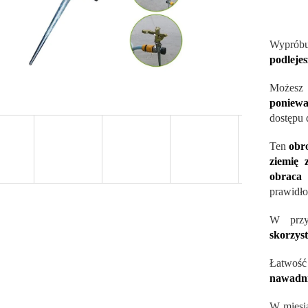
Wyprób
podlejes
Możes
poniewa
dostępu 
Ten
obr
ziemię 
obraca
prawidło
W przy
skorzyst
Łatwoś
nawadni
W miesią