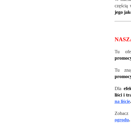
częścią
jego jak
NASZ
Tu of
promocy
Tu zna
promocy
Dla
efe
liści i t
na liście
Zobacz
ogrodu
.