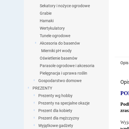
Sekatory i nożyce ogrodowe
Grabie
Hamaki
Wertykulatory
Tunele ogrodowe
Akcesoria do basenów
Mierniki pH wody
Oświetlenie basenów
Opis
Parasole ogrodowe i akcesoria
Pielęgnacja i uprawa roślin
Gospodarstwo domowe
Opi
PREZENTY
PO
Prezenty wg hobby
Prezenty na specjalne okazje
Podl
zras
Prezent dla kobiety
Prezent dla mężczyzny
Wyją
Wyjątkowe gadżety
wod