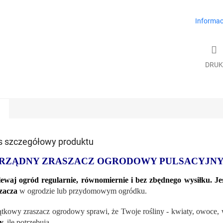
Informac
DRUK
s szczegółowy produktu
RZĄDNY ZRASZACZ OGRODOWY PULSACYJN
ewaj ogród regularnie, równomiernie i bez zbędnego wysiłku. Jest
zacza
w ogrodzie lub przydomowym ogródku.
tkowy zraszacz ogrodowy sprawi, że Twoje rośliny - kwiaty, owoce, 
y
,
ile potrzebują.