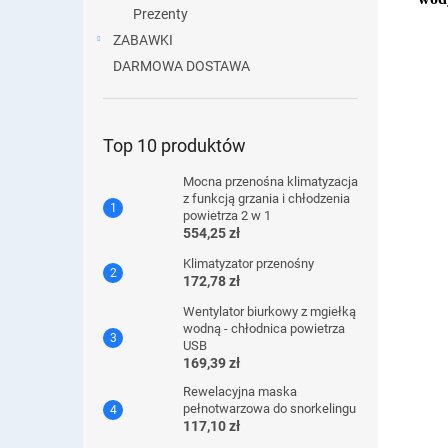
Prezenty
ZABAWKI
DARMOWA DOSTAWA
Top 10 produktów
Mocna przenośna klimatyzacja
z funkcją grzania i chłodzenia
powietrza 2 w 1
554,25 zł
Klimatyzator przenośny
172,78 zł
Wentylator biurkowy z mgiełką
wodną - chłodnica powietrza
USB
169,39 zł
Rewelacyjna maska ​​
pełnotwarzowa do snorkelingu
117,10 zł