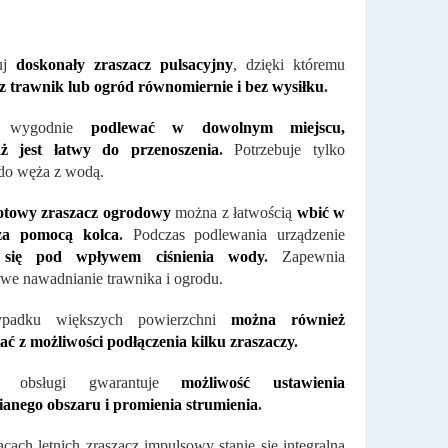
uj
doskonały zraszacz pulsacyjny
, dzięki któremu
z trawnik lub ogród równomiernie i bez wysiłku
.
z wygodnie
podlewać w dowolnym miejscu,
ż jest łatwy do przenoszenia
.
Potrzebuje tylko
do węża z wodą.
otowy zraszacz ogrodowy
można z łatwością
wbić w
za pomocą kolca
.
Podczas podlewania urządzenie
 się pod wpływem ciśnienia wody
.
Zapewnia
we nawadnianie trawnika i ogrodu.
padku większych powierzchni
można również
ać z możliwości podłączenia kilku zraszaczy
.
ć obsługi gwarantuje
możliwość ustawienia
anego obszaru i promienia strumienia
.
cach letnich zraszacz impulsowy stanie się integralną