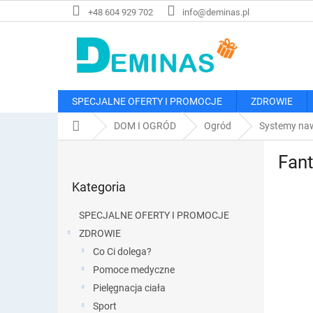
Przejść
+48 604 929 702
info@deminas.pl
do
treści
SPECJALNE OFERTY I PROMOCJE
ZDROWIE
Home
DOM I OGRÓD
Ogród
Systemy na
P
Fant
a
Pominąć
s
Kategoria
kategorie
e
k
SPECJALNE OFERTY I PROMOCJE
b
ZDROWIE
o
Co Ci dolega?
c
z
Pomoce medyczne
n
Pielęgnacja ciała
y
Sport