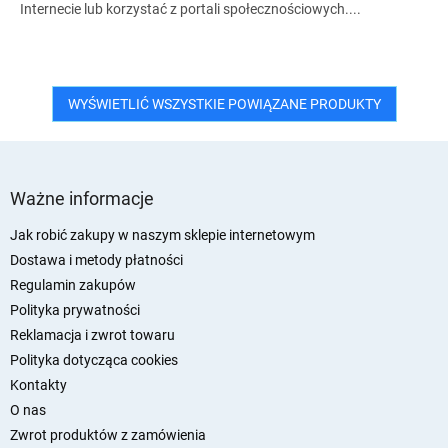
Internecie lub korzystać z portali społecznościowych....
WYŚWIETLIĆ WSZYSTKIE POWIĄZANE PRODUKTY
S
t
Ważne informacje
o
p
Jak robić zakupy w naszym sklepie internetowym
k
Dostawa i metody płatności
a
Regulamin zakupów
Polityka prywatności
Reklamacja i zwrot towaru
Polityka dotycząca cookies
Kontakty
O nas
Zwrot produktów z zamówienia