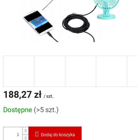
188,27 zł
/ szt.
Cena
Dostępne
(>5 szt.)
jednostkowa:
Dodaj do koszyka