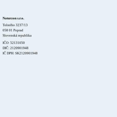
Naturzon s.r.o.
Tolstého 3237/13
058 01 Poprad
Slovenská republika
IČO: 52131050
DIČ: 2120901948
IČ DPH: SK2120901948