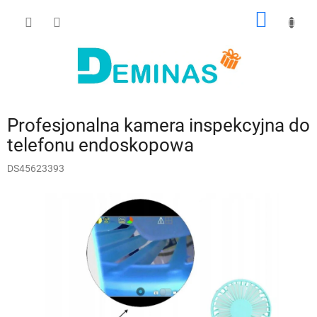
Przejść
KOSZY
do
treści
Profesjonalna kamera inspekcyjna do
telefonu endoskopowa
DS45623393