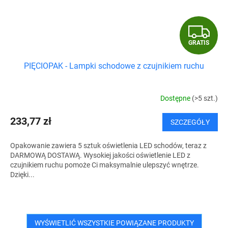
G
GRATIS
R
PIĘCIOPAK - Lampki schodowe z czujnikiem ruchu
A
T
Dostępne
(>5 szt.)
I
233,77 zł
SZCZEGÓŁY
S
Opakowanie zawiera 5 sztuk oświetlenia LED schodów, teraz z
DARMOWĄ DOSTAWĄ. Wysokiej jakości oświetlenie LED z
czujnikiem ruchu pomoże Ci maksymalnie ulepszyć wnętrze.
Dzięki...
WYŚWIETLIĆ WSZYSTKIE POWIĄZANE PRODUKTY