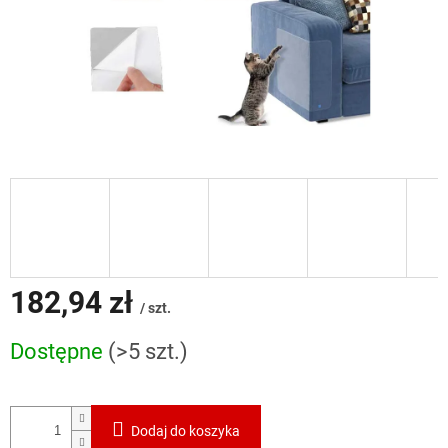
182,94 zł
/ szt.
Cena
Dostępne
(>5 szt.)
jednostkowa:
Dodaj do koszyka