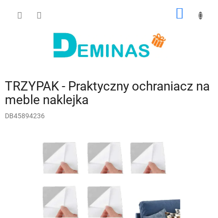
Przejść
KOSZY
do
treści
TRZYPAK - Praktyczny ochraniacz na
meble naklejka
DB45894236