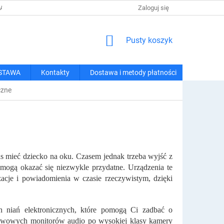
 I METODY PŁATNOŚCI
REGULAMIN ZAKUPÓW
Zaloguj się
POLITYKA PRY
KOSZYK
Pusty koszyk
STAWA
Kontakty
Dostawa i metody płatności
czne
zas mieć dziecko na oku. Czasem jednak trzeba wyjść z
 mogą okazać się niezwykle przydatne. Urządzenia te
acje i powiadomienia w czasie rzeczywistym, dzięki
h niań elektronicznych, które pomogą Ci zadbać o
tawowych monitorów audio po wysokiej klasy kamery