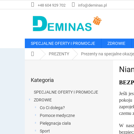
Przejść
+48 604 929 702
info@deminas.pl
do
treści
SPECJALNE OFERTY I PROMOCJE
ZDROWIE
Home
PREZENTY
Prezenty na specjalne okazj
P
Nian
a
Pominąć
s
Kategoria
kategorie
BEZ
e
k
SPECJALNE OFERTY I PROMOCJE
Jeśli j
b
ZDROWIE
pokoju 
o
zaproje
Co Ci dolega?
c
czemu z
z
Pomoce medyczne
n
Pielęgnacja ciała
W nasz
y
Sport
bezpiec