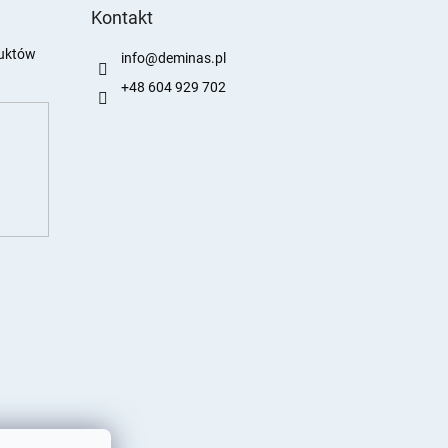
Kontakt
duktów
info
@
deminas.pl
+48 604 929 702