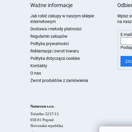
t
Ważne informacje
Odbier
o
p
Jak robić zakupy w naszym sklepie
Wpisz s
internetowym
na nasz
k
a
Dostawa i metody płatności
E-mail
Regulamin zakupów
Polityka prywatności
Podają
Reklamacja i zwrot towaru
Polityka dotycząca cookies
ZA
Kontakty
O nas
Zwrot produktów z zamówienia
Naturzon s.r.o.
Tolstého 3237/13
058 01 Poprad
Slovenská republika