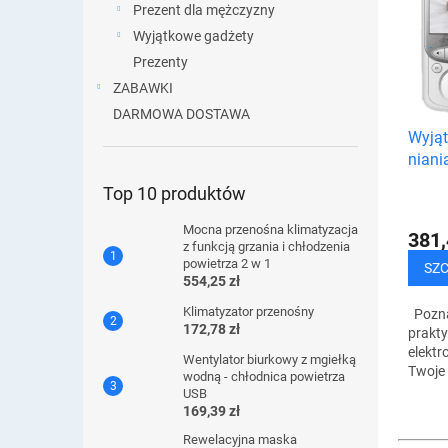
i
Prezent dla mężczyzny
s
e
Wyjątkowe gadżety
t
p
a
Prezenty
r
p
ZABAWKI
o
r
DARMOWA DOSTAWA
d
o
u
Wyjąt
d
k
niani
u
t
k
Top 10 produktów
ó
t
w
Mocna przenośna klimatyzacja
ó
381,
z funkcją grzania i chłodzenia
w
powietrza 2 w 1
SZ
554,25 zł
Klimatyzator przenośny
Pozna
172,78 zł
prakty
elektr
Wentylator biurkowy z mgiełką
Twoje 
wodną - chłodnica powietrza
bezpie
USB
okiem,
169,39 zł
Gdy ty
Rewelacyjna maska ​​