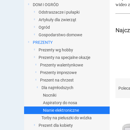
wideo z
DOM I OGRÓD
Odstraszacze i pułapki
Artykuły dla zwierząt
Ogród
Najcz
Gospodarstwo domowe
PREZENTY
Prezenty wg hobby
Prezenty na specjalne okazje
Prezenty walentynkowe
Prezenty imprezowe
Prezent na chrzest
S
o
Dla najmłodszych
Polec
r
Nocniki
t
Aspiratory do nosa
o
Nianie elektroniczne
w
Torby na pieluszki do wózka
a
L
n
Prezent dla kobiety
i