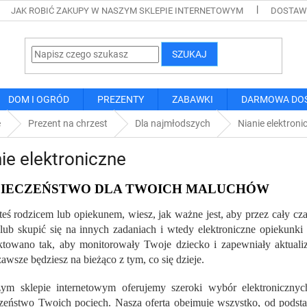
JAK ROBIĆ ZAKUPY W NASZYM SKLEPIE INTERNETOWYM
DOSTAWA
SZUKAJ
DOM I OGRÓD
PREZENTY
ZABAWKI
DARMOWA DO
e
Prezent na chrzest
Dla najmłodszych
Nianie elektroni
ie elektroniczne
PIECZEŃSTWO DLA TWOICH MALUCHÓW
esteś rodzicem lub opiekunem, wiesz, jak ważne jest, aby przez cały c
lub skupić się na innych zadaniach i wtedy elektroniczne opiekunki
ktowano tak, aby monitorowały Twoje dziecko i zapewniały aktualiz
awsze będziesz na bieżąco z tym, co się dzieje.
ym sklepie internetowym oferujemy szeroki wybór elektronicznyc
zeństwo Twoich pociech. Nasza oferta obejmuje wszystko, od pods