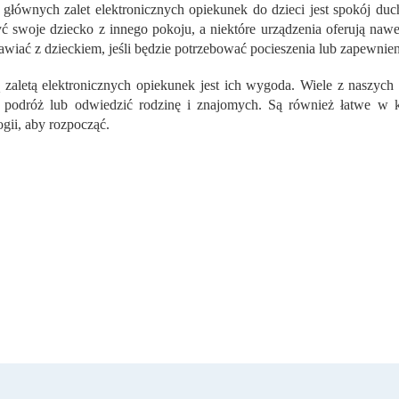
n
 głównych zalet elektronicznych opiekunek do dzieci jest spokój du
t
ć swoje dziecko z innego pokoju, a niektóre urządzenia oferują na
r
wiać z dzieckiem, jeśli będzie potrzebować pocieszenia lub zapewnien
o
l
 zaletą elektronicznych opiekunek jest ich wygoda. Wiele z naszych
k
podróż lub odwiedzić rodzinę i znajomych. Są również łatwe w ko
i
l
ogii, aby rozpocząć.
i
s
t
y