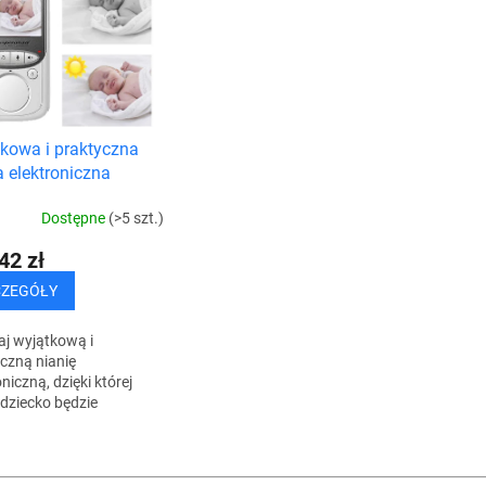
kowa i praktyczna
a elektroniczna
Dostępne
(>5 szt.)
42 zł
CZEGÓŁY
j wyjątkową i
czną nianię
oniczną, dzięki której
dziecko będzie
czne i zawsze pod
 gdziekolwiek jesteś.
K
lko maluch zamruczy,...
o