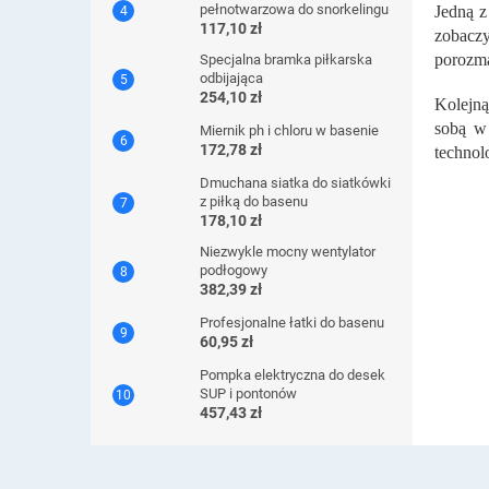
pełnotwarzowa do snorkelingu
Jedną z
117,10 zł
zobaczy
porozma
Specjalna bramka piłkarska
odbijająca
254,10 zł
Kolejną
sobą w 
Miernik ph i chloru w basenie
172,78 zł
technol
Dmuchana siatka do siatkówki
z piłką do basenu
178,10 zł
Niezwykle mocny wentylator
podłogowy
382,39 zł
Profesjonalne łatki do basenu
60,95 zł
Pompka elektryczna do desek
SUP i pontonów
457,43 zł
S