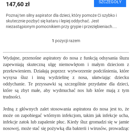
SZCZEGÓŁY
147,60 zł
Poznaj ten silny aspirator dla dzieci, który pomoże Ci szybko i
skutecznie pozbyć się kataru i lepiej oddychać. Jest
niezastąpionym pomocnikiem przy grypie i przeziębieniach....
1
pozycji razem
K
o
n
Wydajne, przenośne aspiratory do nosa z funkcją odsysania śluzu
t
zapewniają skuteczną ulgę niemowlętom i małym dzieciom z
r
o
przekrwieniem. Działają poprzez wytworzenie podciśnienia, które
l
wysysa śluz i inną wydzielinę z nosa, ułatwiając dziecku
k
oddychanie. Te przyssawki są szczególnie przydatne dla dzieci,
i
które są zbyt małe, aby wydmuchać nos lub które mają z tym
l
trudności.
i
s
Jedną z głównych zalet stosowania aspiratora do nosa jest to, że
t
może on zapobiegać wtórnym infekcjom, takim jak infekcje ucha,
y
infekcje zatok lub zapalenie płuc. Kiedy śluz gromadzi się w jamie
nosowej, może stać się pożywką dla bakterii i wirusów, prowadząc