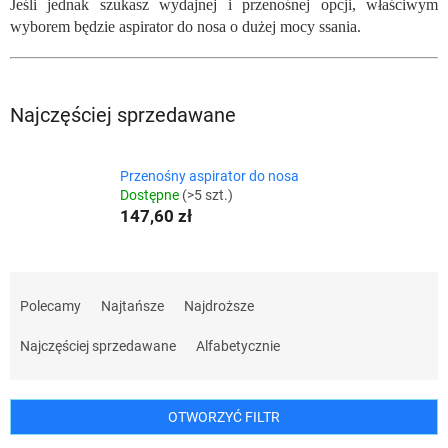
Jeśli jednak szukasz wydajnej i przenośnej opcji, właściwym
wyborem będzie aspirator do nosa o dużej mocy ssania.
Najczęściej sprzedawane
Przenośny aspirator do nosa
Dostępne
(>5 szt.)
147,60 zł
S
o
Polecamy
Najtańsze
Najdroższe
r
t
Najczęściej sprzedawane
Alfabetycznie
o
w
a
OTWORZYĆ FILTR
n