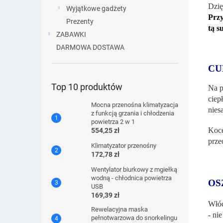
Dzię
Wyjątkowe gadżety
Przy
Prezenty
tą s
ZABAWKI
DARMOWA DOSTAWA
CU
Top 10 produktów
Na p
ciep
Mocna przenośna klimatyzacja
nies
z funkcją grzania i chłodzenia
powietrza 2 w 1
Koce
554,25 zł
prze
Klimatyzator przenośny
172,78 zł
Wentylator biurkowy z mgiełką
wodną - chłodnica powietrza
OS
USB
169,39 zł
Włóc
Rewelacyjna maska ​​
- ni
pełnotwarzowa do snorkelingu