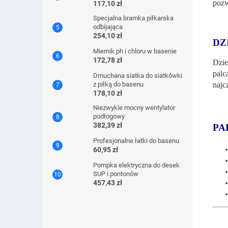
pozw
117,10 zł
Specjalna bramka piłkarska
odbijająca
254,10 zł
DZ
Miernik ph i chloru w basenie
172,78 zł
Dzie
palc
Dmuchana siatka do siatkówki
najc
z piłką do basenu
178,10 zł
Niezwykle mocny wentylator
podłogowy
382,39 zł
PA
Profesjonalne łatki do basenu
60,95 zł
Pompka elektryczna do desek
SUP i pontonów
457,43 zł