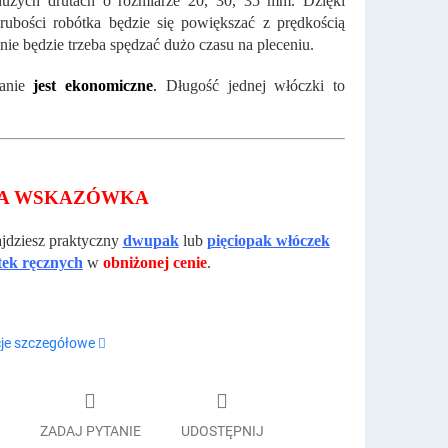
dużych drutach o rozmiarze 20, 30, 35 mm. Dzięki
rubości robótka będzie się powiększać z prędkością
 nie będzie trzeba spędzać dużo czasu na pleceniu.
anie
jest ekonomiczne
.
Długość jednej włóczki to
A WSKAZÓWKA
ajdziesz praktyczny
dwupak
lub
pięciopak włóczek
tek ręcznych
w
obniżonej cenie
.
je szczegółowe
ZADAJ PYTANIE
UDOSTĘPNIJ