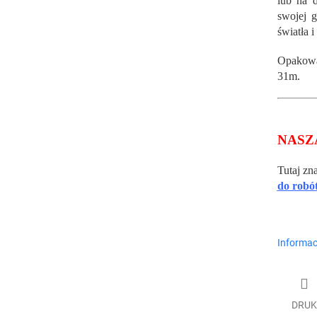
lub na 
swojej g
światła i
Opakow
31m.
NASZ
Tutaj zn
do robó
Informac
DRUK