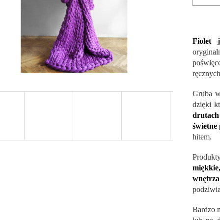
Fiolet 
orygina
poświęc
ręcznych
Gruba wł
dzięki k
drutach
świetne
hitem.
Produkt
miękkie
wnętrza
podziwia
Bardzo m