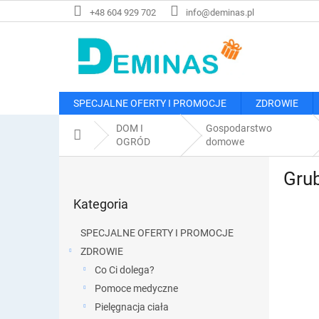
Przejść
+48 604 929 702
info@deminas.pl
do
treści
SPECJALNE OFERTY I PROMOCJE
ZDROWIE
DOM I
Gospodarstwo
Home
OGRÓD
domowe
P
Grub
a
Pominąć
s
Kategoria
kategorie
e
k
SPECJALNE OFERTY I PROMOCJE
b
ZDROWIE
o
Co Ci dolega?
c
z
Pomoce medyczne
n
Pielęgnacja ciała