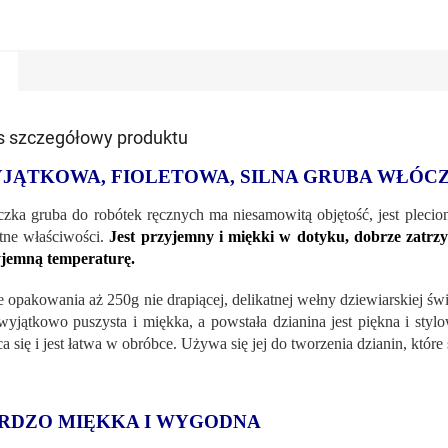
s szczegółowy produktu
JĄTKOWA, FIOLETOWA, SILNA GRUBA WŁÓCZ
zka gruba do robótek ręcznych ma niesamowitą objętość, jest plecio
tne właściwości.
Jest przyjemny i miękki w dotyku, dobrze zatrzy
jemną temperaturę.
 opakowania aż 250g nie drapiącej, delikatnej wełny dziewiarskiej św
 wyjątkowo puszysta i miękka, a powstała dzianina jest piękna i styl
ca się i jest łatwa w obróbce. Używa się jej do tworzenia dzianin, któr
RDZO MIĘKKA I WYGODNA