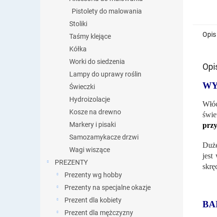
Pistolety do malowania
Stoliki
Opis
Taśmy klejące
Kółka
Worki do siedzenia
Opi
Lampy do uprawy roślin
WY
Świeczki
Hydroizolacje
Włóc
Kosze na drewno
świe
Markery i pisaki
przy
Samozamykacze drzwi
Duże
Wagi wiszące
jest
PREZENTY
skrę
Prezenty wg hobby
Prezenty na specjalne okazje
Prezent dla kobiety
BA
Prezent dla mężczyzny