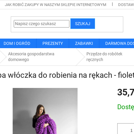
JAK ROBIĆ ZAKUPY W NASZYM SKLEPIE INTERNETOWYM
DOSTAWA
SZUKAJ
DOM I OGRÓD
PREZENTY
ZABAWKI
DARMOWA DO
Akcesoria gospodarstwa
Przędze do robótek
domowego
ręcznych
a włóczka do robienia na rękach - fiol
35,7
Cena
Dost
jednostk