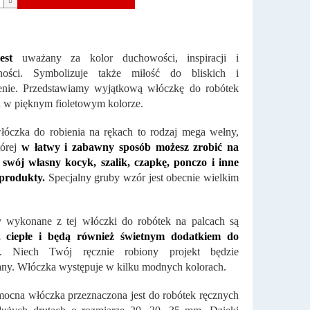
jest
uważany za kolor duchowości, inspiracji i
lności. Symbolizuje także miłość do bliskich i
enie. Przedstawiamy wyjątkową włóczkę do robótek
 w pięknym fioletowym kolorze.
óczka do robienia na rękach to rodzaj mega wełny,
tórej
w łatwy i zabawny sposób możesz zrobić na
 swój własny kocyk, szalik, czapkę, ponczo i inne
 produkty
.
Specjalny gruby wzór jest obecnie wielkim
y wykonane z tej włóczki do robótek na palcach są
, ciepłe i będą również świetnym dodatkiem do
. Niech Twój ręcznie robiony projekt będzie
ny. Włóczka występuje w kilku modnych kolorach.
ocna włóczka przeznaczona jest do robótek ręcznych