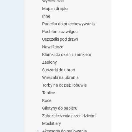
Wycieraczki
Mapa zdrapka
Inne
Pudełka do przechowywania
Pochłaniacz wilgoci
Uszczelki pod drzwi
Nawilżacze
Klamki do okien z zamkiem
Zasłony
Suszarki do ubrań
Wieszaki na ubrania
Torby na odzież i obuwie
Tablice
Koce
Gilotyny do papieru
Zabezpieczenia przed dziećmi
Moskitiery
Akcesoria do malowania