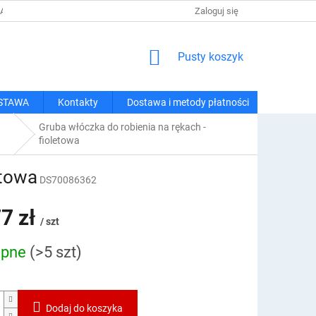
 I METODY PŁATNOŚCI
REGULAMIN ZAKUPÓW
Zaloguj się
POLITYKA PRY
KOSZYK
Pusty koszyk
STAWA
Kontakty
Dostawa i metody płatności
Gruba włóczka do robienia na rękach -
fioletowa
etowa
DS70086362
7 zł
/ szt
ępne
(>5 szt)
owa:
Dodaj do koszyka