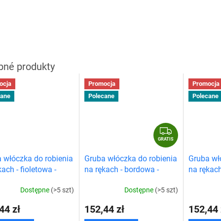
ocja
Promocja
Promocja
cane
Polecane
Polecane
G
R
GRATIS
A
 włóczka do robienia
Gruba włóczka do robienia
Gruba wł
T
kach - fioletowa -
na rękach - bordowa -
na rękach
I
IOPAK
PIĘCIOPAK
PIĘCIOP
S
Dostępne
(>5 szt)
Dostępne
(>5 szt)
44 zł
152,44 zł
152,44 