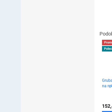
Prom
Pole
Gruba
na rę
PIĘC
152,