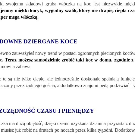
ki swojemu składowi gruba włóczka na koc jest niezwykle mięk
jemny miękki kocyk, wygodny szalik, który nie drapie, ciepła czap
uper mega włóczką.
DOWNE DZIERGANE KOCE
ewno zauważyłeś nowy trend w postaci ogromnych plecionych koców
łe
.
Teraz możesz samodzielnie zrobić taki koc w domu, zgodnie 
amowita zabawa.
 te są nie tylko ciepłe, ale jednocześnie doskonale spełniają funkc
oczony przez żadnego gościa, a dodatkowo znajomi będą podziwiać Tw
ZCZĘDNOŚĆ CZASU I PIENIĘDZY
zka ma dużą objętość, dzięki czemu uzyskana dzianina przyrasta z du
e musisz już robić na drutach po nocach przez kilka tygodni. Dodatkow