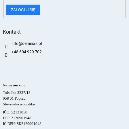
ZALOGUJ SIĘ
Kontakt
info
@
deminas.pl
+48 604 929 702
Naturzon s.r.o.
Tolstého 3237/13
058 01 Poprad
Slovenská republika
IČO: 52131050
DIČ: 2120901948
IČ DPH: SK2120901948