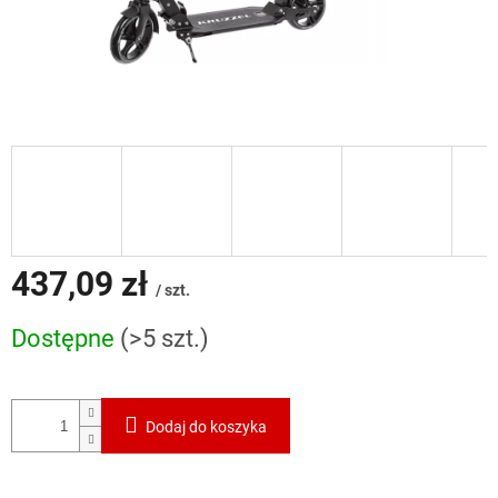
437,09 zł
/ szt.
Cena
Dostępne
(>5 szt.)
jednostkowa:
Dodaj do koszyka