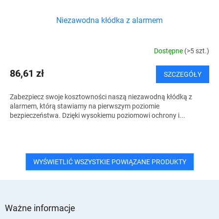
Niezawodna kłódka z alarmem
Dostępne
(>5 szt.)
86,61 zł
SZCZEGÓŁY
Zabezpiecz swoje kosztowności naszą niezawodną kłódką z
alarmem, którą stawiamy na pierwszym poziomie
bezpieczeństwa. Dzięki wysokiemu poziomowi ochrony i...
WYŚWIETLIĆ WSZYSTKIE POWIĄZANE PRODUKTY
S
t
Ważne informacje
o