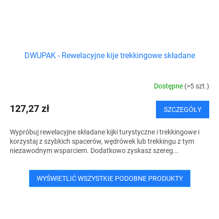
DWUPAK - Rewelacyjne kije trekkingowe składane
Dostępne
(>5 szt.)
127,27 zł
SZCZEGÓŁY
Wypróbuj rewelacyjne składane kijki turystyczne i trekkingowe i
korzystaj z szybkich spacerów, wędrówek lub trekkingu z tym
niezawodnym wsparciem. Dodatkowo zyskasz szereg...
WYŚWIETLIĆ WSZYSTKIE PODOBNE PRODUKTY