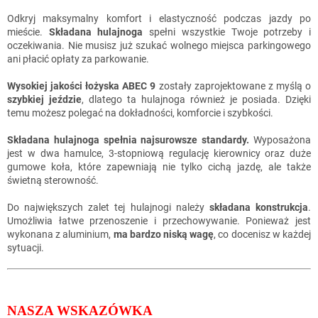
Odkryj maksymalny komfort i elastyczność podczas jazdy po
mieście.
Składana hulajnoga
spełni wszystkie Twoje potrzeby i
oczekiwania. Nie musisz już szukać wolnego miejsca parkingowego
ani płacić opłaty za parkowanie.
Wysokiej jakości łożyska ABEC 9
zostały zaprojektowane z myślą o
szybkiej jeździe
, dlatego ta hulajnoga również je posiada. Dzięki
temu możesz polegać na dokładności, komforcie i szybkości.
Składana hulajnoga spełnia najsurowsze standardy.
Wyposażona
jest w dwa hamulce, 3-stopniową regulację kierownicy oraz duże
gumowe koła, które zapewniają nie tylko cichą jazdę, ale także
świetną sterowność.
Do największych zalet tej hulajnogi należy
składana konstrukcja
.
Umożliwia łatwe przenoszenie i przechowywanie. Ponieważ jest
wykonana z aluminium,
ma bardzo niską wagę
, co docenisz w każdej
sytuacji.
NASZA WSKAZÓWKA